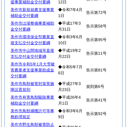
援事業補助金交付要綱
12日
美作市新規就農支援事業
◆令和7年4月
告示第72号
補助金交付要綱
1日
美作市ほ場整備事業補助
◆平成17年3
告示第58号
金交付要綱
月31日
美作市環境保全型農業直
◆令和3年6月
告示第95号
接支払交付金交付要綱
10日
美作市中山間地域等直接
◆平成19年2
告示第11号
支払交付金交付要綱
月22日
美作市令和5年1月大雪被
◆令和5年7月
害農業者支援事業助成金
告示第81号
6日
交付要綱
美作市鳥獣被害対策実施
◆平成27年3
規則第6号
隊設置規則
月23日
美作市有害鳥獣駆除事業
◆平成26年4
告示第41号
補助金交付要綱
月1日
美作市鳥獣捕獲許可等事
◆令和3年6月
告示第92号
務処理規定
9日
美作市野生鳥獣被害防止