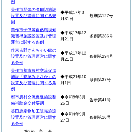
例
美作市琴弾の滝周辺施設
◆平成17年3
設置及び管理に関する規
規則第127号
月31日
則
美作市子供等自然環境知
◆平成17年12
識習得施設設置及び管理
条例第286号
月21日
運営に関する条例
作東吉野きんちゃい館の
◆平成17年12
設置及び管理運営に関す
条例第294号
月21日
る条例
美作市都市農村交流促進
施設「彩菜みまさか」の
◆平成21年10
条例第37号
設置及び管理に関する条
月1日
例
都市農村交流促進施設整
◆令和8年3月
告示第41号
備補助金交付要綱
25日
英田農産物加工販売施設
◆令和4年9月
設置及び管理運営に関す
条例第16号
27日
る条例
第3節
畜
産