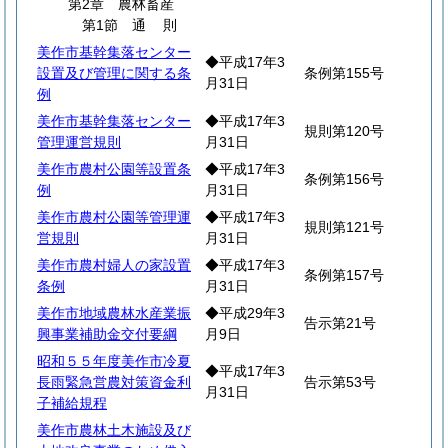
第2章 農林畜産
第1節
通
則
美作市基幹集落センター
◆平成17年3
設置及び管理に関する条
条例第155号
月31日
例
美作市基幹集落センター
◆平成17年3
規則第120号
管理運営規則
月31日
美作市農村公園等設置条
◆平成17年3
条例第156号
例
月31日
美作市農村公園等管理運
◆平成17年3
規則第121号
営規則
月31日
美作市農村婦人の家設置
◆平成17年3
条例第157号
条例
月31日
美作市地域農林水産業振
◆平成29年3
告示第21号
興事業補助金交付要綱
月9日
昭和５５年度美作市冷夏
◆平成17年3
長雨緊急営農対策資金利
告示第53号
月31日
子補給規程
美作市農林土木施設及び