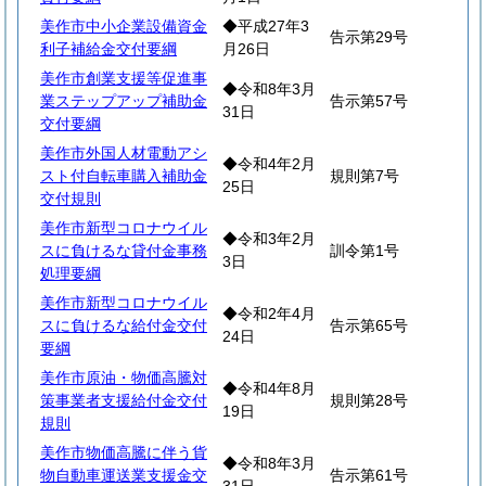
美作市中小企業設備資金
◆平成27年3
告示第29号
利子補給金交付要綱
月26日
美作市創業支援等促進事
◆令和8年3月
業ステップアップ補助金
告示第57号
31日
交付要綱
美作市外国人材電動アシ
◆令和4年2月
スト付自転車購入補助金
規則第7号
25日
交付規則
美作市新型コロナウイル
◆令和3年2月
スに負けるな貸付金事務
訓令第1号
3日
処理要綱
美作市新型コロナウイル
◆令和2年4月
スに負けるな給付金交付
告示第65号
24日
要綱
美作市原油・物価高騰対
◆令和4年8月
策事業者支援給付金交付
規則第28号
19日
規則
美作市物価高騰に伴う貨
◆令和8年3月
物自動車運送業支援金交
告示第61号