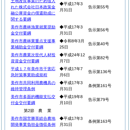
土地改良事業のため借入
◆平成17年3
れた株式会社日本政策金
告示第55号
月31日
融公庫資金の償還助成に
関する要綱
美作市農林漁業就業奨励
◆平成17年3
告示第56号
金交付要綱
月31日
美作市農林業重点支援事
◆令和8年3月
告示第40号
業補助金交付要綱
25日
美作市農業次世代人材投
◆平成24年12
告示第82号
資資金交付要綱
月7日
平成１７年美作市干害応
◆平成17年7
告示第136号
急対策事業助成規程
月6日
美作市共同利用農機具の
◆平成17年3
条例第161号
維持管理条例
月31日
美作市多面的機能支払交
◆平成19年8
告示第79号
付金交付要綱
月10日
第2節
農
業
美作市国営勝英総合農地
◆平成17年3
条例第163号
開発事業負担金徴収条例
月31日