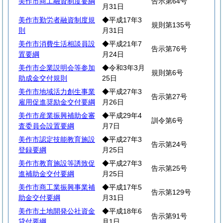
美作市商工融資制度要綱
告示第64号
月31日
美作市勤労者融資制度規
◆平成17年3
規則第135号
則
月31日
美作市消費生活相談員設
◆平成21年7
告示第76号
置要綱
月24日
美作市企業説明会等参加
◆令和3年3月
規則第6号
助成金交付規則
25日
美作市地域活力創生事業
◆平成27年3
告示第27号
雇用促進奨励金交付要綱
月26日
美作市産業振興補助金審
◆平成29年4
訓令第6号
査委員会設置要綱
月7日
美作市認定技能教育施設
◆平成27年3
告示第24号
登録要綱
月25日
美作市教育施設等誘致促
◆平成27年3
告示第25号
進補助金交付要綱
月25日
美作市商工業振興事業補
◆平成17年5
告示第129号
助金交付要綱
月31日
美作市土地開発公社資金
◆平成18年6
告示第91号
貸付要綱
月1日