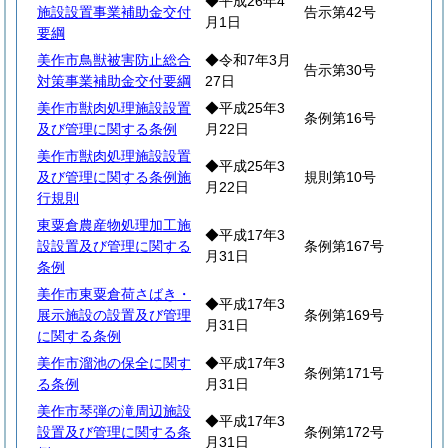
◆平成26年4
施設設置事業補助金交付
告示第42号
月1日
要綱
美作市鳥獣被害防止総合
◆令和7年3月
告示第30号
対策事業補助金交付要綱
27日
美作市獣肉処理施設設置
◆平成25年3
条例第16号
及び管理に関する条例
月22日
美作市獣肉処理施設設置
◆平成25年3
及び管理に関する条例施
規則第10号
月22日
行規則
東粟倉農産物処理加工施
◆平成17年3
設設置及び管理に関する
条例第167号
月31日
条例
美作市東粟倉荷さばき・
◆平成17年3
展示施設の設置及び管理
条例第169号
月31日
に関する条例
美作市溜池の保全に関す
◆平成17年3
条例第171号
る条例
月31日
美作市琴弾の滝周辺施設
◆平成17年3
設置及び管理に関する条
条例第172号
月31日