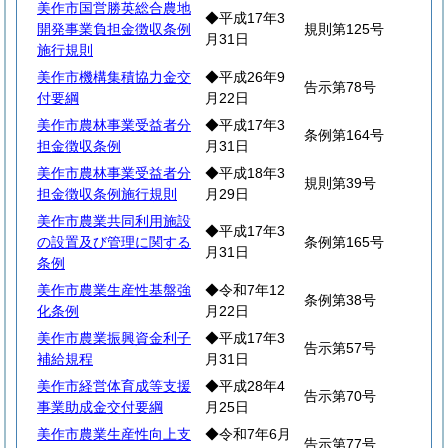
美作市国営勝英総合農地
◆平成17年3
開発事業負担金徴収条例
規則第125号
月31日
施行規則
美作市機構集積協力金交
◆平成26年9
告示第78号
付要綱
月22日
美作市農林事業受益者分
◆平成17年3
条例第164号
担金徴収条例
月31日
美作市農林事業受益者分
◆平成18年3
規則第39号
担金徴収条例施行規則
月29日
美作市農業共同利用施設
◆平成17年3
の設置及び管理に関する
条例第165号
月31日
条例
美作市農業生産性基盤強
◆令和7年12
条例第38号
化条例
月22日
美作市農業振興資金利子
◆平成17年3
告示第57号
補給規程
月31日
美作市経営体育成等支援
◆平成28年4
告示第70号
事業助成金交付要綱
月25日
美作市農業生産性向上支
◆令和7年6月
告示第77号