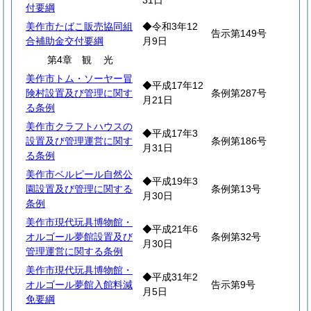
31日
付要綱
美作市たばこ販売協同組
◆令和3年12
告示第149号
合補助金交付要綱
月9日
第4章
観
光
美作市トム・ソーヤー冒
◆平成17年12
険村設置及び管理に関す
条例第287号
月21日
る条例
美作市クラフトハウスの
◆平成17年3
設置及び管理運営に関す
条例第186号
月31日
る条例
美作市ベルピール自然公
◆平成19年3
園設置及び管理に関する
条例第13号
月30日
条例
美作市現代玩具博物館・
◆平成21年6
オルゴール夢館設置及び
条例第32号
月30日
管理運営に関する条例
美作市現代玩具博物館・
◆平成31年2
オルゴール夢館入館料減
告示第9号
月5日
免要綱