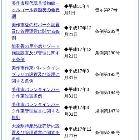
美作市現代玩具博物館・
◆平成31年4
オルゴール夢館友の会要
告示第37号
月1日
綱
美作市愛の村パーク設置
◆平成17年12
及び管理運営に関する条
条例第289号
月21日
例
能登香の里小房リゾート
◆平成17年12
施設設置及び管理に関す
条例第290号
月21日
る条例
美作市作東バレンタイン
◆平成17年3
プラザの設置及び管理に
条例第193号
月31日
関する条例
美作市バレンタインパー
◆平成17年3
条例第194号
ク作東設置条例
月31日
美作市バレンタインパー
◆平成17年3
ク作東管理運営に関する
規則第147号
月31日
規則
大原駅特産品販売所の設
◆平成17年12
置及び管理運営に関する
条例第295号
月21日
条例