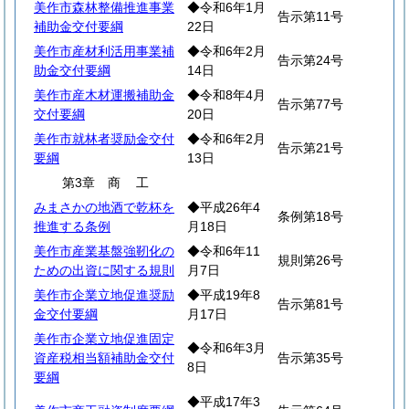
美作市森林整備推進事業
◆令和6年1月
告示第11号
補助金交付要綱
22日
美作市産材利活用事業補
◆令和6年2月
告示第24号
助金交付要綱
14日
美作市産木材運搬補助金
◆令和8年4月
告示第77号
交付要綱
20日
美作市就林者奨励金交付
◆令和6年2月
告示第21号
要綱
13日
第3章
商
工
みまさかの地酒で乾杯を
◆平成26年4
条例第18号
推進する条例
月18日
美作市産業基盤強靭化の
◆令和6年11
規則第26号
ための出資に関する規則
月7日
美作市企業立地促進奨励
◆平成19年8
告示第81号
金交付要綱
月17日
美作市企業立地促進固定
◆令和6年3月
資産税相当額補助金交付
告示第35号
8日
要綱
◆平成17年3