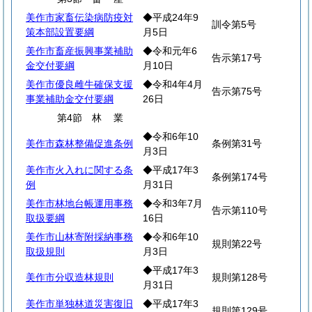
美作市家畜伝染病防疫対
◆平成24年9
訓令第5号
策本部設置要綱
月5日
美作市畜産振興事業補助
◆令和元年6
告示第17号
金交付要綱
月10日
美作市優良雌牛確保支援
◆令和4年4月
告示第75号
事業補助金交付要綱
26日
第4節
林
業
◆令和6年10
美作市森林整備促進条例
条例第31号
月3日
美作市火入れに関する条
◆平成17年3
条例第174号
例
月31日
美作市林地台帳運用事務
◆令和3年7月
告示第110号
取扱要綱
16日
美作市山林寄附採納事務
◆令和6年10
規則第22号
取扱規則
月3日
◆平成17年3
美作市分収造林規則
規則第128号
月31日
美作市単独林道災害復旧
◆平成17年3
規則第129号