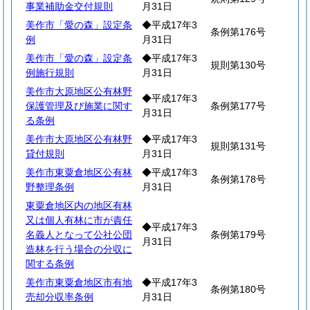
事業補助金交付規則
月31日
美作市「愛の森」設定条
◆平成17年3
条例第176号
例
月31日
美作市「愛の森」設定条
◆平成17年3
規則第130号
例施行規則
月31日
美作市大原地区公有林野
◆平成17年3
保護管理及び施業に関す
条例第177号
月31日
る条例
美作市大原地区公有林野
◆平成17年3
規則第131号
貸付規則
月31日
美作市東粟倉地区公有林
◆平成17年3
条例第178号
野整理条例
月31日
東粟倉地区内の地区有林
又は個人有林に市が責任
◆平成17年3
名義人となって公社公団
条例第179号
月31日
造林を行う場合の分収に
関する条例
美作市東粟倉地区市有地
◆平成17年3
条例第180号
売却分収率条例
月31日