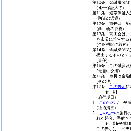
第10条
金融機関は
(連帯保証人等)
第11条
連帯保証人
(融資の返還)
第12条
市長は、融
(商工会の義務)
第13条
商工会は、
を市長に報告する
(金融機関の義務)
第14条
金融機関又
提出するものとす
(責任)
第15条
この融資及
(覚書の交換)
第16条
市長は金融
(その他)
第17条
この告示
に
附
則
(施行期日)
1
この告示
は、平成
(経過措置)
2
この告示
の施行
れた処分、手続き
附
則
(平成1
この告示は、平成1