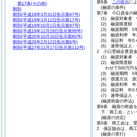
第6条
この告示
に
第17条
(その他)
(融資の条件)
附則
第7条
小口資金の
附則
(平成18年3月31日告示第47号)
(1)
融資対象者 
附則
(平成19年3月12日告示第17号)
(2)
融資限度額 
附則
(平成19年10月1日告示第87号)
(3)
融資期間 5
附則
(平成19年12月28日告示第99号)
(4)
融資利率 年2
附則
(平成25年10月16日告示第85号)
(5)
保証料 年0.
附則
(平成26年2月12日告示第6号)
(6)
連帯保証人 
附則
(平成27年11月17日告示第112号)
2
小口零細企業資
(1)
融資対象者 
(2)
融資限度額 
わせて500万円
(3)
融資期間 5
(4)
償還方法 原
(5)
融資利率 年1
(6)
保証料 年0.
(7)
連帯保証人 
(融資斡旋の申込)
第8条
融資の斡旋
下「商工会」とい
(融資の決定)
第9条
商工会は、
2
保証協会は、商
(融資の実行)