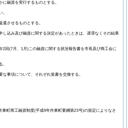
かに融資を実行するものとする。
い。
返還させるものとする。
申し込み及び融資に関する決定があったときは、遅滞なくその結果
年2回
(7月、1月)
この融資に関する状況報告書を市長及び商工会に
る。
要な事項について、それぞれ覚書を交換する。
作東町商工融資制度
(平成9年作東町要綱第23号)
の規定によりなさ