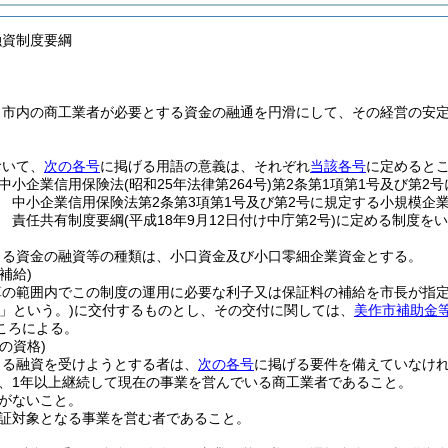
融資制度要綱
、市内の商工業者が必要とする資金の融通を円滑にして、その経営の安
おいて、
次の各号
に掲げる用語の意義は、それぞれ
当該各号
に定めると
中小企業信用保険法
(昭和25年法律第264号)
第2条第1項第1号及び第2
 中小企業信用保険法第2条第3項第1号及び第2号に規定する小規模企
 責任共有制度要綱
(平成18年9月12日付け中庁第2号)
に定める制度をい
よる資金の融資等の種類は、小口資金及び小口零細企業資金とする。
補給)
算の範囲内でこの制度の運用に必要な利子又は保証料の補給を市長が指
」という。)
に交付するものとし、その交付に関しては、
美作市補助金
ころによる。
の資格)
よる融資を受けようとする者は、
次の各号
に掲げる要件を備えていなけ
、1年以上継続して現在の事業を営んでいる商工業者であること。
がないこと。
証対象となる事業を営む者であること。