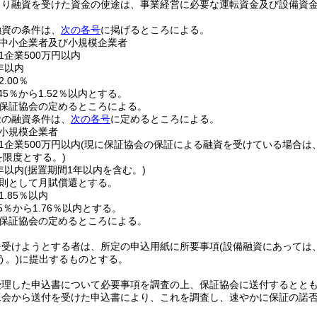
より融資を受けた資金の使途は、事業経営に必要な運転資金及び設備資
融資の条件は、
次の各号
に掲げるところによる。
中小企業者及び小規模企業者
1企業500万円以内
年以内
.00％
45％から1.52％以内とする。
保証協会の定めるところによる。
金の融資条件は、
次の各号
に定めるところによる。
小規模企業者
1企業500万円以内
(現に保証協会の保証による融資を受けている場合は、
を限度とする。)
年以内
(据置期間1年以内を含む。)
則として月賦償還とする。
.85％以内
5％から1.76％以内とする。
保証協会の定めるところによる。
を受けようとする者は、所定の申込用紙に所要事項
(設備融資にあっては
う。)
に提出するものとする。
受理した申込書について必要事項を調査の上、保証協会に送付するとと
工会から送付を受けた申込書により、これを調査し、速やかに保証の諾