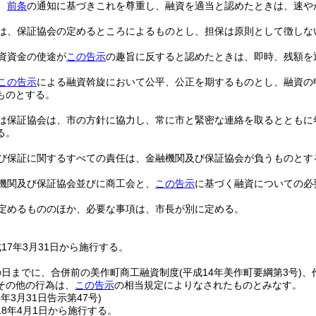
、
前条
の通知に基づきこれを尊重し、融資を適当と認めたときは、速や
は、保証協会の定めるところによるものとし、担保は原則として徴しな
資資金の使途が
この告示
の趣旨に反すると認めたときは、即時、残額を
この告示
による融資斡旋において公平、公正を期するものとし、融資の
ものとする。
は保証協会は、市の方針に協力し、常に市と緊密な連絡を取るとともに
る。
び保証に関するすべての責任は、金融機関及び保証協会が負うものとす
機関及び保証協会並びに商工会と、
この告示
に基づく融資についての必
定めるもののほか、必要な事項は、市長が別に定める。
17年3月31日から施行する。
の日までに、合併前の美作町商工融資制度
(平成14年美作町要綱第3号)
、
その他の行為は、
この告示
の相当規定によりなされたものとみなす。
8年3月31日
告示第47号)
8年4月1日から施行する。