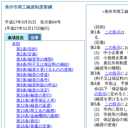
美作市商工融資制度要綱
○美作市商工
平成17年3月31日 告示第64号
(目的)
(平成27年11月17日施行)
第1条
この告示
は
る。
条項目次
沿革
(定義)
本則
第2条
この告示
に
第1条
(目的)
(1)
中小企業者 
第2条
(定義)
(2)
小規模企業者
第3条
(融資等の種類)
(3)
責任共有制度
第4条
(利子又は保証料の補給)
(融資等の種類)
第5条
(融資を受けるものの資格)
第3条
この告示
に
第6条
(融資の使途)
(利子又は保証料の
第7条
(融資の条件)
第4条
市長は、予
第8条
(融資斡旋の申込)
会
(以下「保証協会
第9条
(融資の決定)
の告示
に定めると
第10条
(融資の実行)
(融資を受けるもの
第11条
(連帯保証人等)
第5条
この告示
に
第12条
(融資の返還)
(1)
市内に居住し
第13条
(商工会の義務)
(2)
市税等の滞納
第14条
(金融機関の義務)
(3)
保証協会の保
第15条
(責任)
(融資の使途)
第16条
(覚書の交換)