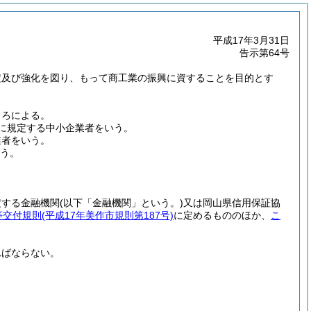
平成17年3月31日
告示第64号
定及び強化を図り、もって商工業の振興に資することを目的とす
ころによる。
号に規定する中小企業者をいう。
業者をいう。
う。
定する金融機関
(以下「金融機関」という。)
又は岡山県信用保証協
等交付規則
(平成17年美作市規則第187号)
に定めるもののほか、
こ
ればならない。