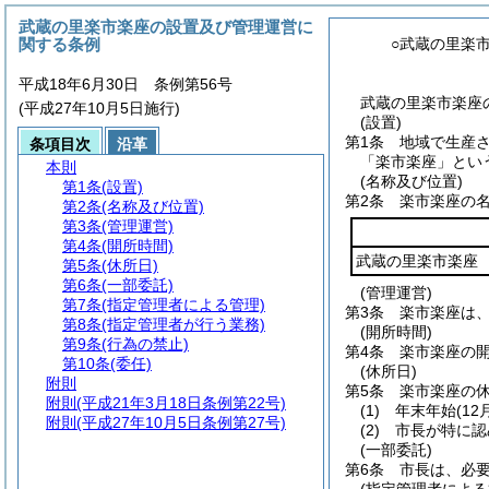
武蔵の里楽市楽座の設置及び管理運営に
関する条例
○武蔵の里楽
平成18年6月30日 条例第56号
武蔵の里楽市楽座の
(平成27年10月5日施行)
(設置)
第1条
地域で生産
条項目次
沿革
「楽市楽座」とい
本則
(名称及び位置)
第1条
(設置)
第2条
楽市楽座の
第2条
(名称及び位置)
第3条
(管理運営)
第4条
(開所時間)
武蔵の里楽市楽座
第5条
(休所日)
第6条
(一部委託)
(管理運営)
第7条
(指定管理者による管理)
第3条
楽市楽座は
第8条
(指定管理者が行う業務)
(開所時間)
第9条
(行為の禁止)
第4条
楽市楽座の開
第10条
(委任)
(休所日)
附則
第5条
楽市楽座の
附則
(平成21年3月18日条例第22号)
(1)
年末年始
(1
附則
(平成27年10月5日条例第27号)
(2)
市長が特に認
(一部委託)
第6条
市長は、必