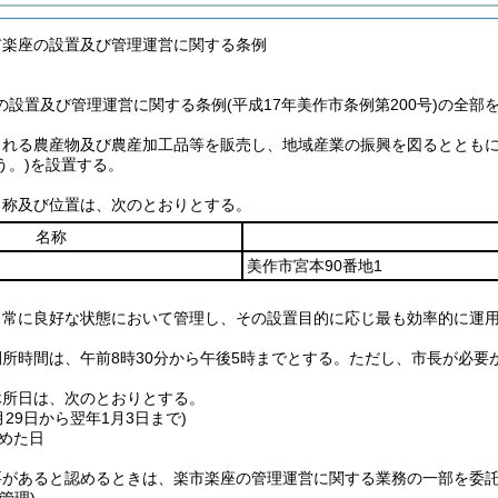
市楽座の設置及び管理運営に関する条例
設置及び管理運営に関する条例(平成17年美作市条例第200号)の全部
される農産物及び農産加工品等を販売し、地域産業の振興を図るととも
う。)
を設置する。
名称及び位置は、次のとおりとする。
名称
美作市宮本90番地1
、常に良好な状態において管理し、その設置目的に応じ最も効率的に運
所時間は、午前8時30分から午後5時までとする。
ただし、市長が必要
休所日は、次のとおりとする。
2月29日から翌年1月3日まで)
めた日
要があると認めるときは、楽市楽座の管理運営に関する業務の一部を委