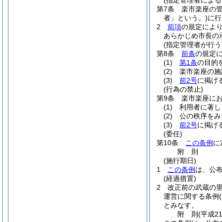
(指定管理者による
第7条
楽市楽座の
者」という。)
に行
2
前項
の規定によ
あらかじめ市長の
(指定管理者が行う
第8条
前条
の規定
(1)
第1条
の目的
(2)
楽市楽座の施
(3)
前2号
に掲げ
(行為の禁止)
第9条
楽市楽座に
(1)
利用者に著し
(2)
公の秩序をみ
(3)
前2号
に掲げ
(委任)
第10条
この条例
に
附
則
(施行期日)
1
この条例
は、公
(経過措置)
2
改正前の武蔵の
運営に関する条例
とみなす。
附
則
(平成2