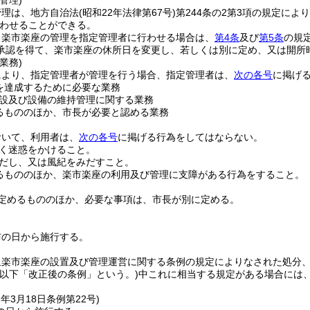
管理)
管理は、地方自治法
(昭和22年法律第67号)
第244条の2第3項の規定に
わせることができる。
り楽市楽座の管理を指定管理者に行わせる場合は、
第4条
及び
第5条
の規
承認を得て、楽市楽座の休所日を変更し、若しくは別に定め、又は開所
業務)
により、指定管理者が管理を行う場合、指定管理者は、
次の各号
に掲げ
を達成するために必要な業務
設及び設備の維持管理に関する業務
るもののほか、市長が必要と認める業務
おいて、利用者は、
次の各号
に掲げる行為をしてはならない。
く迷惑をかけること。
だし、又は風紀をみだすこと。
るもののほか、楽市楽座の利用及び管理に支障がある行為をすること。
定めるもののほか、必要な事項は、市長が別に定める。
布の日から施行する。
里楽市楽座の設置及び管理運営に関する条例の規定によりなされた処分
(以下「改正後の条例」という。)
中これに相当する規定がある場合には
1年3月18日
条例第22号)