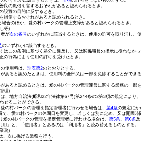
号
のいずれかに該当するときは、
前項
の許可をしないものとする。
善良の風俗を害するおそれがあると認められるとき。
の設置の目的に反するとき。
を損傷するおそれがあると認められるとき。
る場合のほか、愛の村パークの管理上支障があると認められるとき。
し等)
用者が
次の各号
のいずれかに該当するときは、使用の許可を取り消し、
。
号
のいずれかに該当するとき。
くはこの条例に基づく処分に違反し、又は関係職員の指示に従わなかっ
正の行為により使用の許可を受けたとき。
クの使用料は、
別表第2
のとおりとする。
由があると認めたときは、使用料の全部又は一部を免除することができ
要があると認めるときは、愛の村パークの管理運営に関する業務の一部
管理)
クは、地方自治法
(昭和22年法律第67号)
第244条の2第3項の規定によ
わせることができる。
り愛の村パークの管理を指定管理者に行わせる場合は、
第4条
の規定にか
得て、愛の村パークの休園日を変更し、若しくは別に定め、又は開園時
り愛の村パークの管理を指定管理者に行わせる場合は、
第5条
、
第6条
及
利用」と、「使用者」とあるのは「利用者」と読み替えるものとする。
業務)
は、次に掲げる業務を行う。