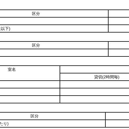
区分
生以下)
区分
室名
貸切
(2時間毎)
区分
たり)