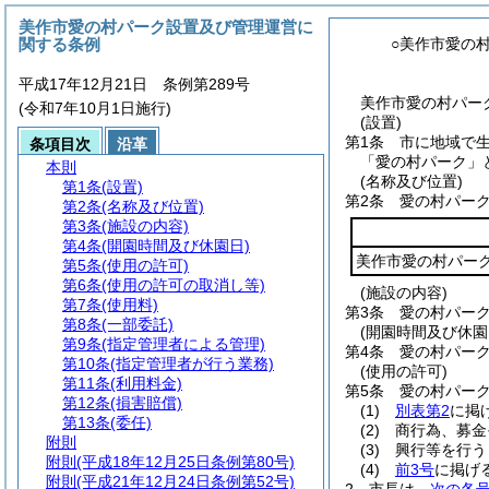
美作市愛の村パーク設置及び管理運営に
関する条例
○美作市愛の
平成17年12月21日 条例第289号
美作市愛の村パーク
(令和7年10月1日施行)
(設置)
第1条
市に地域で
条項目次
沿革
「愛の村パーク」
本則
(名称及び位置)
第1条
(設置)
第2条
愛の村パー
第2条
(名称及び位置)
第3条
(施設の内容)
第4条
(開園時間及び休園日)
美作市愛の村パー
第5条
(使用の許可)
第6条
(使用の許可の取消し等)
(施設の内容)
第7条
(使用料)
第3条
愛の村パー
第8条
(一部委託)
(開園時間及び休園
第9条
(指定管理者による管理)
第4条
愛の村パー
第10条
(指定管理者が行う業務)
(使用の許可)
第11条
(利用料金)
第5条
愛の村パー
第12条
(損害賠償)
(1)
別表第2
に掲
第13条
(委任)
(2)
商行為、募金
附則
(3)
興行等を行う
附則
(平成18年12月25日条例第80号)
(4)
前3号
に掲げ
附則
(平成21年12月24日条例第52号)