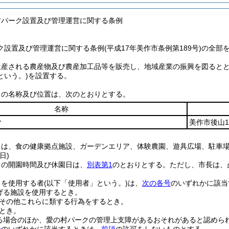
村パーク設置及び管理運営に関する条例
設置及び管理運営に関する条例(平成17年美作市条例第189号)の全部
生産される農産物及び農産加工品等を販売し、地域産業の振興を図ると
という。)
を設置する。
クの名称及び位置は、次のとおりとする。
名称
ク
美作市後山1
クは、食の健康拠点施設、ガーデンエリア、体験農園、遊具広場、駐車
日)
クの開園時間及び休園日は、
別表第1
のとおりとする。
ただし、市長は、
クを使用する者
(以下「使用者」という。)
は、
次の各号
のいずれかに該当
げる施設を使用するとき。
その他これらに類する行為をするとき。
とき。
る場合のほか、愛の村パークの管理上支障があるおそれがあると認めら