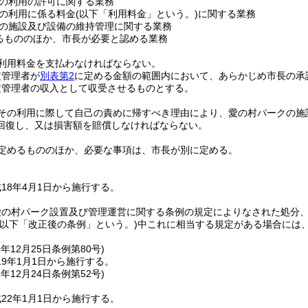
の利用の許可に関する業務
の利用に係る料金
(以下「利用料金」という。)
に関する業務
の施設及び設備の維持管理に関する業務
るもののほか、市長が必要と認める業務
利用料金を支払わなければならない。
定管理者が
別表第2
に定める金額の範囲内において、あらかじめ市長の承
定管理者の収入として収受させるものとする。
その利用に際して自己の責めに帰すべき理由により、愛の村パークの施
回復し、又は損害額を賠償しなければならない。
定めるもののほか、必要な事項は、市長が別に定める。
18年4月1日から施行する。
愛の村パーク設置及び管理運営に関する条例の規定によりなされた処分
(以下「改正後の条例」という。)
中これに相当する規定がある場合には
8年12月25日
条例第80号)
9年1月1日から施行する。
1年12月24日
条例第52号)
22年1月1日から施行する。