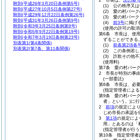
2
市長は、
次の各
附則
(平成26年3月20日条例第5号)
(1)
公の秩序又は
附則
(平成27年10月5日条例第27号)
(2)
愛の村パーク
附則
(平成29年12月22日条例第26号)
(3)
愛の村パーク
附則
(平成31年3月26日条例第9号)
(4)
前3号
に掲げ
附則
(令和3年3月25日条例第9号)
(使用の許可の取消
附則
(令和5年9月22日条例第19号)
第6条
市長は、使
附則
(令和7年3月19日条例第23号)
ずることができる
別表第1
(第4条関係)
(1)
前条第2項各
別表第2
(第7条、第11条関係)
(2)
この条例若し
(3)
詐欺その他不
(使用料)
第7条
愛の村パー
2
市長が特別の事
(一部委託)
第8条
市長は、必
(指定管理者による
第9条
愛の村パー
者」という。)
に行
2
前項
の規定によ
じめ市長の承認を
3
第1項
の規定によ
用」とあるのは「
(指定管理者が行う
第10条
指定管理者