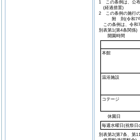
1
この条例は、公
(経過措置)
2
この条例の施行
附
則
(令和7
この条例は、令和7
別表第1
(第4条関係)
開園時間
本館
温浴施設
コテージ
休園日
毎週水曜日
(祝祭
別表第2
(第7条、第1