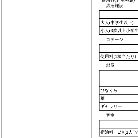
使用料(利用料金)
温浴施設
大人
(中学生以上)
小人
(3歳以上小学
コテージ
使用料
(1棟当たり)
部屋
ひなくら
華
ギャラリー
客室
宿泊料 1泊
(1人当