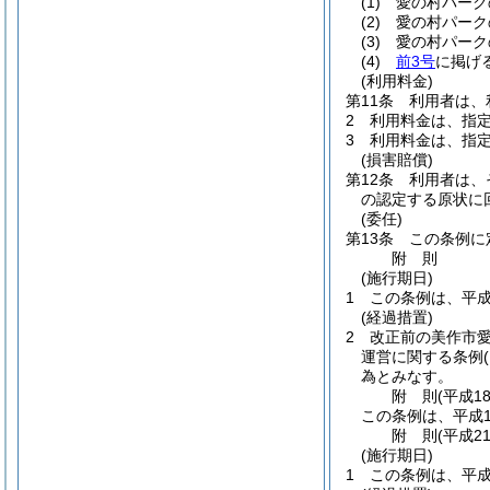
(1)
愛の村パーク
(2)
愛の村パーク
(3)
愛の村パーク
(4)
前3号
に掲げ
(利用料金)
第11条
利用者は、
2
利用料金は、指
3
利用料金は、指
(損害賠償)
第12条
利用者は、
の認定する原状に
(委任)
第13条
この条例に
附
則
(施行期日)
1
この条例は、平成
(経過措置)
2
改正前の美作市
運営に関する条例
為とみなす。
附
則
(平成1
この条例は、平成1
附
則
(平成2
(施行期日)
1
この条例は、平成