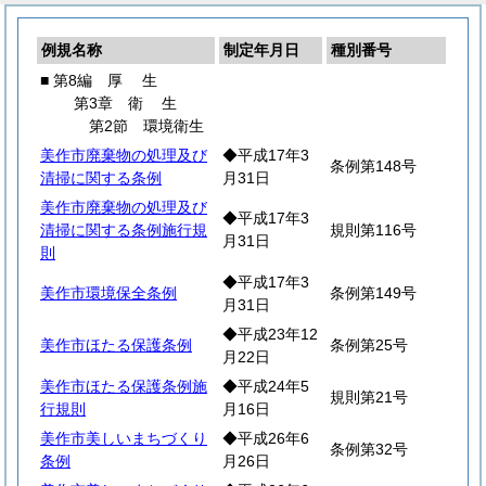
例規名称
制定年月日
種別番号
■ 第8編
厚
生
第3章
衛
生
第2節 環境衛生
美作市廃棄物の処理及び
◆平成17年3
条例第148号
清掃に関する条例
月31日
美作市廃棄物の処理及び
◆平成17年3
清掃に関する条例施行規
規則第116号
月31日
則
◆平成17年3
美作市環境保全条例
条例第149号
月31日
◆平成23年12
美作市ほたる保護条例
条例第25号
月22日
美作市ほたる保護条例施
◆平成24年5
規則第21号
行規則
月16日
美作市美しいまちづくり
◆平成26年6
条例第32号
条例
月26日