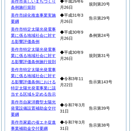
美作市美しいまちづくり
◆平成26年6
規則第20号
条例施行規則
月26日
美作市緑化推進事業実施
◆平成31年3
告示第29号
要綱
月26日
美作市特定太陽光発電事
◆平成30年9
業に係る地域社会に対す
条例第24号
月26日
る影響評価条例
美作市特定太陽光発電事
◆平成30年9
業に係る地域社会に対す
規則第31号
月26日
る影響評価条例施行規則
美作市特定太陽光発電事
業に係る地域社会に対す
◆令和3年11
る影響評価条例における
告示第143号
月22日
特定太陽光発電事業に該
当する区域を定める告示
美作市自家消費型太陽光
◆令和7年3月
発電設備設置補助金交付
告示第39号
31日
要綱
美作市家庭の省エネ促進
◆令和7年3月
告示第38号
事業補助金交付要綱
31日