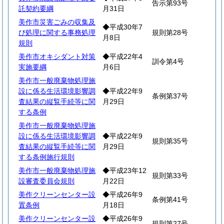
告示第93号
託契約要綱
月31日
美作市災害ごみの収集及
◆平成30年7
び処理に関する事務処理
規則第28号
月8日
規則
美作市オキシダント対策
◆平成22年4
訓令第4号
実施要綱
月6日
美作市一般廃棄物処理施
設に係る生活環境影響調
◆平成22年9
条例第37号
査結果の縦覧手続等に関
月29日
する条例
美作市一般廃棄物処理施
設に係る生活環境影響調
◆平成22年9
規則第35号
査結果の縦覧手続等に関
月29日
する条例施行規則
美作市一般廃棄物処理施
◆平成23年12
規則第33号
設審査委員会規則
月22日
美作クリーンセンター設
◆平成26年9
条例第41号
置条例
月18日
美作クリーンセンター設
◆平成26年9
規則第27号