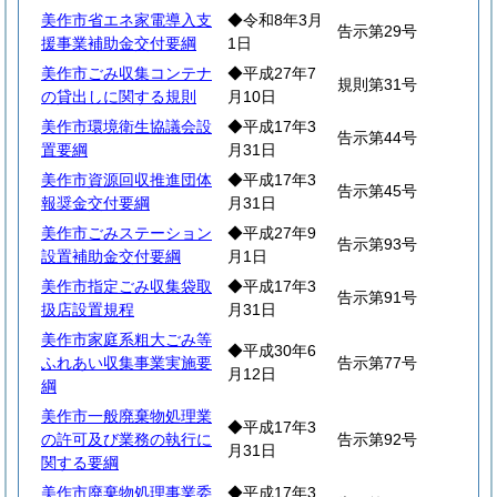
美作市省エネ家電導入支
◆令和8年3月
告示第29号
援事業補助金交付要綱
1日
美作市ごみ収集コンテナ
◆平成27年7
規則第31号
の貸出しに関する規則
月10日
美作市環境衛生協議会設
◆平成17年3
告示第44号
置要綱
月31日
美作市資源回収推進団体
◆平成17年3
告示第45号
報奨金交付要綱
月31日
美作市ごみステーション
◆平成27年9
告示第93号
設置補助金交付要綱
月1日
美作市指定ごみ収集袋取
◆平成17年3
告示第91号
扱店設置規程
月31日
美作市家庭系粗大ごみ等
◆平成30年6
ふれあい収集事業実施要
告示第77号
月12日
綱
美作市一般廃棄物処理業
◆平成17年3
の許可及び業務の執行に
告示第92号
月31日
関する要綱
美作市廃棄物処理事業委
◆平成17年3