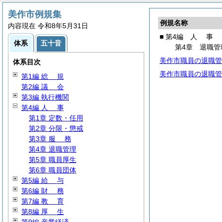
美作市例規集
例規名称
内容現在 令和8年5月31日
■ 第4編
人
事
体系
五十音
第4章 退職管
美作市職員の退職管
体系目次
美作市職員の退職管
第1編
総
規
第2編
議
会
第3編 執行機関
第4編
人
事
第1章 定数・任用
第2章 分限・懲戒
第3章
服
務
第4章 退職管理
第5章 職員厚生
第6章 職員団体
第5編
給
与
第6編
財
務
第7編
教
育
第8編
厚
生