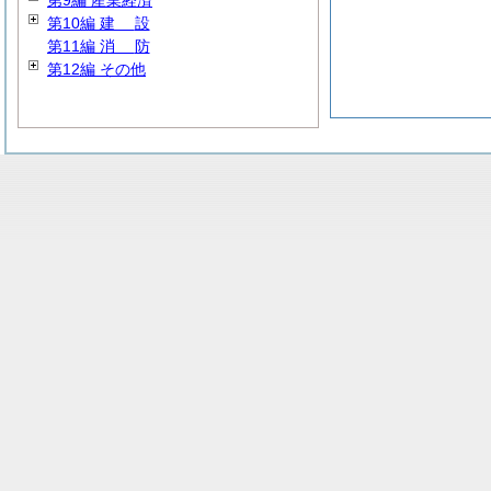
第9編 産業経済
第10編
建
設
第11編
消
防
第12編 その他