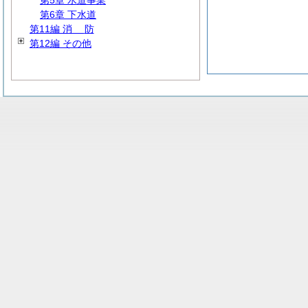
第5章 水道事業
第6章 下水道
第11編
消
防
第12編 その他