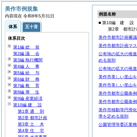
美作市例規集
例規名称
内容現在 令和8年5月31日
■ 第10編
建
設
体系
五十音
第2章 都市計
美作市都市計画審議
体系目次
美作市都市計画マス
第1編
総
規
第2編
議
会
公有地の拡大の推進
第3編 執行機関
める規則
第4編
人
事
公有地の拡大の推進
第5編
給
与
美作市美しい里山を
第6編
財
務
美作市美しい里山を
第7編
教
育
第8編
厚
生
美作市都市公園条例
第9編 産業経済
美作市都市公園条例
第10編
建
設
美作市移動等円滑化
第1章
通
則
準を定める規則
第2章 都市計画
第3章
土
木
公園管理等委託業務
第4章
住
宅