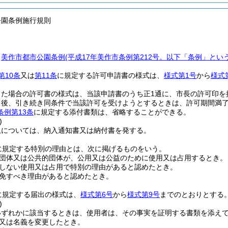
公園条例施行規則
、
美作市都市公園条例
(平成17年美作市条例第212号。以下「条例」という
第10条
又は
第11条
に規定する許可申請書の様式は、
様式第1号
から
様式
った場合の許可書の様式は、当該申請書のうち正1通に、市長の許可印を
了後、引き続き同条件で当該許可を受けようとするときは、許可期間満了
条例第13条
に規定する添付書類は、省略することができる。
)
収については、納入通知書又は納付書を発する。
に規定する特別の理由とは、次に掲げるものをいう。
団体又は公共的団体が、公用又は公益のために使用又は占用するとき。
しない使用又は占用で特別の理由があると認めたとき。
免すべき理由があると認めたとき。
に規定する届出の様式は、
様式第6号
から
様式第9号
までのとおりとする
)
いずれかに該当するときは、使用者は、その事実を証明する書類を添え
又は名義を変更したとき。