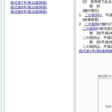
(2)
使用者である
様式第7号
(第10条関係)
附
則
様式第8号
(第10条関係)
(施行期日)
様式第9号
(第10条関係)
1
この規則
は、平成
(経過措置)
2
この規則
の施行
この規則
の相当規
附
則
(平成2
この規則は、平成2
附
則
(平成2
この規則は、平成2
様式第1号
(第6条関係