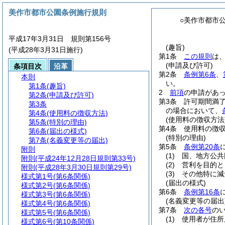
美作市都市公園条例施行規則
○美作市都市
平成17年3月31日 規則第156号
(趣旨)
(平成28年3月31日施行)
第1条
この規則
は
(申請及び許可)
条項目次
沿革
第2条
条例第6条
、
本則
い。
第1条
(趣旨)
2
前項
の申請があ
第2条
(申請及び許可)
第3条
許可期間満
第3条
の場合において、
第4条
(使用料の徴収方法)
(使用料の徴収方法
第5条
(特別の理由)
第4条
使用料の徴
第6条
(届出の様式)
(特別の理由)
第7条
(名義変更等の届出)
第5条
条例第20条
附則
(1)
国、地方公共
附則
(平成24年12月28日規則第33号)
(2)
営利を目的と
附則
(平成28年3月30日規則第29号)
(3)
その他特に減
様式第1号
(第6条関係)
(届出の様式)
様式第2号
(第6条関係)
第6条
条例第16条
様式第3号
(第6条関係)
(名義変更等の届出
様式第4号
(第6条関係)
第7条
次の各号
の
様式第5号
(第6条関係)
(1)
使用者が住所
様式第6号
(第10条関係)