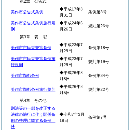
第2章 公告式
◆平成17年3
美作市公告式条例
条例第3号
月31日
美作市公告式条例施行規
◆平成24年6
規則第26号
則
月26日
第3章
表
彰
◆平成23年7
美作市市民栄誉賞条例
条例第18号
月29日
美作市市民栄誉賞条例施
◆平成23年7
規則第19号
行規則
月29日
◆平成26年8
美作市顕彰条例
条例第34号
月5日
◆平成26年8
美作市顕彰条例施行規則
規則第22号
月5日
第4章 その他
刑法等の一部を改正する
法律の施行に伴う関係条
◆令和7年3月
条例第7号
例の整理に関する条例
19日
抄