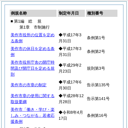
例規名称
制定年月日
種別番号
■ 第1編
総
規
第1章 市制施行
美作市役所の位置を定め
◆平成17年3
条例第1号
る条例
月31日
美作市の休日を定める条
◆平成17年3
条例第2号
例
月31日
美作市役所庁舎の開庁時
◆平成29年2
間及び開庁日を定める規
規則第3号
月23日
則
◆平成17年6
美作市の市章の制定
告示第135号
月30日
美作市章の使用に関する
◆平成28年12
告示第141号
取扱要綱
月28日
美作市「働き・学び・楽
◆令和8年4月
しみ・つながる」若者応
条例第16号
17日
援条例