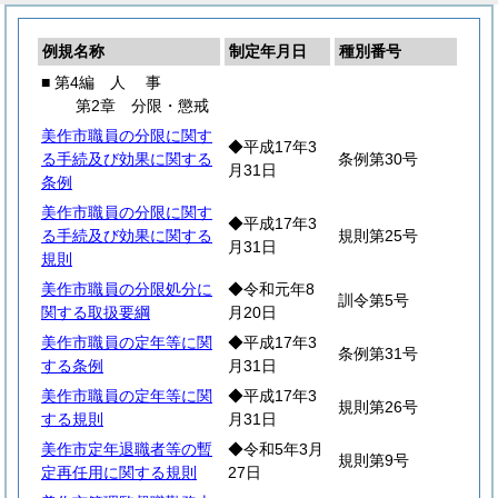
例規名称
制定年月日
種別番号
■ 第4編
人
事
第2章 分限・懲戒
美作市職員の分限に関す
◆平成17年3
る手続及び効果に関する
条例第30号
月31日
条例
美作市職員の分限に関す
◆平成17年3
る手続及び効果に関する
規則第25号
月31日
規則
美作市職員の分限処分に
◆令和元年8
訓令第5号
関する取扱要綱
月20日
美作市職員の定年等に関
◆平成17年3
条例第31号
する条例
月31日
美作市職員の定年等に関
◆平成17年3
規則第26号
する規則
月31日
美作市定年退職者等の暫
◆令和5年3月
規則第9号
定再任用に関する規則
27日