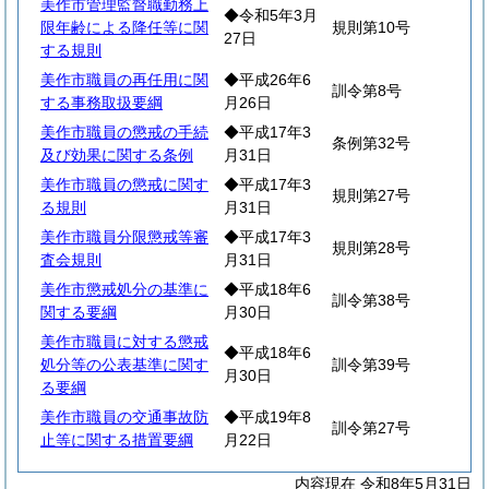
美作市管理監督職勤務上
◆令和5年3月
限年齢による降任等に関
規則第10号
27日
する規則
美作市職員の再任用に関
◆平成26年6
訓令第8号
する事務取扱要綱
月26日
美作市職員の懲戒の手続
◆平成17年3
条例第32号
及び効果に関する条例
月31日
美作市職員の懲戒に関す
◆平成17年3
規則第27号
る規則
月31日
美作市職員分限懲戒等審
◆平成17年3
規則第28号
査会規則
月31日
美作市懲戒処分の基準に
◆平成18年6
訓令第38号
関する要綱
月30日
美作市職員に対する懲戒
◆平成18年6
処分等の公表基準に関す
訓令第39号
月30日
る要綱
美作市職員の交通事故防
◆平成19年8
訓令第27号
止等に関する措置要綱
月22日
内容現在 令和8年5月31日