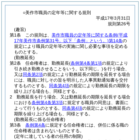
○美作市職員の定年等に関する規則
平成17年3月31日
規則第26号
(趣旨)
第1条
この規則は、
美作市職員の定年等に関する条例
(平成
17年美作市条例第31号。以下「条例」という。)
第14条
の
規定により職員の定年等の実施に関し必要な事項を定める
ものとする。
(勤務延長)
第2条
任命権者は、勤務延長
(
条例第4条第1項
の規定により
引き続き勤務させることをいう。以下同じ。)
を行う場合、
又は
同条第2項
の規定により勤務延長の期限を延長する場合
には、職員に対しその旨を明示した人事異動通知書を交付
するものとする。
同条第4項
の規定により勤務延長の期限を
繰り上げる場合も、同様とする。
2
勤務延長を行う場合、又は勤務延長の期限を延長する場合
における
条例第4条第3項
に規定する職員の同意は、書面に
よって行うものとする。
同条第4項
の規定により勤務延長の
期限を繰り上げる場合も、同様とする。
(勤務延長に係る任命権者)
第3条
条例第4条
に規定する任命権者には、併任に係る職の
任命権者は含まれないものとする。
(定年に達している者の任用の制限)