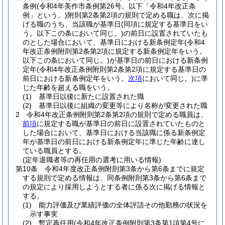
条例
(令和4年美作市条例第26号。以下「令和4年改正条
例」という。)
附則第2条第2項の規則で定める職は、次に掲
げる職のうち、当該職が基準日
(同項に規定する基準日をい
う。以下この条において同じ。)
の前日に設置されていたも
のとした場合において、基準日における新条例定年
(令和4
年改正条例附則第2条第2項に規定する新条例定年をいう。
以下この条において同じ。)
が基準日の前日における新条例
定年
(令和4年改正条例附則第2条第2項に規定する基準日の
前日における新条例定年をいう。
次項
において同じ。)
に準
じた年齢を超える職をいう。
(1)
基準日以後に新たに設置された職
(2)
基準日以後に組織の変更等により名称が変更された職
2
令和4年改正条例附則第2条第2項の規則で定める職員は、
前項
に規定する職が基準日の前日に設置されていたものと
した場合において、基準日における当該職に係る新条例定
年が基準日の前日における新条例定年に準じた年齢に達し
ている職員とする。
(定年退職者等の再任用の選考に用いる情報)
第10条
令和4年度改正条例附則第3条から第6条までに規定
する規則で定める情報は、同条例附則第3条から第6条まで
の規定により採用しようとする者に係る次に掲げる情報と
する。
(1)
能力評価及び業績評価の全体評語その他勤務の状況を
示す事実
(2)
暫定再任用
(令和4年改正条例附則第3条第1項第4号に