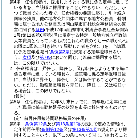
第4条
任命権者は、採用しようとする職に係る定年に達して
いる者を、当該職に採用することができない。
ただし、か
つて職員であった者で、任命権者の要請に応じ、引き続き
国家公務員、他の地方公共団体に属する地方公務員、特別
職に属する地方公務員又は岡山県市町村総合事務組合の運
営に関する
条例
(平成17年岡山県市町村総合事務組合条例第
1号)
第11条第6項第4号に規定する特定一般地方独立行政法
人等職員となっているもの
(これらの職のうち一の職から他
の職に1回以上引き続いて異動した者を含む。)
を、当該職
に係る定年退職日
(
条例第2条
に規定する定年退職日をい
う。
次項
及び
第7条
において同じ。)
以前に採用する場合
は、この限りではない。
2
任命権者は、昇任し、降任し、又は転任しようとする職に
係る定年に達している職員を、当該職に係る定年退職日後
に、当該職に昇任し、降任し、又は転任することができな
い。
ただし、勤務延長職員を昇任し、降任し、又は転任す
る場合は、この限りではない。
(報告)
第5条
任命権者は、毎年5月末日までに、前年度に定年に達
した職員に係る勤務延長の状況を市長に報告するものとす
る。
(定年前再任用短時間勤務職員の任用)
第6条
条例第12条
及び
第13条第1項
の規則で定める情報は、
定年前再任用
(
条例第12条
又は
第13条第1項
の規定により採
用することをいう。以下この条において同じ。)
されること