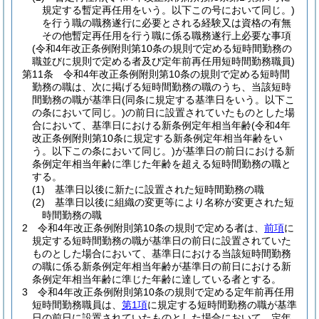
規定する暫定再任用をいう。以下この号において同じ。)
を行う職の職務遂行に必要とされる経験又は資格の有無
その他暫定再任用を行う職に係る職務遂行上必要な事項
(令和4年改正条例附則第10条の規則で定める短時間勤務の
職並びに規則で定める者及び定年前再任用短時間勤務職員)
第11条
令和4年改正条例附則第10条の規則で定める短時間
勤務の職は、次に掲げる短時間勤務の職のうち、当該短時
間勤務の職が基準日
(同条に規定する基準日をいう。以下こ
の条において同じ。)
の前日に設置されていたものとした場
合において、基準日における新条例定年相当年齢
(令和4年
改正条例附則第10条に規定する新条例定年相当年齢をい
う。以下この条において同じ。)
が基準日の前日における新
条例定年相当年齢に準じた年齢を超える短時間勤務の職と
する。
(1)
基準日以後に新たに設置された短時間勤務の職
(2)
基準日以後に組織の変更等により名称が変更された短
時間勤務の職
2
令和4年改正条例附則第10条の規則で定める者は、
前項
に
規定する短時間勤務の職が基準日の前日に設置されていた
ものとした場合において、基準日における当該短時間勤務
の職に係る新条例定年相当年齢が基準日の前日における新
条例定年相当年齢に準じた年齢に達している者とする。
3
令和4年改正条例附則第10条の規則で定める定年前再任用
短時間勤務職員は、
第1項
に規定する短時間勤務の職が基準
日の前日に設置されていたものとした場合において、定年