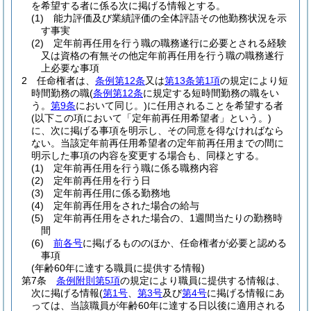
を希望する者に係る次に掲げる情報とする。
(1)
能力評価及び業績評価の全体評語その他勤務状況を示
す事実
(2)
定年前再任用を行う職の職務遂行に必要とされる経験
又は資格の有無その他定年前再任用を行う職の職務遂行
上必要な事項
2
任命権者は、
条例第12条
又は
第13条第1項
の規定により短
時間勤務の職
(
条例第12条
に規定する短時間勤務の職をい
う。
第9条
において同じ。)
に任用されることを希望する者
(以下この項において「定年前再任用希望者」という。)
に、次に掲げる事項を明示し、その同意を得なければなら
ない。
当該定年前再任用希望者の定年前再任用までの間に
明示した事項の内容を変更する場合も、同様とする。
(1)
定年前再任用を行う職に係る職務内容
(2)
定年前再任用を行う日
(3)
定年前再任用に係る勤務地
(4)
定年前再任用をされた場合の給与
(5)
定年前再任用をされた場合の、1週間当たりの勤務時
間
(6)
前各号
に掲げるもののほか、任命権者が必要と認める
事項
(年齢60年に達する職員に提供する情報)
第7条
条例附則第5項
の規定により職員に提供する情報は、
次に掲げる情報
(
第1号
、
第3号
及び
第4号
に掲げる情報にあ
っては、当該職員が年齢60年に達する日以後に適用される