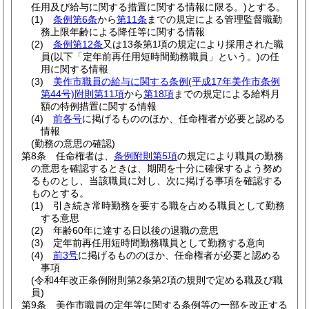
任用及び給与に関する措置に関する情報に限る。)
とする。
(1)
条例第6条
から
第11条
までの規定による管理監督職勤
務上限年齢による降任等に関する情報
(2)
条例第12条
又は13条第1項の規定により採用された職
員
(以下「定年前再任用短時間勤務職員」という。)
の任
用に関する情報
(3)
美作市職員の給与に関する条例
(平成17年美作市条例
第44号)
附則第11項
から
第18項
までの規定による給料月
額の特例措置に関する情報
(4)
前各号
に掲げるもののほか、任命権者が必要と認める
情報
(勤務の意思の確認)
第8条
任命権者は、
条例附則第5項
の規定により職員の勤務
の意思を確認するときは、期間を十分に確保するよう努め
るものとし、当該職員に対し、次に掲げる事項を確認する
ものとする。
(1)
引き続き常時勤務を要する職を占める職員として勤務
する意思
(2)
年齢60年に達する日以後の退職の意思
(3)
定年前再任用短時間勤務職員として勤務する意向
(4)
前3号
に掲げるもののほか、任命権者が必要と認める
事項
(令和4年改正条例附則第2条第2項の規則で定める職及び職
員)
第9条
美作市職員の定年等に関する条例等の一部を改正する