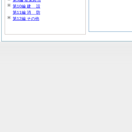
第9編 産業経済
第10編
建
設
第11編
消
防
第12編 その他