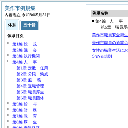
美作市例規集
例規名称
内容現在 令和8年5月31日
■ 第4編
人
事
体系
五十音
第5章 職員厚
美作市職員安全衛生
体系目次
美作市職員の過重労
第1編
総
規
第2編
議
会
女性の職業生活にお
第3編 執行機関
定める規則
第4編
人
事
第1章 定数・任用
第2章 分限・懲戒
第3章
服
務
第4章 退職管理
第5章 職員厚生
第6章 職員団体
第5編
給
与
第6編
財
務
第7編
教
育
第8編
厚
生