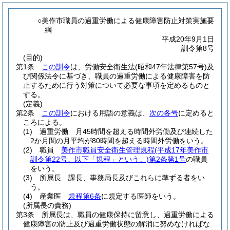
○美作市職員の過重労働による健康障害防止対策実施要
綱
平成20年9月1日
訓令第8号
(目的)
第1条
この訓令
は、労働安全衛生法
(昭和47年法律第57号)
及
び関係法令に基づき、職員の過重労働による健康障害を防
止するために行う対策について必要な事項を定めるものと
する。
(定義)
第2条
この訓令
における用語の意義は、
次の各号
に定めると
ころによる。
(1)
過重労働 月45時間を超える時間外労働及び連続した
2か月間の月平均が80時間を超える時間外労働をいう。
(2)
職員
美作市職員安全衛生管理規程
(平成17年美作市
訓令第22号。以下「規程」という。)
第2条第1号
の職員
をいう。
(3)
所属長 課長、事務局長及びこれらに準ずる者をい
う。
(4)
産業医
規程第6条
に規定する医師をいう。
(所属長の責務)
第3条
所属長は、職員の健康保持に留意し、過重労働による
健康障害の防止及び過重労働状態の解消に努めなければな