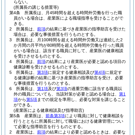
らない。
(所属長の講じる措置等)
第4条
所属長は、月45時間を超える時間外労働を行った職
員がいる場合は、産業医による職場指導を受けることがで
きる。
2
所属長は、
前項
の結果に基づき産業医の指導助言を受けた
場合は、必要な事後措置を行うものとする。
3
所属長は、月100時間を超える時間外労働又は連続した2
か月間の月平均が80時間を超える時間外労働を行った職員
がいる場合は、該当する職員に対して、産業医の健康相談
を受けさせるものとする。
4
所属長は、
前項
の結果により産業医が必要と認める項目の
健康診断を受けさせるものとする。
5
所属長は、
第3項
に規定する健康相談及び
第4項
に規定す
る健康診断の結果に基づき産業医の指導助言を受け、必要
な事後措置を行うものとする。
6
所属長は、
第1項
及び
第3項
の過重労働に該当する職員以
外の職員についても、当該対策が必要と認める場合は、
第1
項
から
第5項
までの規定を準用し、必要な対策を講じること
ができる。
(産業医による健康相談及び指導助言)
第5条
産業医は、
前条第3項
により職員に対して健康相談を
行うとともに所属長に対して職場における健康管理につい
て必要な指導助言を行うものとする。
2
産業医は、
前項
の結果により必要と認めるときは、必要な