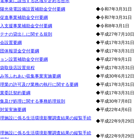
電事業に該当する区域を定める告示
陽光発電設備設置補助金交付要綱
◆令和7年3月31日
促進事業補助金交付要綱
◆令和7年3月31日
入支援事業補助金交付要綱
◆令和8年3月1日
テナの貸出しに関する規則
◆平成27年7月10日
会設置要綱
◆平成17年3月31日
団体報奨金交付要綱
◆平成17年3月31日
ョン設置補助金交付要綱
◆平成27年9月1日
袋取扱店設置規程
◆平成17年3月31日
み等ふれあい収集事業実施要綱
◆平成30年6月12日
理業の許可及び業務の執行に関する要綱
◆平成17年3月31日
業委託契約要綱
◆平成17年3月31日
集及び処理に関する事務処理規則
◆平成30年7月8日
対策実施要綱
◆平成22年4月6日
理施設に係る生活環境影響調査結果の縦覧手続
◆平成22年9月29日
理施設に係る生活環境影響調査結果の縦覧手続
◆平成22年9月29日