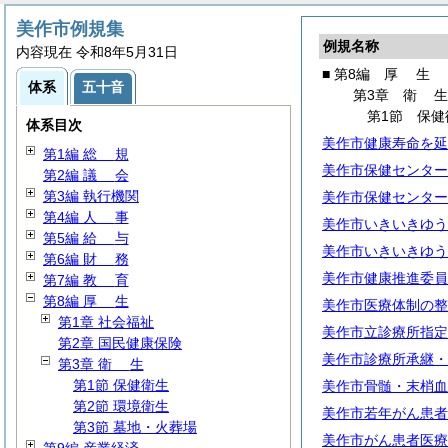
美作市例規集
例規名称
内容現在 令和8年5月31日
■ 第8編
厚
生
体系
五十音
第3章
衛
第1節 保健
体系目次
美作市健康寿命を延
第1編
総
規
美作市保健センター
第2編
議
会
第3編 執行機関
美作市保健センター
第4編
人
事
美作市いきいきゆう
第5編
給
与
美作市いきいきゆう
第6編
財
務
美作市健康推進委員
第7編
教
育
第8編
厚
生
美作市医療体制の整
第1章 社会福祉
美作市立診療所指定
第2章 国民健康保険
美作市診療所承継・
第3章
衛
生
第1節 保健衛生
美作市骨髄・末梢血
第2節 環境衛生
美作市若年がん患者
第3節 墓地・火葬場
美作市がん患者医療