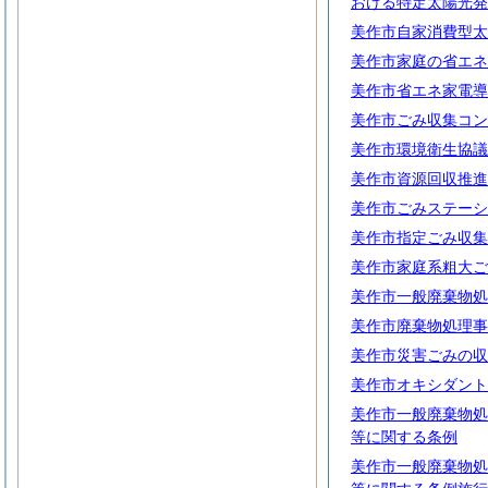
おける特定太陽光発
美作市自家消費型太
美作市家庭の省エネ
美作市省エネ家電導
美作市ごみ収集コン
美作市環境衛生協議
美作市資源回収推進
美作市ごみステーシ
美作市指定ごみ収集
美作市家庭系粗大ご
美作市一般廃棄物処
美作市廃棄物処理事
美作市災害ごみの収
美作市オキシダント
美作市一般廃棄物処
等に関する条例
美作市一般廃棄物処