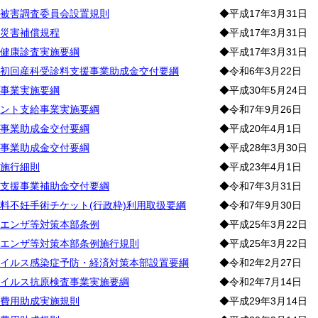
被害調査委員会設置規則
◆平成17年3月31日
災害補償規程
◆平成17年3月31日
健康診査実施要綱
◆平成17年3月31日
初回産科受診料支援事業助成金交付要綱
◆令和6年3月22日
事業実施要綱
◆平成30年5月24日
ント支給事業実施要綱
◆令和7年9月26日
事業助成金交付要綱
◆平成20年4月1日
事業助成金交付要綱
◆平成28年3月30日
施行細則
◆平成23年4月1日
支援事業補助金交付要綱
◆令和7年3月31日
料不妊手術チケット(行政枠)利用取扱要綱
◆令和7年9月30日
エンザ等対策本部条例
◆平成25年3月22日
エンザ等対策本部条例施行規則
◆平成25年3月22日
イルス感染症予防・経済対策本部設置要綱
◆令和2年2月27日
イルス抗原検査事業実施要綱
◆令和2年7月14日
費用助成実施規則
◆平成29年3月14日