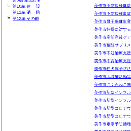
第9編 産業経済
美作市予防接種健康
第10編
建
設
第11編
消
防
美作市予防接種事故
第12編 その他
美作市母子保健事業
美作市妊婦に対する
美作市産前産後ケア
美作市葉酸サプリメ
美作市不妊治療支援
美作市不育治療支援
美作市狂犬病予防法
美作市地域猫活動等
美作市さくらねこ無
美作市新型インフル
美作市新型インフル
美作市新型コロナウ
美作市新型コロナウ
美作市定期予防接種