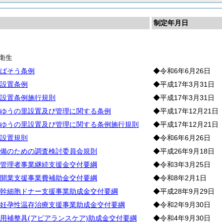
制定年月日
生
衛生
ばそう条例
◆令和6年6月26日
設置条例
◆平成17年3月31日
設置条例施行規則
◆平成17年3月31日
ゆうの里設置及び管理に関する条例
◆平成17年12月21日
ゆうの里設置及び管理に関する条例施行規則
◆平成17年12月21日
設置規則
◆令和6年6月26日
備のための調査検討委員会規則
◆平成26年9月18日
管理者事業継続支援金交付要綱
◆令和3年3月25日
開業支援事業費補助金交付要綱
◆令和8年2月1日
幹細胞ドナー支援事業助成金交付要綱
◆平成28年9月29日
妊孕性温存治療支援事業助成金交付要綱
◆令和2年9月30日
用補整具(アピアランスケア)助成金交付要綱
◆令和4年9月30日