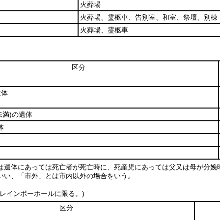
火葬場
火葬場、霊柩車、告別室、和室、祭壇、別棟
火葬場、霊柩車
区分
遺体
未満)
の遺体
体
は遺体にあっては死亡者が死亡時に、死産児にあっては父又は母が分娩
いい、「市外」とは市内以外の場合をいう。
(レインボーホールに限る。)
区分