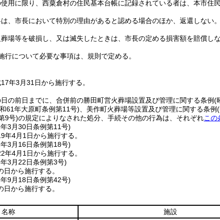
の使用に限り、西粟倉村の住民基本台帳に記録されている者は、本市住
料は、市長において特別の理由があると認める場合のほか、返還しない
火葬場等を破損し、又は滅失したときは、市長の定める損害額を賠償し
施行について必要な事項は、規則で定める。
17年3月31日から施行する。
の日の前日までに、合併前の勝田町営火葬場設置及び管理に関する条例
(
昭和61年大原町条例第11号)
、美作町火葬場等設置及び管理に関する条例
第9号)
の規定によりなされた処分、手続その他の行為は、それぞれ
この
9年3月30日
条例第11号)
9年4月1日から施行する。
2年3月16日
条例第18号)
2年4月1日から施行する。
5年3月22日
条例第3号)
の日から施行する。
6年9月18日
条例第42号)
の日から施行する。
名称
施設