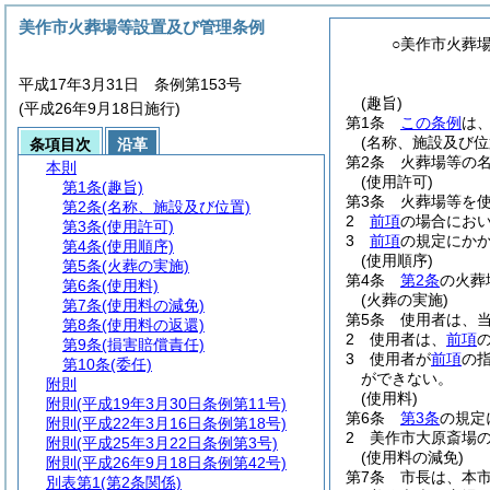
美作市火葬場等設置及び管理条例
○美作市火葬
平成17年3月31日 条例第153号
(趣旨)
(平成26年9月18日施行)
第1条
この条例
は
(名称、施設及び位
条項目次
沿革
第2条
火葬場等の
本則
(使用許可)
第1条
(趣旨)
第3条
火葬場等を
第2条
(名称、施設及び位置)
2
前項
の場合にお
第3条
(使用許可)
3
前項
の規定にか
第4条
(使用順序)
(使用順序)
第5条
(火葬の実施)
第4条
第2条
の火葬
第6条
(使用料)
(火葬の実施)
第7条
(使用料の減免)
第5条
使用者は、
第8条
(使用料の返還)
2
使用者は、
前項
第9条
(損害賠償責任)
3
使用者が
前項
の
第10条
(委任)
ができない。
附則
(使用料)
附則
(平成19年3月30日条例第11号)
第6条
第3条
の規定
附則
(平成22年3月16日条例第18号)
2
美作市大原斎場
附則
(平成25年3月22日条例第3号)
(使用料の減免)
附則
(平成26年9月18日条例第42号)
第7条
市長は、本
別表第1
(第2条関係)