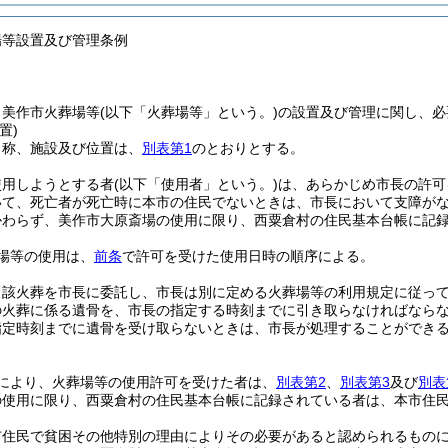
場等設置及び管理条例
、美作市火葬場等
(以下「火葬場等」という。)
の設置及び管理に関し、必
置)
名称、施設及び位置は、
別表第1
のとおりとする。
使用しようとする者
(以下「使用者」という。)
は、あらかじめ市長の許可
いて、死亡者が死亡時に本市の住民でないときは、市長において支障が
かわらず、美作市大原斎場の使用に限り、西粟倉村の住民基本台帳に記
場等の使用は、
前条
で許可を受けた使用日時の順序による。
当該火葬を市長に委託し、市長は別に定める火葬場等の利用規定に従っ
の火葬に係る遺骨を、市長の指定する時刻までに引き取らなければなら
指定時刻までに遺骨を受け取らないときは、市長が処理することができ
により、火葬場等の使用許可を受けた者は、
別表第2
、
別表第3
及び
別表
の使用に限り、西粟倉村の住民基本台帳に記録されている者は、本市住
市住民で貧困その他特別の理由によりその必要があると認められるもの