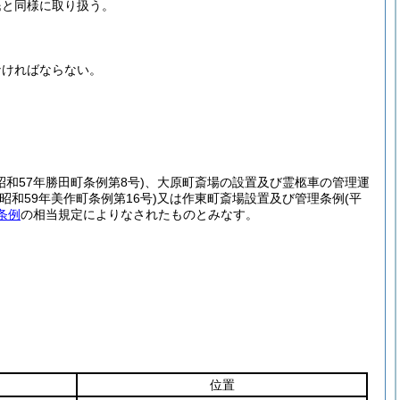
民と同様に取り扱う。
。
なければならない。
昭和57年勝田町条例第8号)
、大原町斎場の設置及び霊柩車の管理運
(昭和59年美作町条例第16号)
又は作東町斎場設置及び管理条例
(平
条例
の相当規定によりなされたものとみなす。
位置