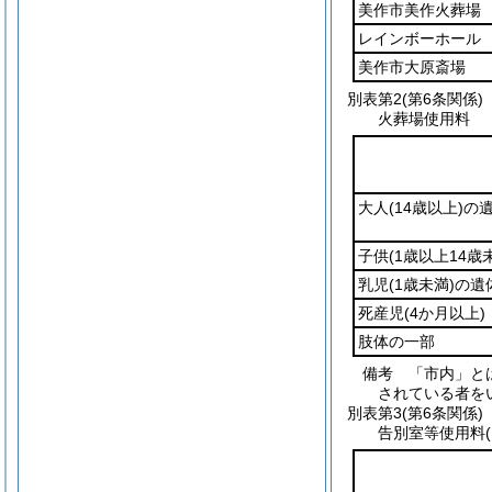
美作市美作火葬場
レインボーホール
美作市大原斎場
別表第2
(第6条関係)
火葬場使用料
大人
(14歳以上)
の
子供
(1歳以上14歳
乳児
(1歳未満)
の遺
死産児
(4か月以上)
肢体の一部
備考 「市内」と
されている者を
別表第3
(第6条関係)
告別室等使用料