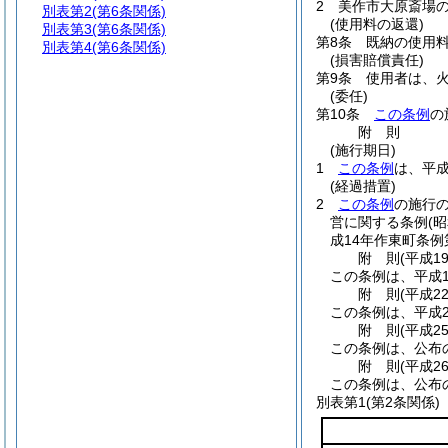
2
美作市大原斎場
別表第2
(第6条関係)
(使用料の返還)
別表第3
(第6条関係)
第8条
既納の使用
別表第4
(第6条関係)
(損害賠償責任)
第9条
使用者は、
(委任)
第10条
この条例
の
附
則
(施行期日)
1
この条例
は、平成
(経過措置)
2
この条例
の施行
営に関する条例
(
成14年作東町条例
附
則
(平成1
この条例は、平成1
附
則
(平成2
この条例は、平成2
附
則
(平成2
この条例は、公布
附
則
(平成2
この条例は、公布
別表第1
(第2条関係)