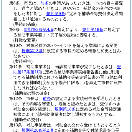
第8条
市長は、
前条
の申請があったときは、その内容を審査
し、適当と認めたときは、速やかに、補助金の交付の申請
をした者に対し、
規則第9条
に定める補助金等交付決定通知
書により通知するものとする。
(手続の省略)
第9条
規則第3条第4項
の規定により、
規則第16条
に規定す
る補助事業等着手・完了届の提出は省略する。
(軽微な変更)
第10条
対象経費の20パーセントを超える増減による変更
は、
規則第13条
に規定する市長の定める軽微な変更とはみ
なさない。
(実績報告)
第11条
補助事業者は、当該補助事業が完了したときは、
規
則第17条第1項
に定める補助事業等実績報告書に他に利用
できる補助制度における補助金等確定通知書の写し
(他に利
用できる補助制度がある場合に限る。)
を添えて市長に報告
しなければならない。
(補助金の額の確定)
第12条
市長は、
前条
の規定による実績報告を受理したとき
は、その内容を審査し、適当と認めたときは、交付すべき
補助金の額を確定し、
規則第18条
に定める補助金等確定通
知書により当該補助事業者に対し通知するものとする。
(補助金の交付)
第13条
補助事業者は、補助金の交付を受けようとするとき
は、
規則第20条第2項
に定める補助金等交付請求書を市長