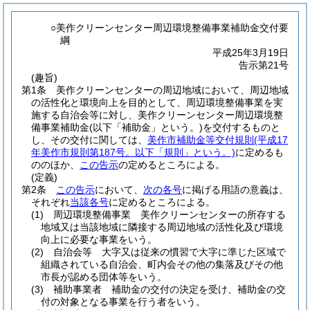
○美作クリーンセンター周辺環境整備事業補助金交付要
綱
平成25年3月19日
告示第21号
(趣旨)
第1条
美作クリーンセンターの周辺地域において、周辺地域
の活性化と環境向上を目的として、周辺環境整備事業を実
施する自治会等に対し、美作クリーンセンター周辺環境整
備事業補助金
(以下「補助金」という。)
を交付するものと
し、その交付に関しては、
美作市補助金等交付規則
(平成17
年美作市規則第187号。以下「規則」という。)
に定めるも
ののほか、
この告示
の定めるところによる。
(定義)
第2条
この告示
において、
次の各号
に掲げる用語の意義は、
それぞれ
当該各号
に定めるところによる。
(1)
周辺環境整備事業 美作クリーンセンターの所存する
地域又は当該地域に隣接する周辺地域の活性化及び環境
向上に必要な事業をいう。
(2)
自治会等 大字又は従来の慣習で大字に準じた区域で
組織されている自治会、町内会その他の集落及びその他
市長が認める団体等をいう。
(3)
補助事業者 補助金の交付の決定を受け、補助金の交
付の対象となる事業を行う者をいう。