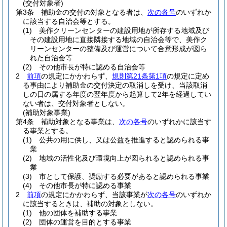
(交付対象者)
第3条
補助金の交付の対象となる者は、
次の各号
のいずれか
に該当する自治会等とする。
(1)
美作クリーンセンターの建設用地が所存する地域及び
その建設用地に直接隣接する地域の自治会等で、美作ク
リーンセンターの整備及び運営について合意形成が図ら
れた自治会等
(2)
その他市長が特に認める自治会等
2
前項
の規定にかかわらず、
規則第21条第1項
の規定に定め
る事由により補助金の交付決定の取消しを受け、当該取消
しの日の属する年度の翌年度から起算して2年を経過してい
ない者は、交付対象者としない。
(補助対象事業)
第4条
補助対象となる事業は、
次の各号
のいずれかに該当す
る事業とする。
(1)
公共の用に供し、又は公益を推進すると認められる事
業
(2)
地域の活性化及び環境向上が図られると認められる事
業
(3)
市として保護、奨励する必要があると認められる事業
(4)
その他市長が特に認める事業
2
前項
の規定にかかわらず、当該事業が
次の各号
のいずれか
に該当するときは、補助の対象としない。
(1)
他の団体を補助する事業
(2)
団体の運営を目的とする事業