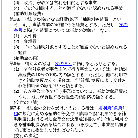
(3)
政治、宗教又は営利を目的とする事業
(4)
その他補助することが適当でないと認められる事業
(補助対象経費)
第5条
補助の対象となる経費
(以下「補助対象経費」とい
う。)
は、当該事業の実施に係る経費とする。
ただし、
次の
各号
に掲げる経費については補助の対象としない。
(1)
人件費
(2)
食糧費
(3)
その他補助対象とすることが適当でないと認められる
経費
(補助金の額)
第6条
補助金の額は、
次の各号
に掲げるとおりとする。
(1)
交付対象者が事業主体で行う事業については、補助対
象経費の10分の10以内の額とする。
ただし、他に利用で
きる補助制度がある場合は、当該補助制度により交付さ
れる補助金の額を除いた額とする。
(2)
市が事業主体で行う事業については、補助対象経費の
うち、地元が負担する分担金の額以内の額とする。
(交付の申請)
第7条
補助金の交付を受けようとする者は、
規則第6条第1
項
の規定に定める補助金等交付申請書に他に利用できる補
助制度における補助金等交付決定通知書の写し
(他に利用で
きる補助制度がある場合に限る。)
を添えて、事業開始前ま
でに市長に提出しなければならない。
(交付の決定)