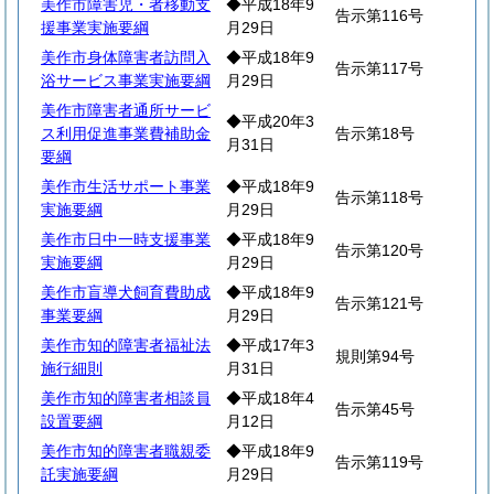
美作市障害児・者移動支
◆平成18年9
告示第116号
援事業実施要綱
月29日
美作市身体障害者訪問入
◆平成18年9
告示第117号
浴サービス事業実施要綱
月29日
美作市障害者通所サービ
◆平成20年3
ス利用促進事業費補助金
告示第18号
月31日
要綱
美作市生活サポート事業
◆平成18年9
告示第118号
実施要綱
月29日
美作市日中一時支援事業
◆平成18年9
告示第120号
実施要綱
月29日
美作市盲導犬飼育費助成
◆平成18年9
告示第121号
事業要綱
月29日
美作市知的障害者福祉法
◆平成17年3
規則第94号
施行細則
月31日
美作市知的障害者相談員
◆平成18年4
告示第45号
設置要綱
月12日
美作市知的障害者職親委
◆平成18年9
告示第119号
託実施要綱
月29日