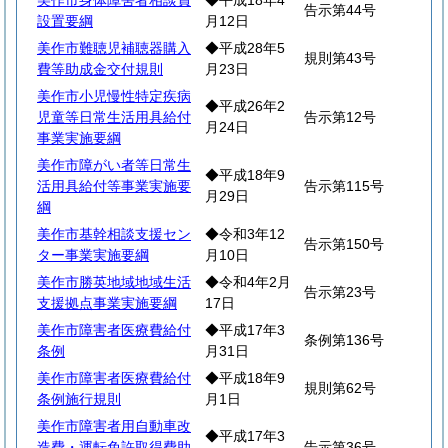
美作市身体障害者相談員
◆平成18年4
告示第44号
設置要綱
月12日
美作市難聴児補聴器購入
◆平成28年5
規則第43号
費等助成金交付規則
月23日
美作市小児慢性特定疾病
◆平成26年2
児童等日常生活用具給付
告示第12号
月24日
事業実施要綱
美作市障がい者等日常生
◆平成18年9
活用具給付等事業実施要
告示第115号
月29日
綱
美作市基幹相談支援セン
◆令和3年12
告示第150号
ター事業実施要綱
月10日
美作市勝英地域地域生活
◆令和4年2月
告示第23号
支援拠点事業実施要綱
17日
美作市障害者医療費給付
◆平成17年3
条例第136号
条例
月31日
美作市障害者医療費給付
◆平成18年9
規則第62号
条例施行規則
月1日
美作市障害者用自動車改
◆平成17年3
造費・運転免許取得費助
告示第36号