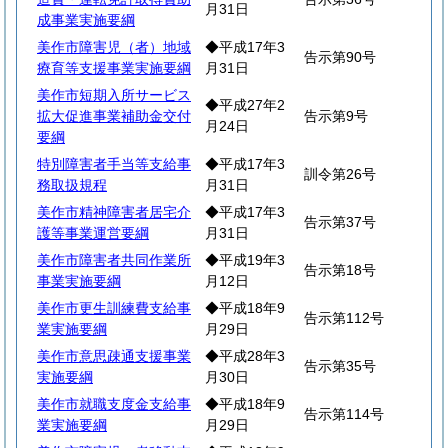
月31日
成事業実施要綱
美作市障害児（者）地域
◆平成17年3
告示第90号
療育等支援事業実施要綱
月31日
美作市短期入所サービス
◆平成27年2
拡大促進事業補助金交付
告示第9号
月24日
要綱
特別障害者手当等支給事
◆平成17年3
訓令第26号
務取扱規程
月31日
美作市精神障害者居宅介
◆平成17年3
告示第37号
護等事業運営要綱
月31日
美作市障害者共同作業所
◆平成19年3
告示第18号
事業実施要綱
月12日
美作市更生訓練費支給事
◆平成18年9
告示第112号
業実施要綱
月29日
美作市意思疎通支援事業
◆平成28年3
告示第35号
実施要綱
月30日
美作市就職支度金支給事
◆平成18年9
告示第114号
業実施要綱
月29日