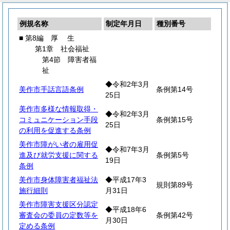
例規名称
制定年月日
種別番号
■ 第8編
厚
生
第1章 社会福祉
第4節 障害者福
祉
◆令和2年3月
美作市手話言語条例
条例第14号
25日
美作市多様な情報取得・
◆令和2年3月
コミュニケーション手段
条例第15号
25日
の利用を促進する条例
美作市障がい者の雇用促
◆令和7年3月
進及び就労支援に関する
条例第5号
19日
条例
美作市身体障害者福祉法
◆平成17年3
規則第89号
施行細則
月31日
美作市障害支援区分認定
◆平成18年6
審査会の委員の定数等を
条例第42号
月30日
定める条例