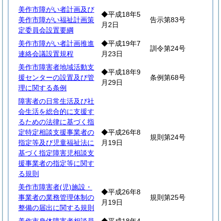
美作市障がい者計画及び
◆平成18年5
美作市障がい福祉計画策
告示第83号
月2日
定委員会設置要綱
美作市障がい者計画推進
◆平成19年7
訓令第24号
連絡会議設置規程
月23日
美作市障害者地域活動支
◆平成18年9
援センターの設置及び管
条例第68号
月29日
理に関する条例
障害者の日常生活及び社
会生活を総合的に支援す
るための法律に基づく指
定特定相談支援事業者の
◆平成26年8
規則第24号
指定等及び児童福祉法に
月19日
基づく指定障害児相談支
援事業者の指定等に関す
る規則
美作市障害者(児)施設・
◆平成26年8
事業者の業務管理体制の
規則第25号
月19日
整備の届出に関する規則