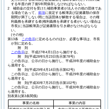
する年度の終了後5年間保存しなければならない。
2
補助金の交付を受けた補助事業者が法人その他の団体であ
る場合であって、
前項
に規定する帳簿及び証拠書類の保存
期間が満了しない間に当該団体が解散する場合は、その権
利義務を承継する者
(権利義務を承継する者がいない場合は
市長)
に当該帳簿及び証拠書類を引き継がなければならな
い。
(その他)
第13条
この告示
に定めるもののほか、必要な事項は、市長
が別に定める。
附
則
この告示
は、平成27年4月1日から施行する。
附
則
(平成28年5月23日
告示第78号)
この告示は、公示の日から施行し、平成28年度の補助金か
ら適用する。
附
則
(平成29年4月14日
告示第62号)
この告示は、公示の日から施行し、平成29年度の補助金か
ら適用する。
附
則
(平成30年7月25日
告示第102号)
この告示は、公示の日から施行し、平成30年度の補助金か
ら適用する。
別表第1
(第3条関係)
事業の名称
事業の内容