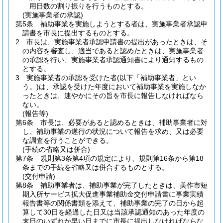
用日数の割り振りを行うものとする。
(実施事業者の承認)
第5条
補助事業を実施しようとする者は、実施事業者承認申
請書を市長に提出するものとする。
2
市長は、実施事業者承認申請書の提出があったときは、そ
の内容を審査し、適当であると認めたときは、実施事業者
の承認を行い、実施事業者承認通知書により通知するもの
とする。
3
実施事業者の承認を受けた者
(以下「補助事業者」とい
う。)
は、承認を受けた年度において補助事業を実施しなか
ったときは、速やかにその旨を市長に報告しなければなら
ない。
(報告等)
第6条
市長は、必要があると認めるときは、補助事業者に対
し、補助事業の遂行の状況について報告を求め、又は必要
な調査を行うことができる。
(手続の省略又は併合)
第7条
規則第3条第4項の規定により、規則第16条から第18
条までの手続を省略又は併合するものとする。
(交付申請)
第8条
補助事業者は、補助事業が完了したときは、美作市短
期入所サービス拡大促進事業補助金交付申請書に事業実績
報告書等の関係書類を添えて、補助事業の完了の日から起
算して30日を経過した日又は当該承認通知のあった年度の
末日のいずれか早い日までに市長に提出しなければならな