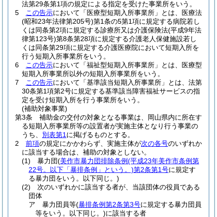
法第29条第1項の規定による指定を受けた事業所をいう。
5
この告示
において「医療型短期入所事業所」とは、医療法
(昭和23年法律第205号)
第1条の5第1項に規定する病院若し
くは同条第2項に規定する診療所又は介護保険法
(平成9年法
律第123号)
第8条第28項に規定する介護老人保健施設若し
くは同条第29項に規定する介護医療院において短期入所を
行う短期入所事業所をいう。
6
この告示
において「福祉型短期入所事業所」とは、医療型
短期入所事業所以外の短期入所事業所をいう。
7
この告示
において「基準該当短期入所事業所」とは、法第
30条第1項第2号に規定する基準該当障害福祉サービスの指
定を受け短期入所を行う事業所をいう。
(補助対象事業)
第3条
補助金の交付の対象となる事業は、岡山県内に所在す
る短期入所事業所等の設置者が実施主体となり行う事業の
うち、
別表第1
に掲げるものとする。
2
前項
の規定にかかわらず、実施主体が
次の各号
のいずれか
に該当する場合は、補助の対象としない。
(1)
暴力団
(
美作市暴力団排除条例
(平成23年美作市条例第
22号。以下「暴排条例」という。)
第2条第1号
に規定す
る暴力団をいう。以下同じ。)
(2)
次のいずれかに該当する者が、当該団体の役員である
団体
ア
暴力団員等
(
暴排条例第2条第3号
に規定する暴力団員
等をいう。以下同じ。)
に該当する者