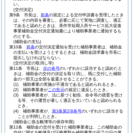
い。
(交付決定)
第9条
市長は、
前条
の規定による交付申請書を受理したとき
は、その内容を審査し、必要に応じて実地に調査し、適正
であると認めたときは、美作市短期入所サービス拡大促進
事業補助金交付決定通知書により補助事業者に通知するも
のとする。
(補助金の支払)
第10条
前条
の交付決定通知を受けた補助事業者は、補助金
の支払いを受けようとするときは、補助金請求書を市長に
提出しなければならない。
(交付決定の取消し等)
第11条
市長は、
次の各号
のいずれかに該当すると認めたと
きは、補助金の交付の決定を取り消し、既に交付した補助
金の一部又は全部を返還させることができる。
(1)
補助事業の実施が不適当であると認められるとき。
(2)
補助事業者が
この告示
の規定に違反したとき。
(3)
補助事業者が、法に基づく勧告、命令等の措置を受け
る等、その運営が著しく適正を欠いていると認められる
とき。
(4)
補助事業者が、
第3条第2項各号
のいずれかに該当する
ことが判明したとき。
(補助金に係る帳簿等の保存年限)
第12条
補助金の交付を受けた補助事業者は、この補助金の
交付に関する帳簿及び証拠書類を補助事業の完了の日の属