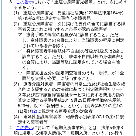
3
この告示
において「重症心身障害児者等」とは、次に掲げ
る者をいう。
(1)
重症心身障害児 児童福祉法
(昭和22年法律第164号)
第7条第2項に規定する重症心身障害児
(2)
重症心身障害者 次に掲げる要件の全てに該当する障
害者又はこれに相当すると市長が認める障害者
ア
療育手帳の障害の程度がAに該当すること。
ただ
し、身体障害との合併により、当該障害の程度に判定
されている場合を除く。
イ
身体障害者手帳
(肢体不自由)
の等級が1級又は2級に
該当すること。
ただし、肢体不自由以外の身体障害と
の合算により、当該等級に認定されている場合を除
く。
ウ
障害支援区分の認定調査項目のうち「歩行」が「全
面的な支援が必要」に該当すること。
(3)
療養介護対象者 障害者の日常生活及び社会生活を総
合的に支援するための法律に基づく指定障害福祉サービ
ス等及び基準該当障害福祉サービスに要する費用の額の
算定に関する基準
(平成18年9月29日厚生労働省告示第
523号。以下「報酬告示」という。)
別表第5の1の注1の
(1)
及び
(2)
に規定する療養介護の対象者
(4)
遷延性意識障害者等 報酬告示別表第7の1の注7に規
定する障害者等
4
この告示
において「短期入所事業所」とは、法第5条第8
項に規定する短期入所
(以下「短期入所」という。)
を行う