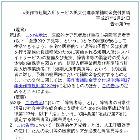
○美作市短期入所サービス拡大促進事業補助金交付要綱
平成27年2月24日
告示第9号
(趣旨)
第1条
この告示
は、医療的ケア児者及び重症心身障害児者等
(以下「医療的ケア児等」という。)
とその家族が安心して
生活できるよう、在宅で医療的ケア児等の子育て又は介護
を行う家族の負担軽減のために実施される短期入所
(レスパ
イトサービス)
の整備及び充実、障害者等の緊急時の受入れ
体制の確保等を図るため、短期入所事業所及び基準該当短
期入所事業所
(以下「短期入所事業所等」という。)
の設置
者に対し、予算の範囲内において補助金を交付するものと
し、その交付に関しては、
美作市補助金等交付規則
(昭和17
年美作市規則第187号)
に定めるもののほか、
この告示
の定
めるところによる。
(定義)
第2条
この告示
において「障害者等」とは、障害者の日常生
活及び社会生活を総合的に支援するための法律
(平成17年法
律第123号。以下「法」という。)
第4条第1項及び第2項に
規定する障害者又は障害児をいう。
2
この告示
において「医療的ケア児者」とは、人工呼吸器等
の使用、たんの吸引等の医療的ケアが必要な障害児等をい
う。