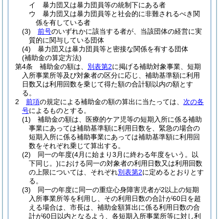
イ
暴力団又は暴力団員等の統制下にある者
ウ
暴力団又は暴力団員等と社会的に非難されるべき関
係を有している者
(3)
前号
のいずれかに該当する者が、当該団体の経営に実
質的に関与している団体
(4)
暴力団又は暴力団員等と密接な関係を有する団体
(補助金の算定方法)
第4条
補助金の額は、
別表第2
に掲げる補助対象事業、短期
入所事業所等及び対象者の区分に応じ、補助基準額に利用
日数又は利用回数を乗じて得た額の合計額以内の額とす
る。
2
前項
の規定による補助金の額の算出に当たっては、
次の各
号
によるものとする。
(1)
補助金の額は、医療的ケア児等の短期入所に係る補助
事業にあっては補助基準額に利用日数を、緊急の場合の
短期入所に係る補助事業にあっては補助基準額に利用回
数をそれぞれ乗じて算出する。
(2)
同一の年度
(4月に始まり3月に終わる年度をいう。以
下同じ。)
における同一の対象者の利用日数又は利用回数
の上限については、それぞれ
別表第2
に定めるとおりとす
る。
(3)
同一の年度に同一の重症心身障害児者が2以上の短期
入所事業所等を利用し、その利用日数の合計が60日を超
える場合は、市長は、補助金額算出に係る利用日数の合
計が60日以内となるよう、各短期入所事業所等に対し利