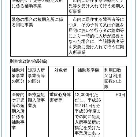
医療的ケア児等の短期入所
市内に居住する医療的ケア
に係る補助事業
児等を受け入れて行う短期入
所事業
緊急の場合の短期入所に係
市内に居住する障害者等に
る補助事業
つき、その子育て又は介護を
居宅において行う者の急病等
により一時的に入所が必要と
なった場合に、当該障害者等
を緊急に受け入れて行う短期
入所事業
別表第2
(第4条関係)
補助対
短期入所
対象者
補助基準額
利用日数
象事業
事業所等
又は利用
の区分
の区分
回数の上
限
医療的
医療型短
重症心身障
12,000円
(た
60日
ケア児
期入所事
害者等
だし、平成26
等の短
業所
年7月1日から
期入所
平成30年度ま
に係る
での間に短期
補助事
入所事業所の
業
指定を受けた
事業所にあっ