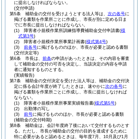
に提出しなければならない。
(交付申請)
第5条
補助金の交付を受けようとする法人等は、
次の各号
に
掲げる書類を作業所ごとに作成し、市長が別に定める日ま
でに市長に提出しなければならない。
(1)
障害者小規模作業所訓練指導費補助金交付申請書
(
様
式第3号
)
(2)
障害者小規模作業所事業計画書
(
様式第4号
)
(3)
前各号
に掲げるもののほか、市長が必要と認める書類
(交付決定等)
第6条
市長は、
前条
の申請があったときは、その内容を審査
して補助金の交付の可否を決定し、当該決定の内容を申請
者に通知するものとする。
(実績報告)
第7条
補助金の交付決定を受けた法人等は、補助金の交付決
定に係る会計年度が終了したときは、速やかに
次の各号
に
掲げる書類を作業所ごとに作成し、市長に提出しなければ
ならない。
(1)
障害者小規模作業所事業実績報告書
(
様式第5号
)
(2)
出勤簿の写し
(3)
前号
に掲げるもののほか、市長が必要と認める書類
(補助金の交付時期)
第8条
補助金は、会計年度終了後において交付するものとす
る。
ただし、市長が補助金の交付の目的を達成するために
特に必要があると認めるときは、毎年度7月、10月及び1月