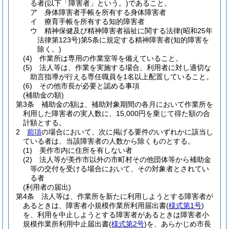
る者
(以下「障害者」という。)
であること。
ア
身体障害者手帳を所有する身体障害者
イ
療育手帳を所有する知的障害者
ウ
精神保健及び精神障害者福祉に関する法律
(昭和25年
法律第123号)
第5条に規定する精神障害者
(知的障害を
除く。)
(4)
作業所は専用の作業室等を備えていること。
(5)
法人等は、作業を実施する場合、利用者に対し適切な
助言指導が行える専任職員を1名以上配置していること。
(6)
その他市長が必要と認める事項
(補助金の額)
第3条
補助金の額は、補助対象期間の各月において作業所を
利用した障害者の実人数に、15,000円を乗じて得た額の合
計額とする。
2
前項
の場合において、次に掲げる要件のいずれかに該当し
ている者は、当該障害者の人数から除くものとする。
(1)
美作市内に住所を有しない者
(2)
法人等が美作市以外の市町村その他団体等から補助金
等の交付を受ける場合において、その対象者とされてい
る者
(利用者の届出)
第4条
法人等は、作業所を新たに利用しようとする障害者が
あるときは、障害者小規模作業所利用届出書
(
様式第1号
)
を、利用を中止しようとする障害者があるときは障害者小
規模作業所利用中止届出書
(
様式第2号
)
を、あらかじめ市長