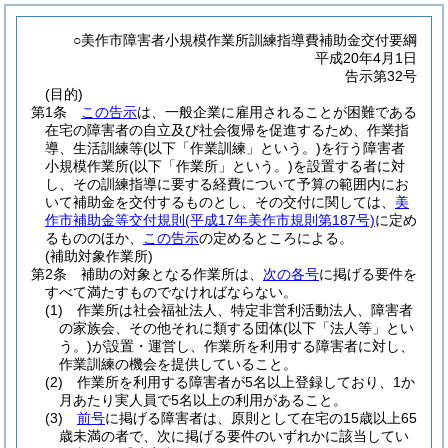
○美作市障害者小規模作業所訓練指導費補助金交付要綱
平成20年4月1日
告示第32号
(目的)
第1条
この告示
は、一般企業に雇用されることが困難である
在宅の障害者の自立及び社会復帰を促進するため、作業指
導、生活訓練等
(以下「作業訓練」という。)
を行う障害者
小規模作業所
(以下「作業所」という。)
を設置する者に対
し、その訓練指導に要する経費について予算の範囲内にお
いて補助金を交付するものとし、その交付に関しては、
美
作市補助金等交付規則
(平成17年美作市規則第187号)
に定め
るもののほか、
この告示
の定めるところによる。
(補助対象作業所)
第2条
補助の対象となる作業所は、
次の各号
に掲げる要件を
すべて満たすものでなければならない。
(1)
作業所は社会福祉法人、特定非営利活動法人、障害者
の家族会、その他それに類する団体
(以下「法人等」とい
う。)
が設置・運営し、作業所を利用する障害者に対し、
作業訓練の機会を提供していること。
(2)
作業所を利用する障害者が5名以上登録しており、1か
月あたり実人員で5名以上の利用があること。
(3)
前号
に掲げる障害者は、原則として在宅の15歳以上65
歳未満の者で、次に掲げる要件のいずれかに該当してい