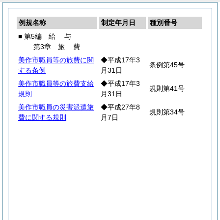
例規名称
制定年月日
種別番号
■ 第5編
給
与
第3章
旅
費
美作市職員等の旅費に関
◆平成17年3
条例第45号
する条例
月31日
美作市職員等の旅費支給
◆平成17年3
規則第41号
規則
月31日
美作市職員の災害派遣旅
◆平成27年8
規則第34号
費に関する規則
月7日