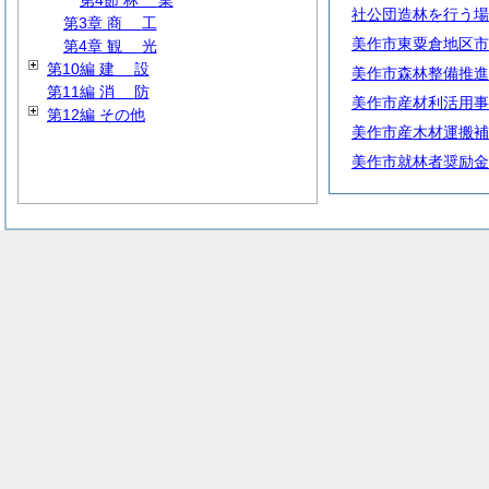
第4節
林
業
社公団造林を行う場
第3章
商
工
美作市東粟倉地区市
第4章
観
光
第10編
建
設
美作市森林整備推進
第11編
消
防
美作市産材利活用事
第12編 その他
美作市産木材運搬補
美作市就林者奨励金