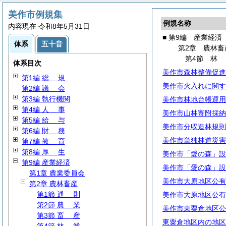
美作市例規集
例規名称
内容現在 令和8年5月31日
■ 第9編 産業経済
体系
五十音
第2章 農林畜
第4節
体系目次
美作市森林整備促進
第1編
総
規
美作市火入れに関す
第2編
議
会
第3編 執行機関
美作市林地台帳運用
第4編
人
事
美作市山林寄附採納
第5編
給
与
美作市分収造林規則
第6編
財
務
美作市単独林道災害
第7編
教
育
第8編
厚
生
美作市「愛の森」設
第9編 産業経済
美作市「愛の森」設
第1章 農業委員会
美作市大原地区公有
第2章 農林畜産
第1節
通
則
美作市大原地区公有
第2節
農
業
美作市東粟倉地区公
第3節
畜
産
東粟倉地区内の地区