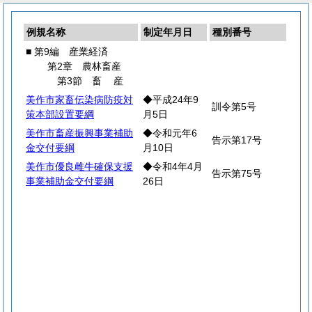
例規名称
制定年月日
種別番号
■ 第9編 産業経済
第2章 農林畜産
第3節
畜
産
美作市家畜伝染病防疫対
◆平成24年9
訓令第5号
策本部設置要綱
月5日
美作市畜産振興事業補助
◆令和元年6
告示第17号
金交付要綱
月10日
美作市優良雌牛確保支援
◆令和4年4月
告示第75号
事業補助金交付要綱
26日