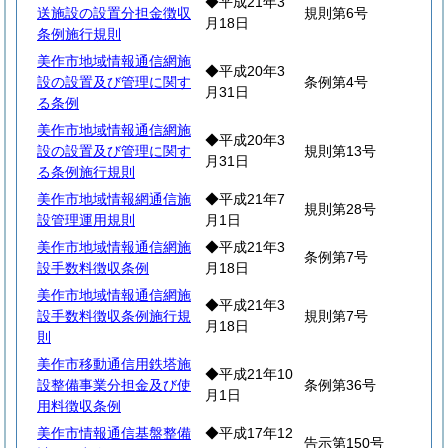
◆平成21年3
送施設の設置分担金徴収
規則第6号
月18日
条例施行規則
美作市地域情報通信網施
◆平成20年3
設の設置及び管理に関す
条例第4号
月31日
る条例
美作市地域情報通信網施
◆平成20年3
設の設置及び管理に関す
規則第13号
月31日
る条例施行規則
美作市地域情報網通信施
◆平成21年7
規則第28号
設管理運用規則
月1日
美作市地域情報通信網施
◆平成21年3
条例第7号
設手数料徴収条例
月18日
美作市地域情報通信網施
◆平成21年3
設手数料徴収条例施行規
規則第7号
月18日
則
美作市移動通信用鉄塔施
◆平成21年10
設整備事業分担金及び使
条例第36号
月1日
用料徴収条例
美作市情報通信基盤整備
◆平成17年12
告示第150号