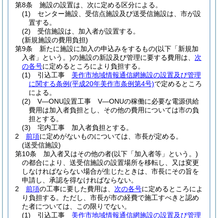
第8条
施設の設置は、次に定める区分による。
(1)
センター施設、受信点施設及び送受信施設は、市が設
置する。
(2)
受信施設は、加入者が設置する。
(新規施設の費用負担)
第9条
新たに施設に加入の申込みをするもの
(以下「新規加
入者」という。)
の施設の新設及び管理に要する費用は、
次
の各号
に定めるところにより負担する。
(1)
引込工事
美作市地域情報通信網施設の設置及び管理
に関する条例
(平成20年美作市条例第4号)
で定めるところ
による。
(2)
V―ONU設置工事 V―ONUの稼働に必要な電源供給
費用は加入者負担とし、その他の費用については市の負
担とする。
(3)
宅内工事 加入者負担とする。
2
前項
に定めがないものについては、市長が定める。
(送受信施設)
第10条
加入者又はその他の者
(以下「加入者等」という。)
の都合により、送受信施設の設置場所を移転し、又は変更
しなければならない場合が生じたときは、市長にその旨を
申請し、承認を得なければならない。
2
前項
の工事に要した費用は、
次の各号
に定めるところによ
り負担する。
ただし、市長が市の経費で施工すべきと認め
た者については、この限りでない。
(1)
引込工事
美作市地域情報通信網施設の設置及び管理