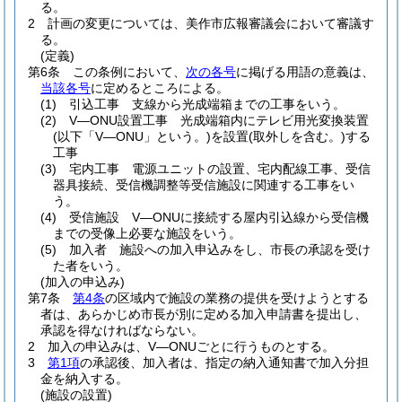
る。
2
計画の変更については、美作市広報審議会において審議す
る。
(定義)
第6条
この条例において、
次の各号
に掲げる用語の意義は、
当該各号
に定めるところによる。
(1)
引込工事 支線から光成端箱までの工事をいう。
(2)
V―ONU設置工事 光成端箱内にテレビ用光変換装置
(以下「V―ONU」という。)
を設置
(取外しを含む。)
する
工事
(3)
宅内工事 電源ユニットの設置、宅内配線工事、受信
器具接続、受信機調整等受信施設に関連する工事をい
う。
(4)
受信施設 V―ONUに接続する屋内引込線から受信機
までの受像上必要な施設をいう。
(5)
加入者 施設への加入申込みをし、市長の承認を受け
た者をいう。
(加入の申込み)
第7条
第4条
の区域内で施設の業務の提供を受けようとする
者は、あらかじめ市長が別に定める加入申請書を提出し、
承認を得なければならない。
2
加入の申込みは、V―ONUごとに行うものとする。
3
第1項
の承認後、加入者は、指定の納入通知書で加入分担
金を納入する。
(施設の設置)