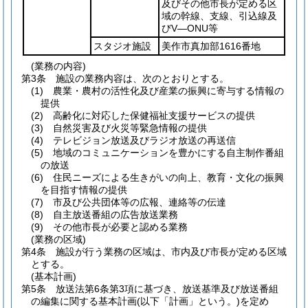
及びその他市長が定める区
域の幹線、支線、引込線及
びV―ONU等
スタジオ施設
美作市真加部1616番地
(業務の内容)
第3条
施設の業務内容は、次のとおりとする。
(1)
農業・農村の活性化及び産業の振興に寄与する情報の
提供
(2)
高齢化に対応した保健福祉支援サービスの提供
(3)
自然災害及び火災等緊急情報の提供
(4)
テレビジョン放送及びラジオ放送の再送信
(5)
地域のコミュニケーションを豊かにする自主制作番組
の放送
(6)
住民ニーズによる生きがいの向上、教育・文化の振興
を目指す情報の提供
(7)
市及び公共団体等の広報、連絡等の伝達
(8)
自主放送番組の広告放送業務
(9)
その他市長が必要と認める業務
(業務の区域)
第4条
施設が行う業務の区域は、市内及び市長が定める区域
とする。
(基本計画)
第5条
放送法第6条第3項に基づき、放送基準及び放送番組
の編集に関する基本計画
(以下「計画」という。)
を定め