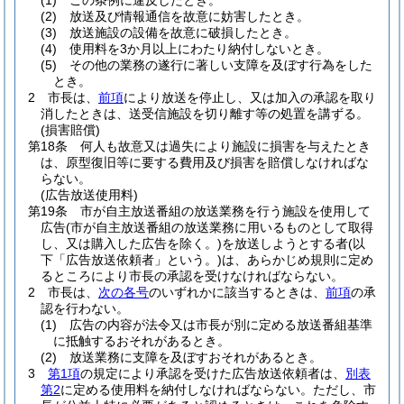
(1)
この条例に違反したとき。
(2)
放送及び情報通信を故意に妨害したとき。
(3)
放送施設の設備を故意に破損したとき。
(4)
使用料を3か月以上にわたり納付しないとき。
(5)
その他の業務の遂行に著しい支障を及ぼす行為をした
とき。
2
市長は、
前項
により放送を停止し、又は加入の承認を取り
消したときは、送受信施設を切り離す等の処置を講ずる。
(損害賠償)
第18条
何人も故意又は過失により施設に損害を与えたとき
は、原型復旧等に要する費用及び損害を賠償しなければな
らない。
(広告放送使用料)
第19条
市が自主放送番組の放送業務を行う施設を使用して
広告
(市が自主放送番組の放送業務に用いるものとして取得
し、又は購入した広告を除く。)
を放送しようとする者
(以
下「広告放送依頼者」という。)
は、あらかじめ規則に定め
るところにより市長の承認を受けなければならない。
2
市長は、
次の各号
のいずれかに該当するときは、
前項
の承
認を行わない。
(1)
広告の内容が法令又は市長が別に定める放送番組基準
に抵触するおそれがあるとき。
(2)
放送業務に支障を及ぼすおそれがあるとき。
3
第1項
の規定により承認を受けた広告放送依頼者は、
別表
第2
に定める使用料を納付しなければならない。
ただし、市