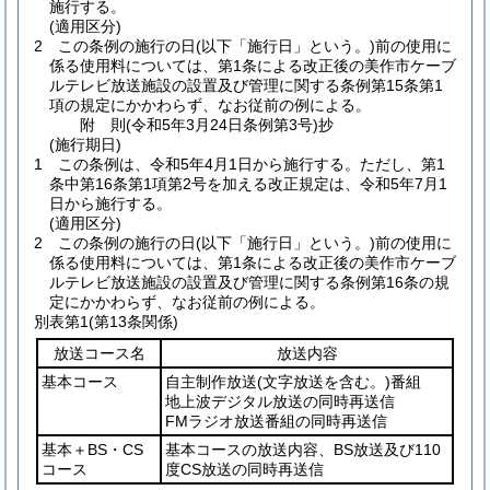
施行する。
(適用区分)
2
この条例の施行の日
(以下「施行日」という。)
前の使用に
係る使用料については、第1条による改正後の美作市ケーブ
ルテレビ放送施設の設置及び管理に関する条例第15条第1
項の規定にかかわらず、なお従前の例による。
附
則
(令和5年3月24日
条例第3号)
抄
(施行期日)
1
この条例は、令和5年4月1日から施行する。
ただし、第1
条中第16条第1項第2号を加える改正規定は、令和5年7月1
日から施行する。
(適用区分)
2
この条例の施行の日
(以下「施行日」という。)
前の使用に
係る使用料については、第1条による改正後の美作市ケーブ
ルテレビ放送施設の設置及び管理に関する条例第16条の規
定にかかわらず、なお従前の例による。
別表第1
(第13条関係)
放送コース名
放送内容
基本コース
自主制作放送
(文字放送を含む。)
番組
地上波デジタル放送の同時再送信
FMラジオ放送番組の同時再送信
基本＋BS・CS
基本コースの放送内容、BS放送及び110
コース
度CS放送の同時再送信