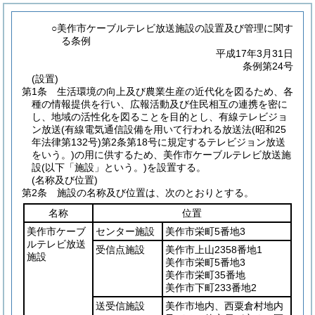
○美作市ケーブルテレビ放送施設の設置及び管理に関す
る条例
平成17年3月31日
条例第24号
(設置)
第1条
生活環境の向上及び農業生産の近代化を図るため、各
種の情報提供を行い、広報活動及び住民相互の連携を密に
し、地域の活性化を図ることを目的とし、有線テレビジョ
ン放送
(有線電気通信設備を用いて行われる放送法
(昭和25
年法律第132号)
第2条第18号に規定するテレビジョン放送
をいう。)
の用に供するため、美作市ケーブルテレビ放送施
設
(以下「施設」という。)
を設置する。
(名称及び位置)
第2条
施設の名称及び位置は、次のとおりとする。
名称
位置
美作市ケーブ
センター施設
美作市栄町5番地3
ルテレビ放送
受信点施設
美作市上山2358番地1
施設
美作市栄町5番地3
美作市栄町35番地
美作市下町233番地2
送受信施設
美作市地内、西粟倉村地内