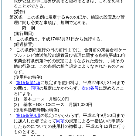
長が公益上特に必要があると認めるときは、これを免除す
ることができる。
(委任)
第20条
この条例に規定するもののほか、施設の設置及び管
理に関し必要な事項は、規則で定める。
附
則
(施行期日)
1
この条例は、平成17年3月31日から施行する。
(経過措置)
2
この条例の施行の日の前日までに、合併前の東粟倉村ケー
ブルテレビ放送施設の設置及び管理に関する条例
(平成13年
東粟倉村条例第2号)
の規定によりなされた処分、手続その
他の行為は、この条例の相当規定によりなされたものとみ
なす。
(使用料の特例)
3
第15条第1項
に規定する使用料は、平成27年3月31日まで
の間は、
同項
の規定にかかわらず、
次の各号
に定めるとこ
ろによる。
(1)
基本コース 月額610円
(2)
基本＋BS・CSコース 月額1,020円
(使用料徴収時期の特例)
4
第15条第4項
の規定にかかわらず、平成31年9月30日まで
に加入した者であって
同項
の規定による一括払いの申請を
したものについての使用料の徴収は、平成31年12月に行う
ものとする。