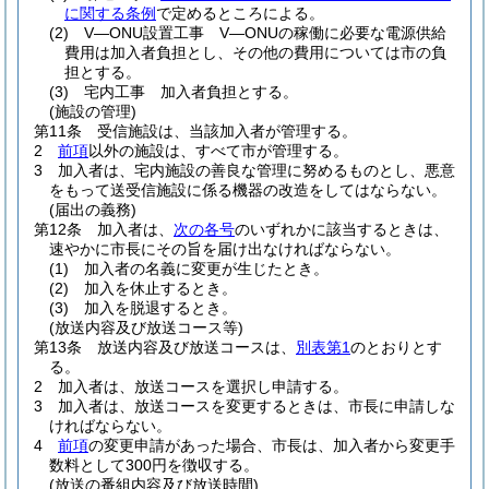
に関する条例
で定めるところによる。
(2)
V―ONU設置工事 V―ONUの稼働に必要な電源供給
費用は加入者負担とし、その他の費用については市の負
担とする。
(3)
宅内工事 加入者負担とする。
(施設の管理)
第11条
受信施設は、当該加入者が管理する。
2
前項
以外の施設は、すべて市が管理する。
3
加入者は、宅内施設の善良な管理に努めるものとし、悪意
をもって送受信施設に係る機器の改造をしてはならない。
(届出の義務)
第12条
加入者は、
次の各号
のいずれかに該当するときは、
速やかに市長にその旨を届け出なければならない。
(1)
加入者の名義に変更が生じたとき。
(2)
加入を休止するとき。
(3)
加入を脱退するとき。
(放送内容及び放送コース等)
第13条
放送内容及び放送コースは、
別表第1
のとおりとす
る。
2
加入者は、放送コースを選択し申請する。
3
加入者は、放送コースを変更するときは、市長に申請しな
ければならない。
4
前項
の変更申請があった場合、市長は、加入者から変更手
数料として300円を徴収する。
(放送の番組内容及び放送時間)