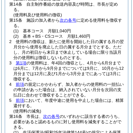
第14条
自主制作番組の放送内容及び時間は、市長が定め
る。
(使用料及び使用料の徴収)
第15条
施設の加入者から
次の各号
に定める使用料を徴収す
る。
(1)
基本コース 月額1,040円
(2)
基本＋BS・CSコース 月額1,460円
2
使用料の徴収は、新たに使用を開始した日の属する月の翌
月分から使用を廃止した日の属する月分までとする。
ただ
し、月の初日から末日まで休止している場合に限り当該月
分の使用料は徴収しないものとする。
3
第1項
の使用料は、年4回の徴収とし、4月から6月分まで
は6月に、7月から9月分までについては9月に、10月から12
月分までは12月に及び1月から3月分までにあっては3月に
徴収する。
4
前項
の規定にかかわらず、加入者からの使用料の一括払い
の申請があった場合は、納入されていない月分を次回の支
払日に合わせて徴収することができる。
5
前項
において、年度中途に使用を中止した場合には、精算
還付する。
(使用料の減免)
第16条
市長は、
次の各号
のいずれかに該当する者のうち、
必要があると認めるものに対し使用料を減免することがで
きる。
(1)
生活保護法
(昭和25年法律第144号)
の規定による保護