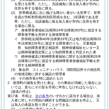
を受ける世帯。
ただし、当該減免に係る加入者が市内に
住所を有する場合に限る。
(2)
世帯構成員に次に掲げる障がい者がいる世帯で、世帯
全員が市町村民税
(特別区民税を含む。)
非課税である世
帯。
ただし、当該減免に係る加入者が市内に住所を有す
る場合に限る。
ア
身体障害者福祉法
(昭和24年法律第283号)
に規定する
障害者手帳を所持する身体障害者
イ
所得税法
(昭和40年法律第33号)
又は地方税法
(昭和25
年法律第226号)
に規定する障害者のうち、児童相談
所、知的障害者更正相談所、精神保健福祉センター又
は精神保健指定医により知的障害者と判定された者
ウ
精神保健及び精神障害者福祉に関する法律
(昭和25年
法律第123号)
に規定する精神障害者保健福祉手帳を所
持する精神障害者
(3)
集会所、コミュニティハウス、消防団詰所その他住民
の地域活動に供する施設の管理者
(4)
その他市長が特に認めたもの
2
使用料の減免を受けた者は、その事由が消滅した場合にお
いては、直ちにその旨を市長に申告しなければならない。
(放送の停止)
第17条
市長は、
次の各号
のいずれかに該当する場合は、加
入者に対しその理由の継続する間施設の放送を停止し、又
は加入の承認を取り消すことができる。