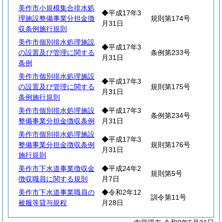
美作市小規模集合排水処
◆平成17年3
理施設整備事業分担金徴
規則第174号
月31日
収条例施行規則
美作市個別排水処理施設
◆平成17年3
の設置及び管理に関する
条例第233号
月31日
条例
美作市個別排水処理施設
◆平成17年3
の設置及び管理に関する
規則第175号
月31日
条例施行規則
美作市個別排水処理施設
◆平成17年3
条例第234号
整備事業分担金徴収条例
月31日
美作市個別排水処理施設
◆平成17年3
整備事業分担金徴収条例
規則第176号
月31日
施行規則
美作市下水道事業徴収金
◆平成24年2
規則第5号
徴収職員に関する規則
月7日
美作市下水道事業職員の
◆令和2年12
訓令第11号
被服等貸与規程
月28日