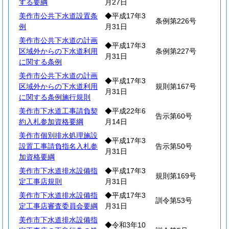
する要綱
月27日
美作市公共下水道設置条
◆平成17年3
条例第226号
例
月31日
美作市公共下水道の計画
◆平成17年3
区域外からの下水道利用
条例第227号
月31日
に関する条例
美作市公共下水道の計画
◆平成17年3
区域外からの下水道利用
規則第167号
月31日
に関する条例施行規則
美作市下水道工事請負契
◆平成22年6
告示第60号
約入札参加資格要綱
月14日
美作市個別排水処理施設
◆平成17年3
設置工事請負指名入札参
告示第50号
月31日
加資格要綱
美作市下水道排水設備指
◆平成17年3
規則第169号
定工事店規則
月31日
美作市下水道排水設備指
◆平成17年3
訓令第53号
定工事店審査委員会要綱
月31日
美作市下水道排水設備指
◆令和3年10