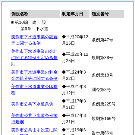
例規名称
制定年月日
種別番号
■ 第10編
建
設
第6章 下水道
美作市下水道事業の設置
◆平成20年12
条例第47号
等に関する条例
月25日
美作市下水道事業の会計
◆平成20年12
に関する特例を定める規
規則第38号
月25日
則
美作市下水道事業の剰余
◆平成24年3
条例第18号
金の処分等に関する条例
月22日
美作市下水道事業公印規
◆平成21年3
訓令第3号
程
月12日
◆平成17年3
美作市公共下水道条例
条例第225号
月31日
美作市公共下水道条例施
◆平成17年3
規則第166号
行規則
月31日
美作市公共ます設置に関
◆平成19年6
告示第66号