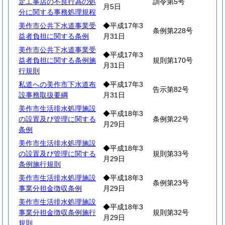
定工事店の不良行為の処
訓令第5号
月5日
分に関する事務処理規程
美作市公共下水道事業受
◆平成17年3
条例第228号
益者負担に関する条例
月31日
美作市公共下水道事業受
◆平成17年3
益者負担に関する条例施
規則第170号
月31日
行規則
私道への美作市下水道布
◆平成17年3
告示第82号
設事務取扱要綱
月31日
美作市生活排水処理施設
◆平成18年3
の設置及び管理に関する
条例第22号
月29日
条例
美作市生活排水処理施設
◆平成18年3
の設置及び管理に関する
規則第33号
月29日
条例施行規則
美作市生活排水処理施設
◆平成18年3
条例第23号
事業分担金徴収条例
月29日
美作市生活排水処理施設
◆平成18年3
事業分担金徴収条例施行
規則第32号
月29日
規則