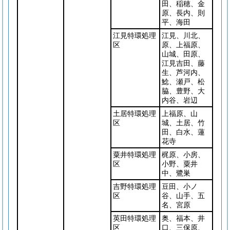
田、稲穂、金
原、長内、則
平、海田
江見特環処理
江見、川北、
区
原、上福原、
山城、田原、
江見吉田、藤
生、芦河内、
鯰、瀬戸、松
脇、豊野、大
内谷、岩辺
土居特環処理
上福原、山
区
城、土居、竹
田、白水、蓮
花寺
粟井特環処理
梶原、小房、
区
小野、粟井
中、鷺巣
吉野特環処理
豆田、小ノ
区
谷、山手、五
名、宮原
英田特環処理
奥、福本、井
区
口、三保原、