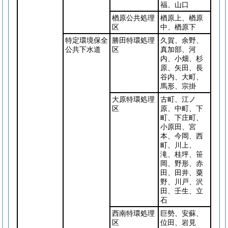
福、山口
楢原公共処理
楢原上、楢原
区
中、楢原下
特定環境保全
勝田特環処理
久賀、余野、
公共下水道
区
真加部、河
内、小畑、杉
原、矢田、長
谷内、大町、
馬形、宗掛
大原特環処理
古町、江ノ
区
原、中町、下
町、下庄町、
小原田、宮
本、今岡、西
町、川上、
滝、桂坪、笹
岡、野形、赤
田、田井、粟
野、川戸、沢
田、壬生、立
石
西南特環処理
巨勢、安蘇、
区
位田、岩見