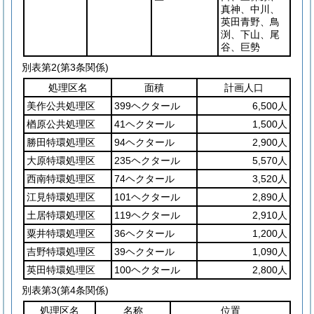
真神、中川、
英田青野、鳥
渕、下山、尾
谷、巨勢
別表第2
(第3条関係)
処理区名
面積
計画人口
美作公共処理区
399ヘクタール
6,500人
楢原公共処理区
41ヘクタール
1,500人
勝田特環処理区
94ヘクタール
2,900人
大原特環処理区
235ヘクタール
5,570人
西南特環処理区
74ヘクタール
3,520人
江見特環処理区
101ヘクタール
2,890人
土居特環処理区
119ヘクタール
2,910人
粟井特環処理区
36ヘクタール
1,200人
吉野特環処理区
39ヘクタール
1,090人
英田特環処理区
100ヘクタール
2,800人
別表第3
(第4条関係)
処理区名
名称
位置