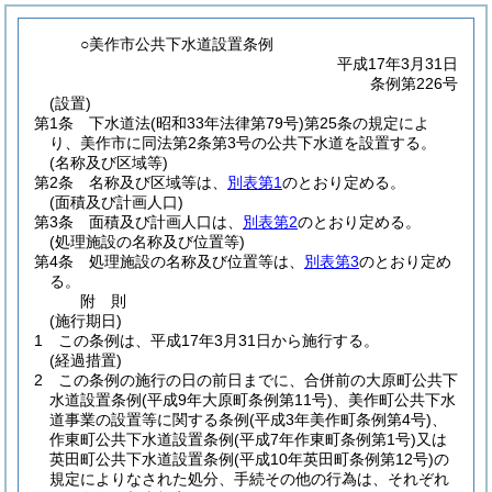
○美作市公共下水道設置条例
平成17年3月31日
条例第226号
(設置)
第1条
下水道法
(昭和33年法律第79号)
第25条の規定によ
り、美作市に同法第2条第3号の公共下水道を設置する。
(名称及び区域等)
第2条
名称及び区域等は、
別表第1
のとおり定める。
(面積及び計画人口)
第3条
面積及び計画人口は、
別表第2
のとおり定める。
(処理施設の名称及び位置等)
第4条
処理施設の名称及び位置等は、
別表第3
のとおり定め
る。
附
則
(施行期日)
1
この条例は、平成17年3月31日から施行する。
(経過措置)
2
この条例の施行の日の前日までに、合併前の大原町公共下
水道設置条例
(平成9年大原町条例第11号)
、美作町公共下水
道事業の設置等に関する条例
(平成3年美作町条例第4号)
、
作東町公共下水道設置条例
(平成7年作東町条例第1号)
又は
英田町公共下水道設置条例
(平成10年英田町条例第12号)
の
規定によりなされた処分、手続その他の行為は、それぞれ