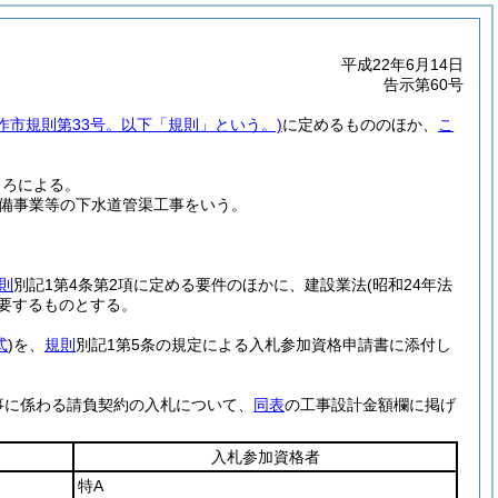
平成22年6月14日
告示第60号
美作市規則第33号。以下「規則」という。)
に定めるもののほか、
こ
ころによる。
備事業等の下水道管渠工事をいう。
則
別記1第4条第2項に定める要件のほかに、建設業法
(昭和24年法
要するものとする。
式
)
を、
規則
別記1第5条の規定による入札参加資格申請書に添付し
事に係わる請負契約の入札について、
同表
の工事設計金額欄に掲げ
入札参加資格者
特A