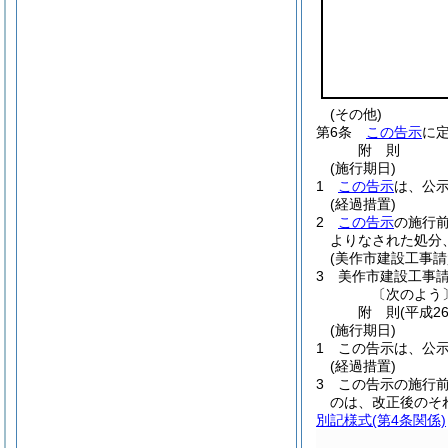
(その他)
第6条
この告示
に
附
則
(施行期日)
1
この告示
は、公
(経過措置)
2
この告示
の施行
よりなされた処分
(美作市建設工事
3
美作市建設工事
〔次のよう
附
則
(平成2
(施行期日)
1
この告示は、公
(経過措置)
3
この告示の施行
のは、改正後のそ
別記様式
(第4条関係)