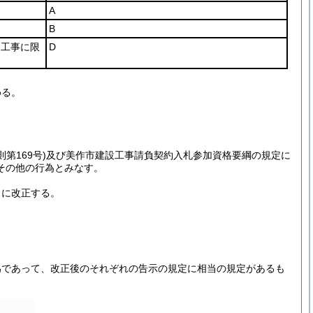
A
B
る工事に限
D
める。
第169号)
及び美作市建設工事請負契約入札参加資格要綱の規定に
その他の行為とみなす。
うに改正する。
為であって、改正後のそれぞれの告示の規定に相当の規定があるも