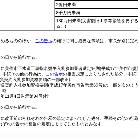
2億円未満
8千万円未満
130万円未満
(災害復旧工事等緊急を要す
る。)
定めるもののほか、
この告示
の施行に関し必要な事項は、市長が別に定
示の日から施行する。
前に美作市下水道工事指名競争入札参加業者選定細則
(平成17年美作市規則
、手続その他の行為は、
この告示
の相当規定によりなされた処分、手続
請負契約入札参加資格要綱の一部改正)
請負契約入札参加資格要綱
(平成17年美作市告示第69号)
の一部を次のよ
〕略
6年11月4日
告示第94号)
抄
示の日から施行する。
前に改正前のそれぞれの告示の規定によってした処分、手続その他の行
れぞれの告示の相当の規定によってしたものとみなす。