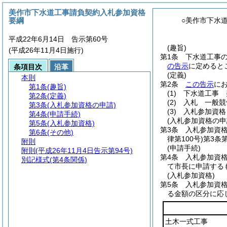
美作市下水道工事請負契約入札参加資格
要綱
○美作市下水
平成22年6月14日 告示第60号
(趣旨)
(平成26年11月4日施行)
第1条
下水道工事
の告示
に定めると
条項目次
沿革
(定義)
本則
第2条
この告示
に
第1条
(趣旨)
(1)
下水道工事 
第2条
(定義)
(2)
入札 一般競
第3条
(入札参加資格の申請)
(3)
入札参加資格
第4条
(申請手続)
(入札参加資格の申
第5条
(入札参加資格)
第3条
入札参加資
第6条
(その他)
律第100号)
第3条
附則
(申請手続)
附則
(平成26年11月4日告示第94号)
第4条
入札参加資
別記様式
(第4条関係)
て市長に申請する
(入札参加資格)
第5条
入札参加資
る金額の区分に応
土木一式工事