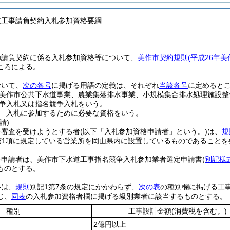
道工事請負契約入札参加資格要綱
の請負契約に係る入札参加資格等について、
美作市契約規則
(平成26年
ころによる。
おいて、
次の各号
に掲げる用語の定義は、それぞれ
当該各号
に定めると
美作市公共下水道事業、農業集落排水事業、小規模集合排水処理施設整
争入札又は指名競争入札をいう。
 入札に参加するために必要な資格をいう。
請)
格審査を受けようとする者
(以下「入札参加資格申請者」という。)
は、
規
第1項に規定している営業所を岡山県内に設置しているものであることを
格申請者は、美作市下水道工事指名競争入札参加業者選定申請書
(
別記様
ものとする。
格は、
規則
別記1第7条の規定にかかわらず、
次の表
の種別欄に掲げる工
じ、
同表
の入札参加資格者欄に掲げる級別業者に該当するものとする。
種別
工事設計金額
(消費税を含む。)
2億円以上