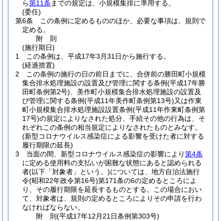
ら
第11条
までの規定は、小規模集排に準用する。
(委任)
第6条
この条例に定めるもののほか、必要な事項は、規則で
定める。
附
則
(施行期日)
1
この条例は、平成17年3月31日から施行する。
(経過措置)
2
この条例の施行の日の前日までに、合併前の勝田町小規模
集合排水処理施設の設置及び管理に関する条例
(平成17年勝
田町条例第2号)
、美作町小規模集合排水処理施設の設置及
び管理に関する条例
(平成11年美作町条例第13号)
又は作東
町小規模集合排水処理施設設置条例
(平成11年作東町条例第
17号)
の規定によりなされた処分、手続その他の行為は、そ
れぞれこの条例の相当規定によりなされたものとみなす。
(新型コロナウイルス感染症による影響を受けた者に対する
履行期限の延長)
3
当面の間、新型コロナウイルス感染症の影響により
第4条
に定める使用料の支払いが困難な状態にあると認められる
者
(以下「対象者」という。)
については、地方自治法施行
令
(昭和22年政令第16号)
第171条の6の定めるところによ
り、その履行期限を延長するものとする。
この場合におい
て、対象者は、規則の定めるところによりその申請を行わ
なければならない。
附
則
(平成17年12月21日
条例第303号)