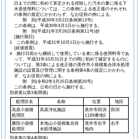
日までの間に初めて算定される排除した汚水の量に係る下
水道使用料については、この条例による改正後のそれぞれ
の条例の規定にかかわらず、なお従前の例による。
附
則
(平成30年3月2日
条例第13号)
この条例は、平成30年4月1日から施行する。
附
則
(平成31年3月26日
条例第11号)
抄
(施行期日)
1
この条例は、平成31年10月1日から施行する。
(経過措置)
4
施行日前から継続して使用している者に係る使用料等であ
って、平成31年10月31日までの間に初めて確定するものに
ついては、第3条による改正後の美作市小規模集合排水処理
施設の設置及び管理に関する条例第4条の規定にかかわら
ず、なお従前の例による。
附
則
(令和2年3月25日
条例第20号)
この条例は、公布の日から施行する。
別表第1
(第3条関係)
処理区名
名称
位置
地区
高原小規模
高原浄化施設
美作市田渕
田渕
処理区
1189番地5
勝田小規模
木地山小規模集合排
美作市右手
右手
処理区
水処理施設
地内
別表第2
(第4条関係)