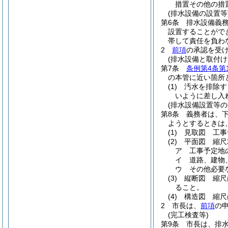
措置その他の措
(排水設備の設置等
第6条
排水設備義
設置することがで
帯して責任を負わ
2
前項
の承認を受
(排水設備と取付け
第7条
条例第4条第
の本管に近い箇所
(1)
汚水を排除す
いように差し入
(排水設備設置等の
第8条
義務者は、
ようとするときは
(1)
見取図 工事
(2)
平面図 縮尺
ア
工事予定地
イ
道路、建物
ウ
その他必要
(3)
縦断図 縮尺
ること。
(4)
構造図 縮尺
2
市長は、
前項
の
(完工検査等)
第9条
市長は、排