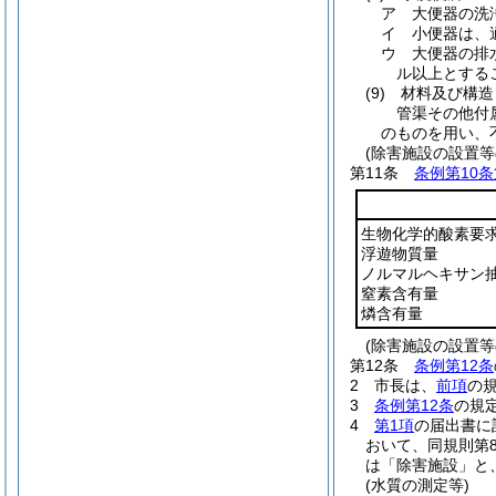
ア
大便器の洗
イ
小便器は、
ウ
大便器の排
ル以上とする
(9)
材料及び構造
管渠その他付
のものを用い、
(除害施設の設置等
第11条
条例第10条
生物化学的酸素要
浮遊物質量
ノルマルヘキサン
窒素含有量
燐含有量
(除害施設の設置等
第12条
条例第12条
2
市長は、
前項
の
3
条例第12条
の規
4
第1項
の届出書に
おいて、同規則第
は「除害施設」と
(水質の測定等)