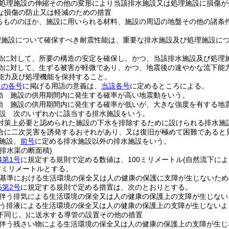
処理施設の伸縮その他の変形により当該排水施設又は処理施設に損傷が
な損傷の防止又は軽減のための措置
るもののほか、施設に用いられる材料、施設の周辺の地盤その他の諸条
理施設について確保すべき耐震性能は、重要な排水施設及び処理施設に
動に対して、所要の構造の安定を確保し、かつ、当該排水施設及び処理
動に対して、生ずる被害が軽微であり、かつ、地震後の速やかな流下能
能力及び処理機能を保持すること。
次の各号
に掲げる用語の意義は、
当該各号
に定めるところによる。
動 施設の供用期間内に発生する確率が高い地震動をいう。
動 施設の供用期間内に発生する確率が低いが、大きな強度を有する地
設 次のいずれかに該当する排水施設をいう。
対策上必要と認められた施設の下水を排除するために設けられる排水施
合に二次災害を誘発するおそれがあり、又は復旧が極めて困難であると
施設、
前号
に定める排水施設以外の排水施設をいう。
排水渠の断面積)
4第1号
に規定する規則で定める数値は、100ミリメートル
(自然流下に
平方ミリメートルとする。
の基準における生活環境の保全又は人の健康の保護に支障が生じないため
5第2号
に規定する規則で定める措置は、次のとおりとする。
伴う排気による生活環境の保全又は人の健康の保護上の支障が生じない
う排液による生活環境の保全又は人の健康の保護上の支障が生じないよ
下同じ。)
に送水する導管の設置その他の措置
伴う残さい物による生活環境の保全又は人の健康の保護上の支障が生じ