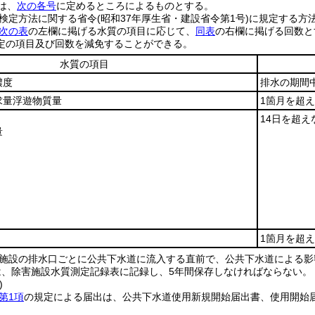
は、
次の各号
に定めるところによるものとする。
検定方法に関する省令
(昭和37年厚生省・建設省令第1号)
に規定する方
次の表
の左欄に掲げる水質の項目に応じて、
同表
の右欄に掲げる回数と
定の項目及び回数を減免することができる。
水質の項目
濃度
排水の期間中
求量浮遊物質量
1箇月を超
14日を超
量
1箇月を超
施設の排水口ごとに公共下水道に流入する直前で、公共下水道による影
は、除害施設水質測定記録表に記録し、5年間保存しなければならない。
)
第1項
の規定による届出は、公共下水道使用新規開始届出書、使用開始