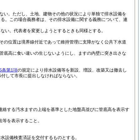
ない。
ただし、土地、建物その他の状況により単独で排水設備を
きる。
この場合義務者は、その排水設備に関する義務について、連
らない。
代表者を変更しようとするときも同様とする。
その位置は境界線付近であって維持管理に支障がなく公共下水道
管底高に食い違いの生じないようにし、ますの内壁に突き出さな
5条第1項
の規定により排水設備等を新設、増設、改築又は撤去し
添付して市長に提出しなければならない。
び連絡する汚水ますの上端を基準とした地盤高並びに管底高を表示す
法等を表示すること。
排水設備検査済証を交付するものとする。