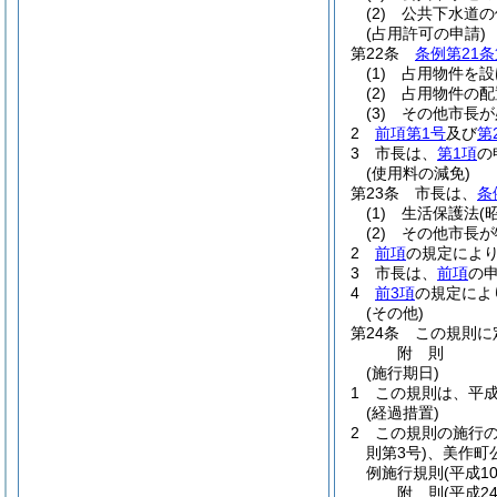
(2)
公共下水道の
(占用許可の申請)
第22条
条例第21条
(1)
占用物件を設
(2)
占用物件の配
(3)
その他市長が
2
前項第1号
及び
第
3
市長は、
第1項
の
(使用料の減免)
第23条
市長は、
条
(1)
生活保護法
(
(2)
その他市長が
2
前項
の規定によ
3
市長は、
前項
の
4
前3項
の規定によ
(その他)
第24条
この規則に
附
則
(施行期日)
1
この規則は、平成
(経過措置)
2
この規則の施行
則第3号)
、美作町
例施行規則
(平成1
附
則
(平成2