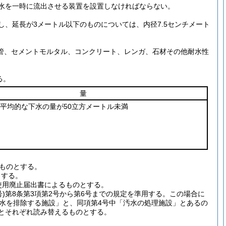
の水を一時に流出させる装置を設置しなければならない。
し、延長が3メートル以下のものについては、内径7.5センチメート
管、セメントモルタル、コンクリート、レンガ、石材その他耐水性
る。
量
の平均的な下水の量が50立方メートル未満
ものとする。
とする。
使用廃止届出書によるものとする。
)
第8条第3項第2号から第6号までの規定を準用する。
この場合に
汚水を排除する施設」と、同項第4号中「汚水の処理施設」とあるの
とそれぞれ読み替えるものとする。