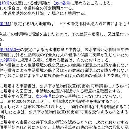
10号
の規定による使用期は、
次の各号
に定めるところによる。
した場合は、水道料金の算定期間とする。
、水道水以外の水を排除した場合にも準用する。
第2項
に規定する納入通知書は、上下水道使用料金納入通知書によるも
入後その使用料に増減を生じたときは、その差額を追徴し、又は還付す
る。
)
第2項第3号
の規定による汚水排除量の申告は、製氷業等汚水排除量申告
持管理における生活環境の保全又は人の健康の保護に支障が生じないため
の2第6号
に規定する規則で定める措置は、次のとおりとする。
伴う排気による生活環境の保全又は人の健康の保護上の支障が生じない
伴う排液による生活環境の保全又は人の健康の保護上の支障が生じない
伴う残さい物による生活環境の保全又は人の健康の保護0上の支障が生
に規定する申請書は、公共下水道物件設置
(変更)
許可申請書によるもの
に規定する図面は、申請地の位置が確認できる程度の見取図とする。
に規定する図面は、
次の各号
に定める基準によらなければならない。
は、縮尺300分の1以上とし、申請地及び申請物件を明記すること。
明示した図面は縮尺20分の1以上とし、物件の詳細な寸法を明記するこ
許可したときは、公共下水道物件設置
(変更)
許可書を交付するものとする
等)
に規定する市長が公共下水道の新設を認めるときは、次のとおりとする
供用開始された後において、土地の分筆その他の事情に土地の形状が変