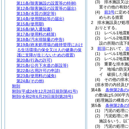
(3)
排水施設又は
第11条
(除害施設の設置等の特例)
置その他の有効
第12条
(除害施設の設置等の届出)
(4)
前3号
に定め
第13条
(水質の測定等)
められる措置
第14条
(使用開始等の届出)
2
排水施設及び処
第15条
(使用期)
おりとする。
第16条
(納入通知書)
(1)
レベル1地震
第17条
(使用料の精算)
(2)
レベル2地震
第18条
(汚水排除量の申告)
設の所期の流下
第19条
(終末処理場の維持管理におけ
3
前項
において、
る生活環境の保全又は人の健康の保
(1)
レベル1地震
護に支障が生じないための措置)
(2)
レベル2地震
第20条
(行為の許可)
(3)
重要な排水施
第21条
(公共下水道の新設等)
ア
地域の防災
第22条
(占用許可の申請)
イ
破損した場
第23条
(使用料の減免)
(4)
その他の排水
第24条
(その他)
(排水管の内径及び
附則
第4条
条例第2条の
附則
(平成24年12月28日規則第41号)
の数値は5,000
附則
(令和2年6月29日規則第28号)
(処理施設の構造
第5条
条例第2条の
(1)
汚泥の処理に
(2)
汚泥処理に伴
施設をいう。以
(3)
汚泥の処理に