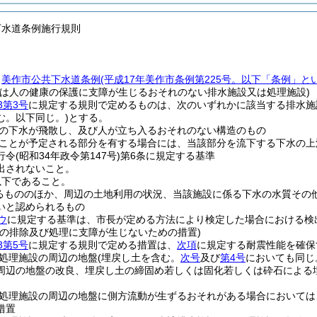
下水道条例施行規則
、
美作市公共下水道条例
(平成17年美作市条例第225号。以下「条例」と
又は人の健康の保護に支障が生じるおそれのない排水施設又は処理施設)
3第3号
に規定する規則で定めるものは、次のいずれかに該当する排水施
む。以下同じ。)
とする。
の下水が飛散し、及び人が立ち入るおそれのない構造のもの
ことが予定される部分を有する場合には、当該部分を流下する下水の上
行令
(昭和34年政令第147号)
第6条に規定する基準
出されないこと。
以下であること。
るもののほか、周辺の土地利用の状況、当該施設に係る下水の水質その
いと認められるもの
ウ
に規定する基準は、市長が定める方法により検定した場合における検
水の排除及び処理に支障が生じないための措置)
3第5号
に規定する規則で定める措置は、
次項
に規定する耐震性能を確保
処理施設の周辺の地盤
(埋戻し土を含む。
次号
及び
第4号
においても同じ
周辺の地盤の改良、埋戻し土の締固め若しくは固化若しくは砕石による
処理施設の周辺の地盤に側方流動が生ずるおそれがある場合においては
措置