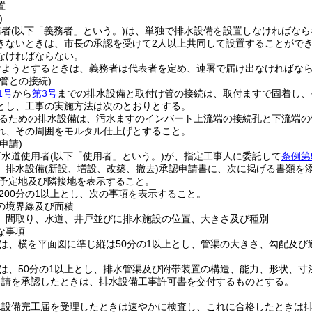
置
)
務者
(以下「義務者」という。)
は、単独で排水設備を設置しなければなら
きないときは、市長の承認を受けて2人以上共同して設置することがで
なければならない。
けようとするときは、義務者は代表者を定め、連署で届け出なければな
管との接続)
1号
から
第3号
までの排水設備と取付け管の接続は、取付ますで固着し、
とし、工事の実施方法は次のとおりとする。
るための排水設備は、汚水ますのインバート上流端の接続孔と下流端の
れ、その周囲をモルタル仕上げとすること。
申請)
下水道使用者
(以下「使用者」という。)
が、指定工事人に委託して
条例第
、排水設備
(新設、増設、改築、撤去)
承認申請書に、次に掲げる書類を
予定地及び隣接地を表示すること。
200分の1以上とし、次の事項を表示すること。
の境界線及び面積
、間取り、水道、井戸並びに排水施設の位置、大きさ及び種別
な事項
は、横を平面図に準じ縦は50分の1以上とし、管渠の大きさ、勾配及
は、50分の1以上とし、排水管渠及び附帯装置の構造、能力、形状、寸
申請を承認したときは、排水設備工事許可書を交付するものとする。
水設備完工届を受理したときは速やかに検査し、これに合格したときは