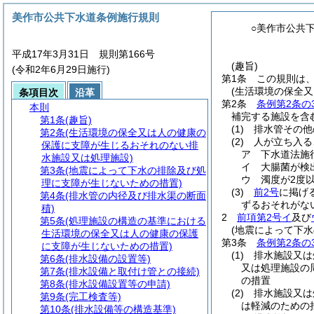
美作市公共下水道条例施行規則
○美作市公共
平成17年3月31日 規則第166号
(趣旨)
(令和2年6月29日施行)
第1条
この規則は
(生活環境の保全
条項目次
沿革
第2条
条例第2条の
本則
補完する施設を含
第1条
(趣旨)
(1)
排水管その他
第2条
(生活環境の保全又は人の健康の
(2)
人が立ち入る
保護に支障が生じるおそれのない排
ア
下水道法施
水施設又は処理施設)
イ
大腸菌が検
第3条
(地震によって下水の排除及び処
ウ
濁度が2度
理に支障が生じないための措置)
(3)
前2号
に掲げ
第4条
(排水管の内径及び排水渠の断面
ずるおそれがな
積)
2
前項第2号イ
及び
第5条
(処理施設の構造の基準における
(地震によって下
生活環境の保全又は人の健康の保護
第3条
条例第2条の
に支障が生じないための措置)
(1)
排水施設又は
第6条
(排水設備の設置等)
又は処理施設の
第7条
(排水設備と取付け管との接続)
の措置
第8条
(排水設備設置等の申請)
(2)
排水施設又は
第9条
(完工検査等)
は軽減のための
第10条
(排水設備等の構造基準)