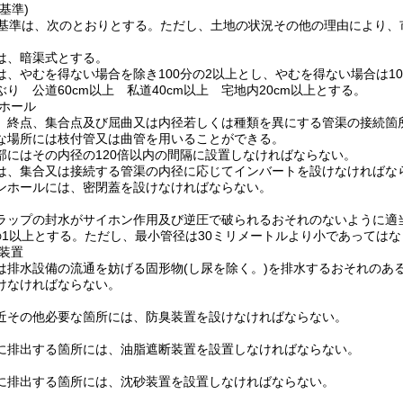
基準)
基準は、次のとおりとする。
ただし、土地の状況その他の理由により、
は、暗渠式とする。
は、やむを得ない場合を除き100分の2以上とし、やむを得ない場合は10
り 公道60cm以上 私道40cm以上 宅地内20cm以上とする。
ホール
、終点、集合点及び屈曲又は内径若しくは種類を異にする管渠の接続箇
な場所には枝付管又は曲管を用いることができる。
部にはその内径の120倍以内の間隔に設置しなければならない。
は、集合又は接続する管渠の内径に応じてインバートを設けなければな
ンホールには、密閉蓋を設けなければならない。
ラップの封水がサイホン作用及び逆圧で破られるおそれのないように適
の1以上とする。ただし、最小管径は30ミリメートルより小であっては
装置
は排水設備の流通を妨げる固形物
(し尿を除く。)
を排水するおそれのあ
けなければならない。
近その他必要な箇所には、防臭装置を設けなければならない。
に排出する箇所には、油脂遮断装置を設置しなければならない。
に排出する箇所には、沈砂装置を設置しなければならない。