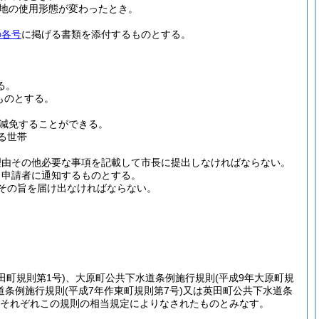
地の使用形態が変わったとき。
の各号
に掲げる書類を添付するものとする。
る。
ものとする。
減免することができる。
る世帯
理由その他必要な事項を記載して市長に提出しなければならない。
り申請者に通知するものとする。
その旨を届け出なければならない。
田町規則第1号)
、大原町公共下水道条例施行規則
(平成9年大原町規
道条例施行規則
(平成7年作東町規則第7号)
又は英田町公共下水道条
それぞれこの規則の相当規定によりなされたものとみなす。