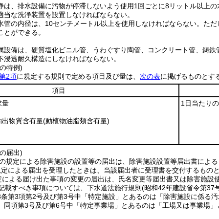
浄は、排水設備に汚物が停滞しないよう使用1回ごとに8リットル以上
適当な洗浄装置を設置しなければならない。
水管の内径は、10センチメートル以上を使用しなければならない。
ただ
ことができる。
属設備は、硬質塩化ビニル管、うわぐすり陶管、コンクリート管、鋳鉄
不浸透耐久構造にしなければならない。
の特例)
第2項
に規定する規則で定める項目及び量は、
次の表
に掲げるものとす
項目
求量
1日当たり
抽出物質含有量
(動植物油脂類含有量)
の届出)
の規定による除害施設の設置等の届出は、除害施設設置等届出書による
規定による届出を受理したときは、当該届出者に受理書を交付するもの
定による届け出た事項の変更の届出は、氏名変更等届出書又は除害施設
記載すべき事項については、下水道法施行規則
(昭和42年建設省令第37号
8条第3項第2号及び第3号中「特定施設」とあるのは「除害施設に係る
、同項第3号及び第6号中「特定事業場」とあるのは「工場又は事業場」