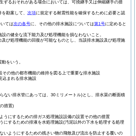
生ずるおそれがある場合においては、可撓継手又は伸縮継手の措
件を勘案して、
次項
に規定する耐震性能を確保するために必要と認
ついては
次の各号
に、その他の排水施設については
第1号
に定めると
施設の健全な流下能力及び処理機能を損なわないこと。
力及び処理機能の回復が可能なものとし、当該排水施設及び処理施
震動をいう。
設その他の都市機能の維持を図る上で重要な排水施設
見込まれる排水施設
よらない排水管にあっては、30ミリメートル)
とし、排水渠の断面積
の措置)
ようにするための排ガス処理施設設備の設置その他の措置
うにするための排液を水処理施設
(汚泥以外の下水を処理する処理
ないようにするための残さい物の飛散及び流出を防止する覆いの