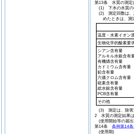
第13条
水質の測定
(1)
下水の水質の
(2)
測定回数は、
めたときは、測
温度・水素イオン
生物化学的酸素要
シアン含有量
アルキル水銀含有
有機燐含有量
カドミウム含有量
鉛含有量
六価クロム含有量
砒素含有量
総水銀含有量
PCB含有量
その他
(3)
測定は、除害
2
水質の測定結果
(使用開始等の届出
第14条
条例第14条
(使用期)