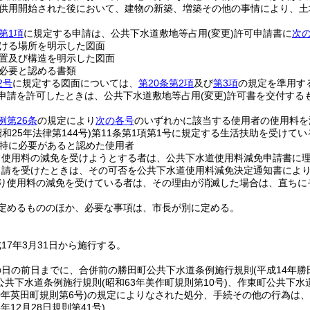
供用開始された後において、建物の新築、増築その他の事情により、土
第1項
に規定する申請は、公共下水道敷地等占用
(変更)
許可申請書に
次
ける場所を明示した図面
置及び構造を明示した図面
必要と認める書類
2号
に規定する図面については、
第20条第2項
及び
第3項
の規定を準用す
申請を許可したときは、公共下水道敷地等占用
(変更)
許可書を交付する
例第26条
の規定により
次の各号
のいずれかに該当する使用者の使用料を
昭和25年法律第144号)
第11条第1項第1号に規定する生活扶助を受けてい
特に必要があると認めた使用者
り使用料の減免を受けようとする者は、公共下水道使用料減免申請書に
申請を受けたときは、その可否を公共下水道使用料減免決定通知書によ
り使用料の減免を受けている者は、その理由が消滅した場合は、直ちに
定めるもののほか、必要な事項は、市長が別に定める。
17年3月31日から施行する。
の日の前日までに、合併前の勝田町公共下水道条例施行規則
(平成14年勝
公共下水道条例施行規則
(昭和63年美作町規則第10号)
、作東町公共下水
0年英田町規則第6号)
の規定によりなされた処分、手続その他の行為は、
4年12月28日
規則第41号)