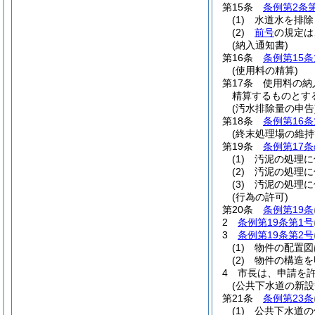
第15条
条例第2条第
(1)
水道水を排除
(2)
前号
の規定は
(納入通知書)
第16条
条例第15条
(使用料の精算)
第17条
使用料の納
精算するものとす
(汚水排除量の申告
第18条
条例第16条
(終末処理場の維
第19条
条例第17条
(1)
汚泥の処理に
(2)
汚泥の処理に
(3)
汚泥の処理に
(行為の許可)
第20条
条例第19条
2
条例第19条第1号
3
条例第19条第2号
(1)
物件の配置図
(2)
物件の構造を
4
市長は、申請を
(公共下水道の新設
第21条
条例第23条
(1)
公共下水道の