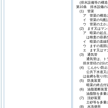
(排水設備等の構造
第10条
排水設備の
(1)
管渠
ア
管渠の構造
イ
管渠の勾配
ウ
管渠の土かぶ
(2)
ます又はマン
ア
暗渠の起点
は検査の容易
イ
暗渠の直線
ウ
ますの底部
エ
ます又はマ
(3)
通気管
通気管は、ト
排水管径の2分
(4)
じんかい防止
公共下水道又
は金網を取り付
(5)
防臭装置
暗渠の終点付
(6)
油脂遮断装置
油脂類を多量
(7)
沈砂装置
土砂等を多量
(8)
水洗便所