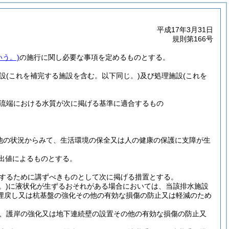
平成17年3月31日
規則第166号
いう。)
の施行に関し必要な事項を定めるものとする。
設
(これを補完する施設を含む。以下同じ。)
及び処理施設
(これを
流端における水質が次に掲げる基準に適合するもの
他の状況からみて、生活環境の保全又は人の健康の保護に支障が生
出値によるものとする。
するために講ずべきものとして次に掲げる措置とする。
。)
に液状化が生ずるおそれがある場合においては、当該排水施設
埋戻し又は杭基盤の強化その他の有効な損傷の防止又は軽減のため
、護岸の強化又は地下連続壁の設置その他の有効な損傷の防止又