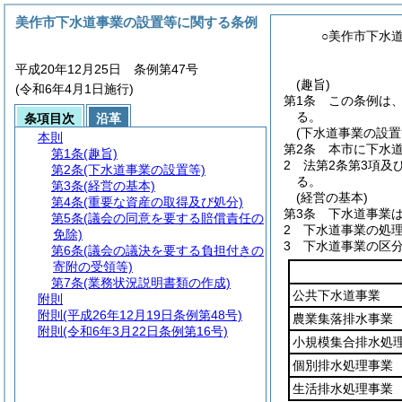
美作市下水道事業の設置等に関する条例
○美作市下水
平成20年12月25日 条例第47号
(趣旨)
(令和6年4月1日施行)
第1条
この条例は
る。
条項目次
沿革
(下水道事業の設置
本則
第2条
本市に下水
第1条
(趣旨)
2
法第2条第3項及
第2条
(下水道事業の設置等)
る。
第3条
(経営の基本)
(経営の基本)
第4条
(重要な資産の取得及び処分)
第3条
下水道事業
第5条
(議会の同意を要する賠償責任の
2
下水道事業の処
免除)
3
下水道事業の区
第6条
(議会の議決を要する負担付きの
寄附の受領等)
第7条
(業務状況説明書類の作成)
公共下水道事業
附則
附則
(平成26年12月19日条例第48号)
農業集落排水事業
附則
(令和6年3月22日条例第16号)
小規模集合排水処
個別排水処理事業
生活排水処理事業