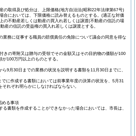
資産の取得及び処分は、上限価格
(地方自治法
(昭和22年法律第67号)
る場合においては、下限価格に読み替えるものとする。
(適正な対価
円以上の不動産若しくは動産の買入れ若しくは譲渡
(不動産の信託の場
不動産の信託の受益権の買入れ若しくは譲渡とする。
事業の業務に従事する職員の賠償責任の免除について議会の同意を得な
付きの寄附又は贈与の受領でその金額又はその目的物の価額が100
が100万円以上のものとする。
から9月30日までの業務の状況を説明する書類を11月30日までに、
。
までに作成する書類においては前事業年度の決算の状況を、5月31
をそれぞれ明らかにしなければならない。
認める事項
する書類を作成することができなかった場合においては、市長は、