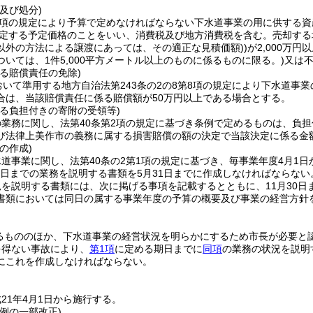
及び処分)
2項の規定により予算で定めなければならない下水道事業の用に供する
に規定する予定価格のことをいい、消費税及び地方消費税を含む。売却す
以外の方法による譲渡にあっては、その適正な見積価額)
)
が2,000万
いては、1件5,000平方メートル以上のものに係るものに限る。)
又は
る賠償責任の免除)
おいて準用する地方自治法第243条の2の8第8項の規定により下水道
合は、当該賠償責任に係る賠償額が50万円以上である場合とする。
する負担付きの寄附の受領等)
業務に関し、法第40条第2項の規定に基づき条例で定めるものは、負担
び法律上美作市の義務に属する損害賠償の額の決定で当該決定に係る金額
の作成)
道事業に関し、法第40条の2第1項の規定に基づき、毎事業年度4月1日
31日までの業務を説明する書類を5月31日までに作成しなければならない
を説明する書類には、次に掲げる事項を記載するとともに、11月30日
書類においては同日の属する事業年度の予算の概要及び事業の経営方針
るもののほか、下水道事業の経営状況を明らかにするため市長が必要と
を得ない事故により、
第1項
に定める期日までに
同項
の業務の状況を説明
にこれを作成しなければならない。
21年4月1日から施行する。
例の一部改正)