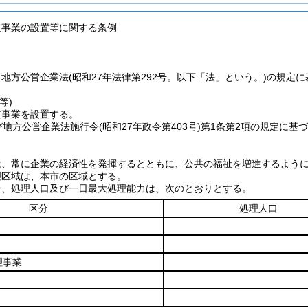
道事業の設置等に関する条例
、地方公営企業法
(昭和27年法律第292号。以下「法」という。)
の規定に
等)
道事業を設置する。
び地方公営企業法施行令
(昭和27年政令第403号)
第1条第2項の規定に基
は、常に企業の経済性を発揮するとともに、公共の福祉を増進するよう
理区域は、本市の区域とする。
分、処理人口及び一日最大処理能力は、次のとおりとする。
区分
処理人口
理事業