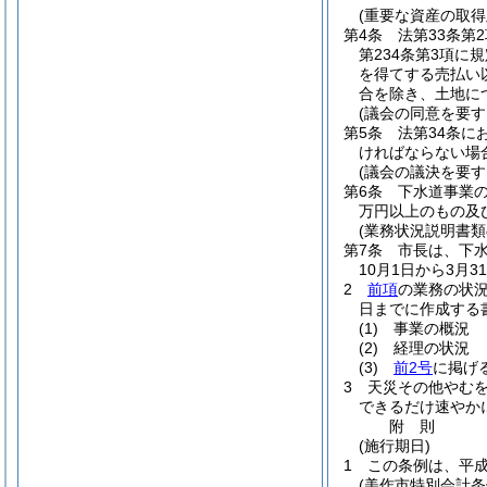
(重要な資産の取得
第4条
法第33条第
第234条第3項
を得てする売払い
合を除き、土地につ
(議会の同意を要す
第5条
法第34条に
ければならない場
(議会の議決を要
第6条
下水道事業の
万円以上のもの及
(業務状況説明書類
第7条
市長は、下水
10月1日から3月
2
前項
の業務の状況
日までに作成する
(1)
事業の概況
(2)
経理の状況
(3)
前2号
に掲げ
3
天災その他やむ
できるだけ速やか
附
則
(施行期日)
1
この条例は、平成
(美作市特別会計条