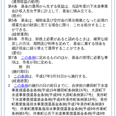
(運用収益の処理)
第4条
基金の運用から生ずる収益は、当該年度の下水道事業
会計収入支出予算に計上して、基金に積み立てる。
(処分)
第5条
基金は、補助金及び交付金の算出根拠となった起債の
償還元金の財源に充てる場合に限り、これを処分すること
ができる。
(繰替運用)
第6条
市長は、財政上必要があると認めるときは、確実な繰
戻しの方法、期間及び利率を定めて、基金に属する現金を
歳計現金に繰り替えて運用することができる。
(委任)
第7条
この条例
に定めるもののほか、基金の管理に必要な事
項は、市長が別に定める。
附
則
(施行期日)
1
この条例
は、平成17年3月31日から施行する。
(経過措置)
2
この条例
の施行の日の前日までに、合併前の勝田町下水道
事業償還基金条例
(平成15年勝田町条例第15号)
、大原町下
水道事業償還基金条例
(平成9年大原町条例第17号)
、美作町
下水道事業償還基金条例
(平成4年美作町条例第18号)
、美作
町農業集落排水事業償還基金条例
(平成7年美作町条例第9
号)
、作東町農業集落排水事業償還基金条例
(平成9年作東町
条例第5号)
、作東町公共下水道事業償還基金条例
(平成9年