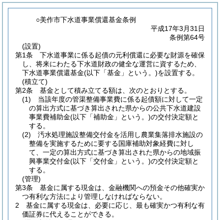
○美作市下水道事業償還基金条例
平成17年3月31日
条例第64号
(設置)
第1条
下水道事業に係る起債の元利償還に必要な財源を確保
し、将来にわたる下水道財政の健全な運営に資するため、
下水道事業償還基金
(以下「基金」という。)
を設置する。
(積立て)
第2条
基金として積み立てる額は、次のとおりとする。
(1)
当該年度の管渠整備事業費に係る起債額に対して一定
の算出方式に基づき算出された県からの公共下水道建設
事業費補助金
(以下「補助金」という。)
の交付決定額と
する。
(2)
汚水処理施設整備交付金を活用し農業集落排水施設の
整備を実施するために要する国庫補助対象経費に対し
て、一定の算出方式に基づき算出された県からの地域振
興事業交付金
(以下「交付金」という。)
の交付決定額と
する。
(管理)
第3条
基金に属する現金は、金融機関への預金その他確実か
つ有利な方法により管理しなければならない。
2
基金に属する現金は、必要に応じ、最も確実かつ有利な有
価証券に代えることができる。