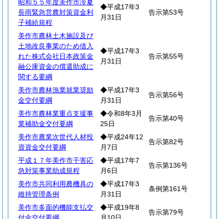
昭和５５年度美作市冷夏
◆平成17年3
長雨緊急営農対策資金利
告示第53号
月31日
子補給規程
美作市農林土木施設及び
土地改良事業のため借入
◆平成17年3
れた株式会社日本政策金
告示第55号
月31日
融公庫資金の償還助成に
関する要綱
美作市農林漁業就業奨励
◆平成17年3
告示第56号
金交付要綱
月31日
美作市農林業重点支援事
◆令和8年3月
告示第40号
業補助金交付要綱
25日
美作市農業次世代人材投
◆平成24年12
告示第82号
資資金交付要綱
月7日
平成１７年美作市干害応
◆平成17年7
告示第136号
急対策事業助成規程
月6日
美作市共同利用農機具の
◆平成17年3
条例第161号
維持管理条例
月31日
美作市多面的機能支払交
◆平成19年8
告示第79号
付金交付要綱
月10日