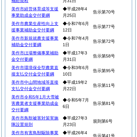
補給規程
月31日
美作市経営体育成等支援
◆平成28年4
告示第70号
事業助成金交付要綱
月25日
美作市農業生産性向上支
◆令和7年6月
告示第77号
援事業補助金交付要綱
12日
美作市新規就農支援事業
◆令和7年4月
告示第72号
補助金交付要綱
1日
美作市ほ場整備事業補助
◆平成17年3
告示第58号
金交付要綱
月31日
美作市環境保全型農業直
◆令和3年6月
告示第95号
接支払交付金交付要綱
10日
美作市中山間地域等直接
◆平成19年2
告示第11号
支払交付金交付要綱
月22日
美作市令和5年1月大雪被
◆令和5年7月
害農業者支援事業助成金
告示第81号
6日
交付要綱
美作市鳥獣被害対策実施
◆平成27年3
規則第6号
隊設置規則
月23日
美作市有害鳥獣駆除事業
◆平成26年4
告示第41号