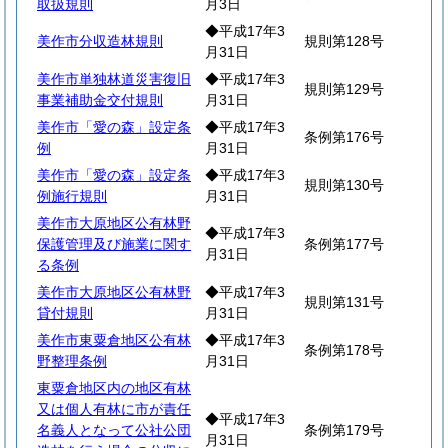
取扱規則
月3日
◆平成17年3
美作市分収造林規則
規則第128号
月31日
美作市単独林道災害復旧
◆平成17年3
規則第129号
事業補助金交付規則
月31日
美作市「愛の森」設定条
◆平成17年3
条例第176号
例
月31日
美作市「愛の森」設定条
◆平成17年3
規則第130号
例施行規則
月31日
美作市大原地区公有林野
◆平成17年3
保護管理及び施業に関す
条例第177号
月31日
る条例
美作市大原地区公有林野
◆平成17年3
規則第131号
貸付規則
月31日
美作市東粟倉地区公有林
◆平成17年3
条例第178号
野整理条例
月31日
東粟倉地区内の地区有林
又は個人有林に市が責任
◆平成17年3
名義人となって公社公団
条例第179号
月31日