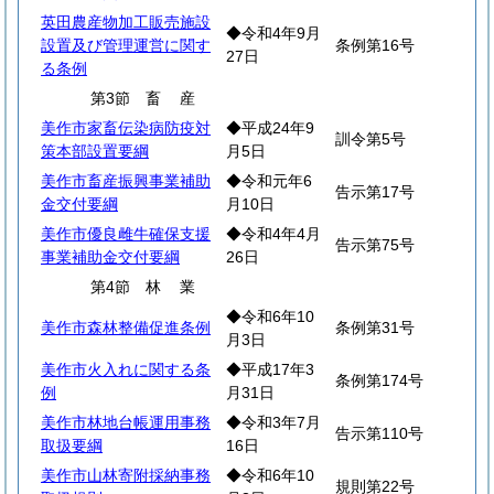
英田農産物加工販売施設
◆令和4年9月
設置及び管理運営に関す
条例第16号
27日
る条例
第3節
畜
産
美作市家畜伝染病防疫対
◆平成24年9
訓令第5号
策本部設置要綱
月5日
美作市畜産振興事業補助
◆令和元年6
告示第17号
金交付要綱
月10日
美作市優良雌牛確保支援
◆令和4年4月
告示第75号
事業補助金交付要綱
26日
第4節
林
業
◆令和6年10
美作市森林整備促進条例
条例第31号
月3日
美作市火入れに関する条
◆平成17年3
条例第174号
例
月31日
美作市林地台帳運用事務
◆令和3年7月
告示第110号
取扱要綱
16日
美作市山林寄附採納事務
◆令和6年10
規則第22号