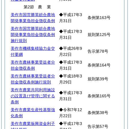
第2節
農
業
美作市国営勝英総合農地
◆平成17年3
条例第163号
開発事業負担金徴収条例
月31日
美作市国営勝英総合農地
◆平成17年3
開発事業負担金徴収条例
規則第125号
月31日
施行規則
美作市機構集積協力金交
◆平成26年9
告示第78号
付要綱
月22日
美作市農林事業受益者分
◆平成17年3
条例第164号
担金徴収条例
月31日
美作市農林事業受益者分
◆平成18年3
規則第39号
担金徴収条例施行規則
月29日
美作市農業共同利用施設
◆平成17年3
の設置及び管理に関する
条例第165号
月31日
条例
美作市農業生産性基盤強
◆令和7年12
条例第38号
化条例
月22日
美作市農業振興資金利子
◆平成17年3
告示第57号