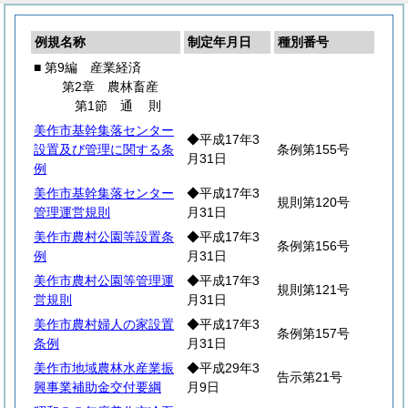
例規名称
制定年月日
種別番号
■ 第9編 産業経済
第2章 農林畜産
第1節
通
則
美作市基幹集落センター
◆平成17年3
設置及び管理に関する条
条例第155号
月31日
例
美作市基幹集落センター
◆平成17年3
規則第120号
管理運営規則
月31日
美作市農村公園等設置条
◆平成17年3
条例第156号
例
月31日
美作市農村公園等管理運
◆平成17年3
規則第121号
営規則
月31日
美作市農村婦人の家設置
◆平成17年3
条例第157号
条例
月31日
美作市地域農林水産業振
◆平成29年3
告示第21号
興事業補助金交付要綱
月9日