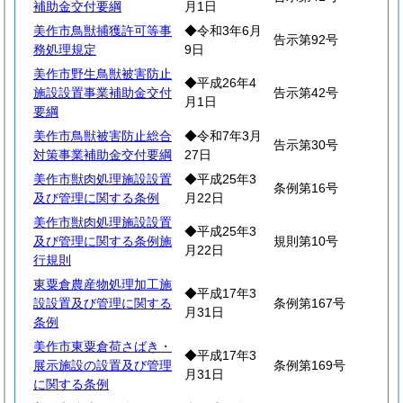
補助金交付要綱
月1日
美作市鳥獣捕獲許可等事
◆令和3年6月
告示第92号
務処理規定
9日
美作市野生鳥獣被害防止
◆平成26年4
施設設置事業補助金交付
告示第42号
月1日
要綱
美作市鳥獣被害防止総合
◆令和7年3月
告示第30号
対策事業補助金交付要綱
27日
美作市獣肉処理施設設置
◆平成25年3
条例第16号
及び管理に関する条例
月22日
美作市獣肉処理施設設置
◆平成25年3
及び管理に関する条例施
規則第10号
月22日
行規則
東粟倉農産物処理加工施
◆平成17年3
設設置及び管理に関する
条例第167号
月31日
条例
美作市東粟倉荷さばき・
◆平成17年3
展示施設の設置及び管理
条例第169号
月31日
に関する条例