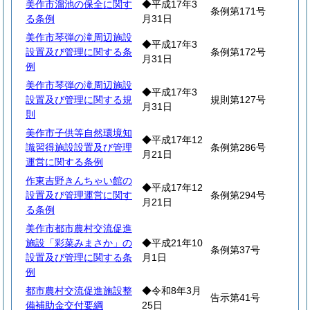
美作市溜池の保全に関す
◆平成17年3
条例第171号
る条例
月31日
美作市琴弾の滝周辺施設
◆平成17年3
設置及び管理に関する条
条例第172号
月31日
例
美作市琴弾の滝周辺施設
◆平成17年3
設置及び管理に関する規
規則第127号
月31日
則
美作市子供等自然環境知
◆平成17年12
識習得施設設置及び管理
条例第286号
月21日
運営に関する条例
作東吉野きんちゃい館の
◆平成17年12
設置及び管理運営に関す
条例第294号
月21日
る条例
美作市都市農村交流促進
施設「彩菜みまさか」の
◆平成21年10
条例第37号
設置及び管理に関する条
月1日
例
都市農村交流促進施設整
◆令和8年3月
告示第41号
備補助金交付要綱
25日