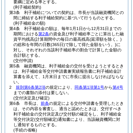
要綱に定める率とする。
(利子補給契約)
第3条
利子補給についての契約は、市長が当該融資機関との
間に締結する利子補給契約に基づいて行うものとする。
(利子補給金の額)
第4条
利子補給金の額は、毎年1月1日から12月31日までの
期間における
第2条
の資金及び利子補給率ごとに算出した融
資平均残高
(計算期間中の毎日の最高残高
(延滞額を除く。)
の総和を年間の日数
(365日)
で除して得た金額をいう。)
に
対し、それぞれの当該利子補給率の割合で計算した金額の
合計額とする。
(交付申請)
第5条
融資機関は、利子補給金の交付を受けようとするとき
は、利子補給金等交付申請書兼実績報告書に利子補給金計
算書を添えて、1月末日までに市長に提出しなければならな
い。
2
規則第6条第2項
の規定により、
同条第1項第1号
から
第4号
までの書類の添付は要しない。
(交付決定及び確定)
第6条
市長は、
前条
の規定による交付申請書を受理したとき
は、その内容を審査し、適当と認めたときは、交付すべき
利子補給金の交付決定及び交付額の確定をし、利子補給金
等交付決定
(交付額確定)
通知書により、当該融資機関に対
し通知するものとする。
(手続の省略)