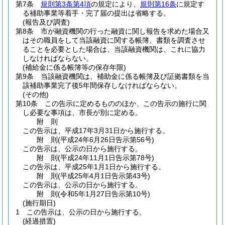
第7条
規則第3条第4項
の規定により、
規則第16条
に規定す
る補助事業等着手・完了届の提出は省略する。
(報告及び調査)
第8条
市が融資機関の行った融資に関し報告を求めた場合又
はその職員をして当該融資に関する帳簿、書類を調査させ
ることを必要とした場合は、当該融資機関は、これに協力
しなければならない。
(補給金に係る帳簿等の保存年限)
第9条
当該融資機関は、補助金に係る帳簿及び証拠書類を当
該補助事業完了後5年間保存しなければならない。
(その他)
第10条
この告示に定めるもののほか、この告示の施行に関
し必要な事項は、市長が別に定める。
附
則
この告示は、平成17年3月31日から施行する。
附
則
(平成24年6月26日
告示第56号)
この告示は、公示の日から施行する。
附
則
(平成24年11月1日
告示第78号)
この告示は、平成25年1月1日から施行する。
附
則
(平成25年4月1日
告示第43号)
この告示は、公示の日から施行する。
附
則
(令和5年1月27日
告示第10号)
(施行期日)
1
この告示は、公示の日から施行する。
(経過措置)