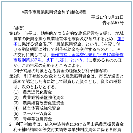
○美作市農業振興資金利子補給規程
平成17年3月31日
告示第57号
(趣旨)
第1条
市長は、効率的かつ安定的な農業経営を支援し、地域
農業の振興を担う農業経営体を確保及び育成するため、
第2
条
に掲げる資金
(以下「農業振興資金」という。)
を貸し付
ける融資機関に対して利子補給金を交付するものとし、そ
の交付に関しては、
美作市補助金等交付規則
(平成17年美作
市規則第187号。以下「規則」という。)
に定めるもののほ
か、この告示の定めるところによる。
(利子補給の対象となる資金の種類及び利子補給率)
第2条
利子補給の対象となる農業振興資金は、市長が適当と
認めて認定した者に対して融資した資金とし、資金の種類
は、次のとおりとする。
(1)
農業近代化資金
(2)
農業経営基盤強化資金
(3)
農業経営改善促進資金
(4)
経営体育成強化資金
(5)
スーパーW資金
(6)
青年等就農資金
2
利子補給率は、借入申込時点における岡山県農業振興資金
利子補給補助金等交付要綱等県単独制度資金に係る各融資