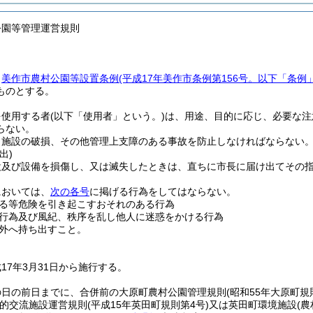
公園等管理運営規則
、
美作市農村公園等設置条例
(平成17年美作市条例第156号。以下「条例
ものとする。
を使用する者
(以下「使用者」という。)
は、用途、目的に応じ、必要な注
らない。
、施設の破損、その他管理上支障のある事故を防止しなければならない
出)
設及び設備を損傷し、又は滅失したときは、直ちに市長に届け出てその
においては、
次の各号
に掲げる行為をしてはならない。
る等危険を引き起こすおそれのある行為
行為及び風紀、秩序を乱し他人に迷惑をかける行為
外へ持ち出すこと。
17年3月31日から施行する。
の日の前日までに、合併前の大原町農村公園管理規則
(昭和55年大原町規
的交流施設運営規則
(平成15年英田町規則第4号)
又は英田町環境施設
(農