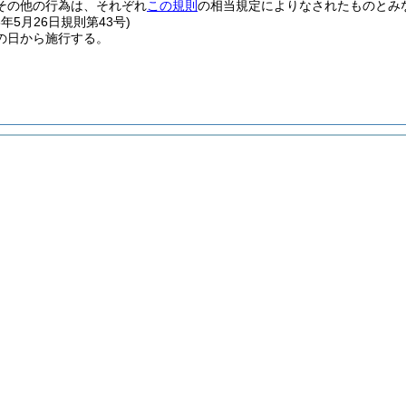
その他の行為は、それぞれ
この規則
の相当規定によりなされたものとみ
8年5月26日
規則第43号)
の日から施行する。