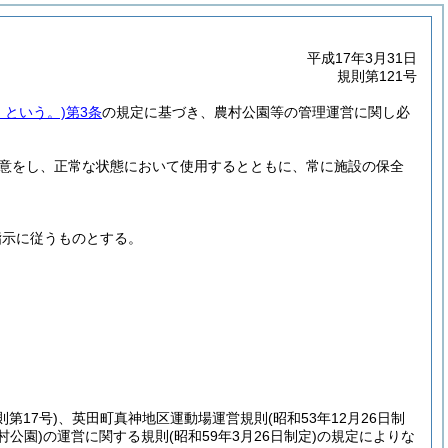
平成17年3月31日
規則第121号
」という。)
第3条
の規定に基づき、農村公園等の管理運営に関し必
意をし、正常な状態において使用するとともに、常に施設の保全
。
指示に従うものとする。
則第17号)
、英田町真神地区運動場運営規則
(昭和53年12月26日制
村公園)
の運営に関する規則
(昭和59年3月26日制定)
の規定によりな