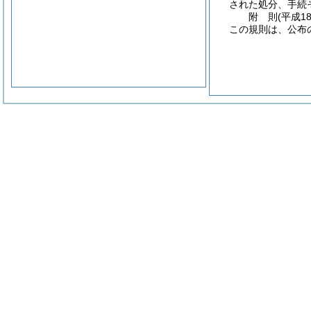
された処分、手続
附
則
(平成1
この規則は、公布