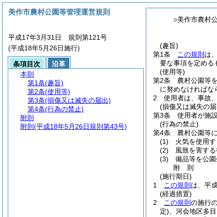
美作市農村公園等管理運営規則
○美作市農村
平成17年3月31日 規則第121号
(趣旨)
(平成18年5月26日施行)
第1条
この規則
は
要な事項を定める
条項目次
沿革
(使用等)
本則
第2条
農村公園等
第1条
(趣旨)
に努めなければな
第2条
(使用等)
2
使用者は、事故
第3条
(損傷又は滅失の届出)
(損傷又は滅失の届
第4条
(行為の禁止)
第3条
使用者が施
附則
(行為の禁止)
附則
(平成18年5月26日規則第43号)
第4条
農村公園等
(1)
火気を使用す
(2)
風致を害する
(3)
備品等を公園
附
則
(施行期日)
1
この規則
は、平成
(経過措置)
2
この規則
の施行
定)
、河会地区多目