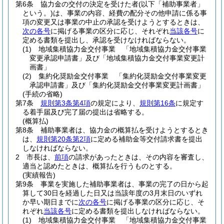
第6条
協力金の交付の決定を受けた者
(以下「補助事業者」
という。)
は、事業の内容、経費の配分その他申請に係る事
項の変更又は事業の中止の承認を受けようとするときは、
次の各号
に掲げる事業の区分に応じ、それぞれ
当該各号
に
定める書類を提出し、承認を受けなければならない。
(1)
地域集積協力金交付事業 「地域集積協力金交付事業
変更承認申請書」及び「地域集積協力金交付事業変更計
画書」
(2)
集約化奨励金交付事業 「集約化奨励金交付事業変更
承認申請書」及び「集約化奨励金交付事業変更計画書」
(手続の省略)
第7条
規則第3条第4項
の規定により、
規則第16条
に規定す
る着手届及び完了届の提出は省略する。
(概算払)
第8条
補助事業者は、協力金の概算払を受けようとするとき
は、
規則第20条第2項
に定める補助金等交付請求書を提出
しなければならない。
2
市長は、
前項
の請求があったときは、その内容を審査し、
適当と認めたときは、概算払を行うものとする。
(実績報告)
第9条
事業を実施した補助事業者は、事業の完了の日から起
算して30日を経過した日又は当該年度の3月末日のいずれ
か早い期日までに
次の各号
に掲げる事業の区分に応じ、そ
れぞれ
当該各号
に定める書類を提出しなければならない。
(1)
地域集積協力金交付事業 「地域集積協力金交付事業