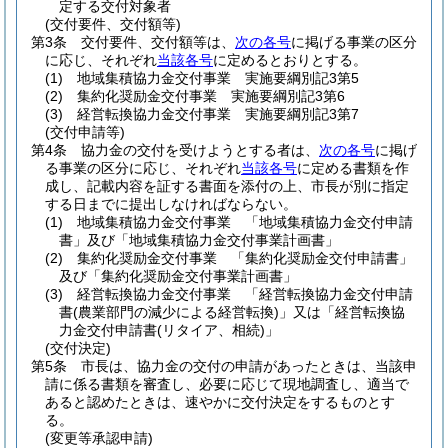
定する交付対象者
(交付要件、交付額等)
第3条
交付要件、交付額等は、
次の各号
に掲げる事業の区分
に応じ、それぞれ
当該各号
に定めるとおりとする。
(1)
地域集積協力金交付事業 実施要綱別記3第5
(2)
集約化奨励金交付事業 実施要綱別記3第6
(3)
経営転換協力金交付事業 実施要綱別記3第7
(交付申請等)
第4条
協力金の交付を受けようとする者は、
次の各号
に掲げ
る事業の区分に応じ、それぞれ
当該各号
に定める書類を作
成し、記載内容を証する書面を添付の上、市長が別に指定
する日までに提出しなければならない。
(1)
地域集積協力金交付事業 「地域集積協力金交付申請
書」及び「地域集積協力金交付事業計画書」
(2)
集約化奨励金交付事業 「集約化奨励金交付申請書」
及び「集約化奨励金交付事業計画書」
(3)
経営転換協力金交付事業 「経営転換協力金交付申請
書
(農業部門の減少による経営転換)
」又は「経営転換協
力金交付申請書
(リタイア、相続)
」
(交付決定)
第5条
市長は、協力金の交付の申請があったときは、当該申
請に係る書類を審査し、必要に応じて現地調査し、適当で
あると認めたときは、速やかに交付決定をするものとす
る。
(変更等承認申請)