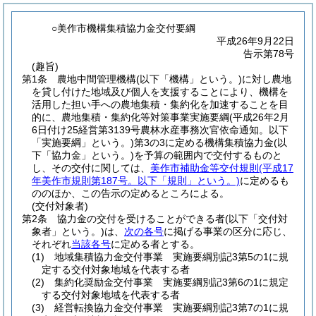
○美作市機構集積協力金交付要綱
平成26年9月22日
告示第78号
(趣旨)
第1条
農地中間管理機構
(以下「機構」という。)
に対し農地
を貸し付けた地域及び個人を支援することにより、機構を
活用した担い手への農地集積・集約化を加速することを目
的に、農地集積・集約化等対策事業実施要綱
(平成26年2月
6日付け25経営第3139号農林水産事務次官依命通知。以下
「実施要綱」という。)
第3の3に定める機構集積協力金
(以
下「協力金」という。)
を予算の範囲内で交付するものと
し、その交付に関しては、
美作市補助金等交付規則
(平成17
年美作市規則第187号。以下「規則」という。)
に定めるも
ののほか、この告示の定めるところによる。
(交付対象者)
第2条
協力金の交付を受けることができる者
(以下「交付対
象者」という。)
は、
次の各号
に掲げる事業の区分に応じ、
それぞれ
当該各号
に定める者とする。
(1)
地域集積協力金交付事業 実施要綱別記3第5の1に規
定する交付対象地域を代表する者
(2)
集約化奨励金交付事業 実施要綱別記3第6の1に規定
する交付対象地域を代表する者
(3)
経営転換協力金交付事業 実施要綱別記3第7の1に規