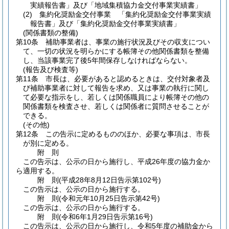
実績報告書」及び「地域集積協力金交付事業実績書」
(2)
集約化奨励金交付事業 「集約化奨励金交付事業実績
報告書」及び「集約化奨励金交付事業実績書」
(関係書類の整備)
第10条
補助事業者は、事業の施行状況及びその収支につい
て、一切の状況を明らかにする帳簿その他関係書類を整備
し、当該事業完了後5年間保存しなければならない。
(報告及び検査等)
第11条
市長は、必要があると認めるときは、交付対象者及
び補助事業者に対して報告を求め、又は事業の執行に関し
て必要な指示をし、若しくは関係職員により帳簿その他の
関係書類を検査させ、若しくは関係者に質問させることが
できる。
(その他)
第12条
この告示に定めるもののほか、必要な事項は、市長
が別に定める。
附
則
この告示は、公示の日から施行し、平成26年度の協力金か
ら適用する。
附
則
(平成28年8月12日
告示第102号)
この告示は、公示の日から施行する。
附
則
(令和元年10月25日
告示第42号)
この告示は、公示の日から施行する。
附
則
(令和6年1月29日
告示第16号)
この告示は、公示の日から施行し、令和5年度の補助金から