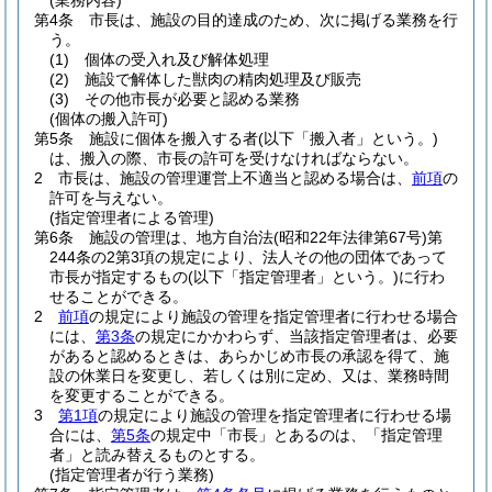
(業務内容)
第4条
市長は、施設の目的達成のため、次に掲げる業務を行
う。
(1)
個体の受入れ及び解体処理
(2)
施設で解体した獣肉の精肉処理及び販売
(3)
その他市長が必要と認める業務
(個体の搬入許可)
第5条
施設に個体を搬入する者
(以下「搬入者」という。)
は、搬入の際、市長の許可を受けなければならない。
2
市長は、施設の管理運営上不適当と認める場合は、
前項
の
許可を与えない。
(指定管理者による管理)
第6条
施設の管理は、地方自治法
(昭和22年法律第67号)
第
244条の2第3項の規定により、法人その他の団体であって
市長が指定するもの
(以下「指定管理者」という。)
に行わ
せることができる。
2
前項
の規定により施設の管理を指定管理者に行わせる場合
には、
第3条
の規定にかかわらず、当該指定管理者は、必要
があると認めるときは、あらかじめ市長の承認を得て、施
設の休業日を変更し、若しくは別に定め、又は、業務時間
を変更することができる。
3
第1項
の規定により施設の管理を指定管理者に行わせる場
合には、
第5条
の規定中「市長」とあるのは、「指定管理
者」と読み替えるものとする。
(指定管理者が行う業務)