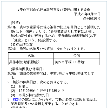
○美作市獣肉処理施設設置及び管理に関する条例
平成25年3月22日
条例第16号
(設置)
第1条
農林水産業等に係る被害の防止を目的として捕獲した
獣
(以下「個体」という。)
を地域資源として有効活用し、
地域の活性化に寄与するため、美作市獣肉処理施設
(以下
「施設」という。)
を設置する。
(名称及び位置)
第2条
施設の名称及び位置は、次のとおりとする。
名称
位置
美作市獣肉処理施設
美作市平福600番地1
(業務時間及び休業日)
第3条
施設の業務時間は、午前8時から午後5時までとす
る。
2
施設の休業日は、次のとおりとする。
(1)
月曜日
(2)
12月29日から翌年1月3日まで
(3)
市長が特に認めた日
3
前2項
の規定にかかわらず、市長が必要と認める場合は、
業務時間及び休業日を変更することができる。