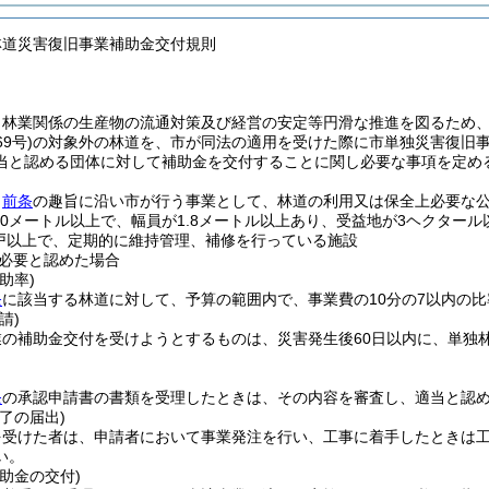
林道災害復旧事業補助金交付規則
、林業関係の生産物の流通対策及び経営の安定等円滑な推進を図るため
9号)
の対象外の林道を、市が同法の適用を受けた際に市単独災害復旧
当と認める団体に対して補助金を交付することに関し必要な事項を定め
、
前条
の趣旨に沿い市が行う事業として、林道の利用又は保全上必要な
00メートル以上で、幅員が1.8メートル以上あり、受益地が3ヘクタール
戸以上で、定期的に維持管理、補修を行っている施設
必要と認めた場合
助率)
条
に該当する林道に対して、予算の範囲内で、事業費の10分の7以内の
請)
業の補助金交付を受けようとするものは、災害発生後60日以内に、単独
条
の承認申請書の書類を受理したときは、その内容を審査し、適当と認
了の届出)
を受けた者は、申請者において事業発注を行い、工事に着手したときは
い。
助金の交付)