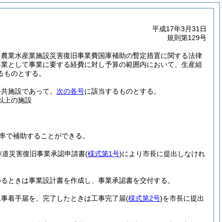
平成17年3月31日
規則第129号
、農業水産業施設災害復旧事業費国庫補助の暫定措置に関する法律
事業として事業に要する経費に対し予算の範囲内において、生産組
るものとする。
公共施設であって、
次の各号
に該当するものとする。
以上の施設
比率で補助することができる。
林道災害復旧事業承認申請書
(
様式第1号
)
により市長に提出しなけれ
めるときは事業設計書を作成し、事業承認書を交付する。
工事着手届を、完了したときは工事完了届
(
様式第2号
)
を市長に提出