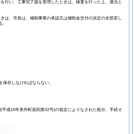
示を行い、工事完了届を受理したときは、検査を行った上、適当と
ときは、市長は、補助事業の承認又は補助金交付の決定の全部若し
る。
を保存しなければならない。
則
(平成10年美作町規則第32号)
の規定によりなされた処分、手続そ