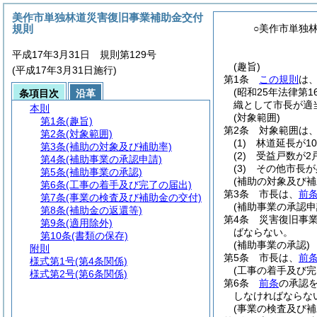
美作市単独林道災害復旧事業補助金交付
規則
○美作市単独
平成17年3月31日 規則第129号
(趣旨)
(平成17年3月31日施行)
第1条
この規則
は
(昭和25年法律第16
条項目次
沿革
織として市長が適
本則
(対象範囲)
第1条
(趣旨)
第2条
対象範囲は
第2条
(対象範囲)
(1)
林道延長が1
第3条
(補助の対象及び補助率)
(2)
受益戸数が2
第4条
(補助事業の承認申請)
(3)
その他市長が
第5条
(補助事業の承認)
(補助の対象及び補
第6条
(工事の着手及び完了の届出)
第3条
市長は、
前
第7条
(事業の検査及び補助金の交付)
(補助事業の承認申
第8条
(補助金の返還等)
第4条
災害復旧事
第9条
(適用除外)
ばならない。
第10条
(書類の保存)
(補助事業の承認)
附則
第5条
市長は、
前
様式第1号
(第4条関係)
(工事の着手及び完
様式第2号
(第6条関係)
第6条
前条
の承認
しなければならな
(事業の検査及び補