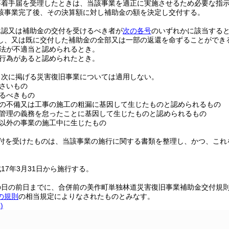
事着手届を受理したときは、当該事業を適正に実施させるため必要な指
該事業完了後、その決算額に対し補助金の額を決定し交付する。
承認又は補助金の交付を受けるべき者が
次の各号
のいずれかに該当する
し、又は既に交付した補助金の全部又は一部の返還を命ずることができ
法が不適当と認められるとき。
行為があると認められたとき。
、次に掲げる災害復旧事業については適用しない。
さいもの
るべきもの
の不備又は工事の施工の粗漏に基因して生じたものと認められるもの
管理の義務を怠ったことに基因して生じたものと認められるもの
以外の事業の施工中に生じたもの
付を受けたものは、当該事業の施行に関する書類を整理し、かつ、これ
17年3月31日から施行する。
の日の前日までに、合併前の美作町単独林道災害復旧事業補助金交付規
の規則
の相当規定によりなされたものとみなす。
)