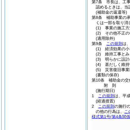
第7条
市長は、工
認めるときは、当
(補助金の返還等)
第8条
補助事業の
くは一部を取り消
(1)
事業の施工方
(2)
その他不正の
(適用除外)
第9条
この規則
は
(1)
経済効果の小
(2)
維持工事とみ
(3)
明らかに設計
(4)
甚だしく維持
(5)
災害復旧事業
(書類の保存)
第10条
補助金の交
附
則
(施行期日)
1
この規則
は、平成
(経過措置)
2
この規則
の施行
の他の行為は、
こ
様式第1号
(第4条関係