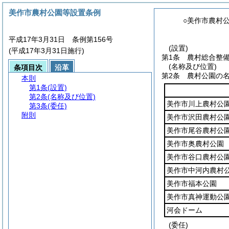
美作市農村公園等設置条例
○美作市農村
平成17年3月31日 条例第156号
(設置)
(平成17年3月31日施行)
第1条
農村総合整
(名称及び位置)
条項目次
沿革
第2条
農村公園の
本則
第1条
(設置)
第2条
(名称及び位置)
美作市川上農村公
第3条
(委任)
附則
美作市沢田農村公
美作市尾谷農村公
美作市奥農村公園
美作市谷口農村公
美作市中河内農村
美作市福本公園
美作市真神運動公
河会ドーム
(委任)