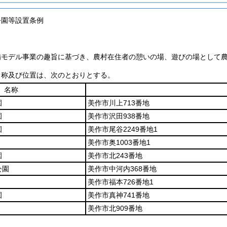
公園等設置条例
備モデル事業の趣旨に基づき、農村在住者の憩いの場、遊びの場として
名称及び位置は、次のとおりとする。
名称
園
美作市川上713番地
園
美作市沢田938番地
園
美作市尾谷2249番地1
美作市奥1003番地1
園
美作市北243番地
公園
美作市中河内368番地
美作市福本726番地1
園
美作市真神741番地
美作市北909番地