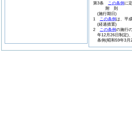
第3条
この条例
に
附
則
(施行期日)
1
この条例
は、平成
(経過措置)
2
この条例
の施行
年12月26日制定)
条例
(昭和59年3月