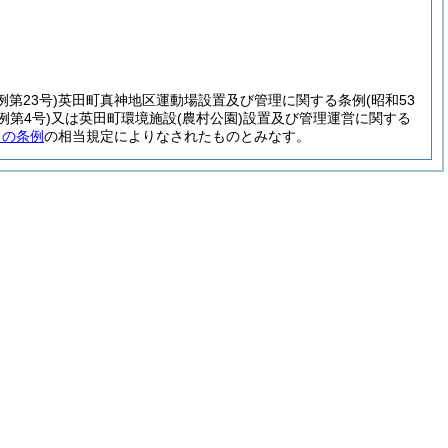
例第23号)
英田町真神地区運動場設置及び管理に関する条例
(昭和53
例第4号)
又は英田町環境施設
(農村公園)
設置及び管理運営に関する
この条例
の相当規定によりなされたものとみなす。