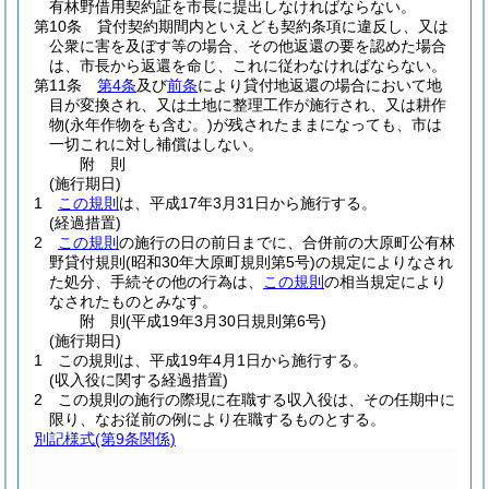
有林野借用契約証を市長に提出しなければならない。
第10条
貸付契約期間内といえども契約条項に違反し、又は
公衆に害を及ぼす等の場合、その他返還の要を認めた場合
は、市長から返還を命じ、これに従わなければならない。
第11条
第4条
及び
前条
により貸付地返還の場合において地
目が変換され、又は土地に整理工作が施行され、又は耕作
物
(永年作物をも含む。)
が残されたままになっても、市は
一切これに対し補償はしない。
附
則
(施行期日)
1
この規則
は、平成17年3月31日から施行する。
(経過措置)
2
この規則
の施行の日の前日までに、合併前の大原町公有林
野貸付規則
(昭和30年大原町規則第5号)
の規定によりなされ
た処分、手続その他の行為は、
この規則
の相当規定により
なされたものとみなす。
附
則
(平成19年3月30日
規則第6号)
(施行期日)
1
この規則は、平成19年4月1日から施行する。
(収入役に関する経過措置)
2
この規則の施行の際現に在職する収入役は、その任期中に
限り、なお従前の例により在職するものとする。
別記様式
(第9条関係)