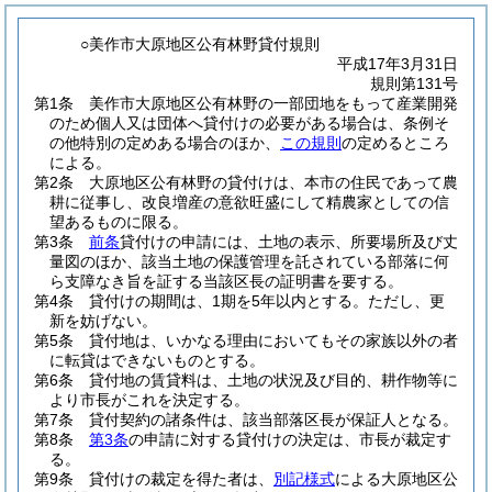
○美作市大原地区公有林野貸付規則
平成17年3月31日
規則第131号
第1条
美作市大原地区公有林野の一部団地をもって産業開発
のため個人又は団体へ貸付けの必要がある場合は、条例そ
の他特別の定めある場合のほか、
この規則
の定めるところ
による。
第2条
大原地区公有林野の貸付けは、本市の住民であって農
耕に従事し、改良増産の意欲旺盛にして精農家としての信
望あるものに限る。
第3条
前条
貸付けの申請には、土地の表示、所要場所及び丈
量図のほか、該当土地の保護管理を託されている部落に何
ら支障なき旨を証する当該区長の証明書を要する。
第4条
貸付けの期間は、1期を5年以内とする。
ただし、更
新を妨げない。
第5条
貸付地は、いかなる理由においてもその家族以外の者
に転貸はできないものとする。
第6条
貸付地の賃貸料は、土地の状況及び目的、耕作物等に
より市長がこれを決定する。
第7条
貸付契約の諸条件は、該当部落区長が保証人となる。
第8条
第3条
の申請に対する貸付けの決定は、市長が裁定す
る。
第9条
貸付けの裁定を得た者は、
別記様式
による大原地区公