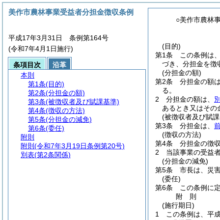
美作市農林事業受益者分担金徴収条例
○美作市農林
平成17年3月31日 条例第164号
(目的)
(令和7年4月1日施行)
第1条
この条例は
づき、分担金を徴
条項目次
沿革
(分担金の額)
本則
第2条
分担金の額
第1条
(目的)
る。
第2条
(分担金の額)
2
分担金の額は、
第3条
(被徴収者及び賦課基準)
あるとき又はその
第4条
(徴収の方法)
(被徴収者及び賦課
第5条
(分担金の減免)
第3条
分担金は、
第6条
(委任)
(徴収の方法)
附則
第4条
分担金の徴
附則
(令和7年3月19日条例第20号)
2
当該事業の受益
別表
(第2条関係)
(分担金の減免)
第5条
市長は、災
(委任)
第6条
この条例に
附
則
(施行期日)
1
この条例は、平成