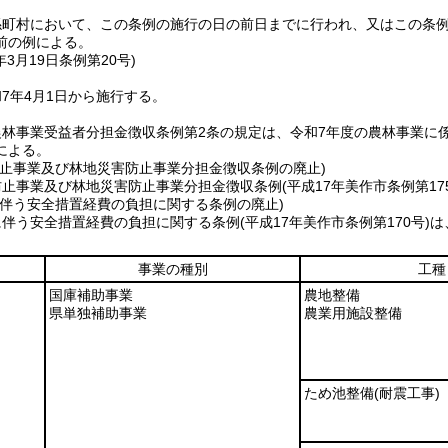
係町村において、この条例の施行の日の前日までに行われ、又はこの条
前の例による。
年3月19日
条例第20号)
7年4月1日から施行する。
林事業受益者分担金徴収条例第2条の規定は、令和7年度の農林事業に
による。
防止事業及び林地災害防止事業分担金徴収条例の廃止)
防止事業及び林地災害防止事業分担金徴収条例
(平成17年美作市条例第17
に伴う安全措置経費の負担に関する条例の廃止)
に伴う安全措置経費の負担に関する条例
(平成17年美作市条例第170号)
は
事業の種別
工種
国庫補助事業
農地整備
県単独補助事業
農業用施設整備
ため池整備
(耐震工事)