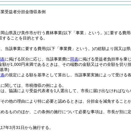
事業受益者分担金徴収条例
、岡山県及び美作市が行う農林事業
(以下「事業」という。)
に要する費用
収することを目的とする。
は、当該事業に要する費用
(以下「事業費」という。)
の総額より国又は県
別表
に掲げる区分に応じ、当該事業費に
同表
に掲げる受益者負担率を乗
金額が1,000円未満であるときは、その端数の金額又はその全額を切り
基準)
前条
の規定による額を基準として算出し、当該事業実施によって受ける
収に関しては、市税徴収の例による。
者は、協議により受益代表者を1人選出して、市長に届け出なければなら
害その他の理由により特に必要と認めるときは、分担金を減免すること
定めるもののほか、この条例の施行について必要な事項は、市長が別に
17年3月31日から施行する。