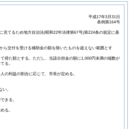
平成17年3月31日
条例第164号
に充てるため地方自治法
(昭和22年法律第67号)
第224条の規定に基
から交付を受ける補助金の額を除いたものを超えない範囲とす
じて得た額とする。
ただし、当該分担金の額に1,000円未満の端数が
捨てる。
各人の利益の割合に応じて、市長が定める。
ない。
ができる。
定める。