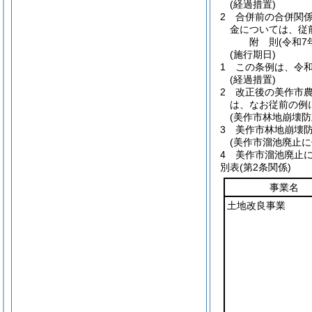
(経過措置)
2
合併前の合併関
金については、従
附
則
(令和7
(施行期日)
1
この条例は、令和
(経過措置)
2
改正後の美作市農
は、なお従前の例
(美作市林地崩壊
3
美作市林地崩壊
(美作市溜池廃止
4
美作市溜池廃止
別表
(第2条関係)
事業名
土地改良事業