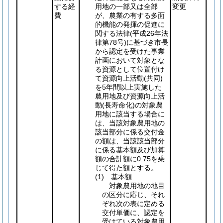
する経
用地の一部又は全部
変更
費
が、農業の有する多面
的機能の発揮の促進に
関する法律
(平成26年法
律第78号)
に基づき市長
から認定を受けた事業
計画において対象とな
る資源として位置付け
て資源向上活動
(共同)
を5年間以上実施した
農用地及び資源向上活
動
(長寿命化)
の対象農
用地に該当する場合に
は、当該対象農用地の
該当部分に係る交付金
の額は、当該該当部分
に係る基本額及び加算
額の合計額に0.75を乗
じて得た額とする。
(1)
基本額
対象農用地の地目
の区分に応じ、それ
ぞれ次の表に定める
交付単価に、認定を
受けている対象農用