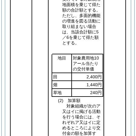
地面積を乗じて得た
額の合計額とする。
ただし、多面的機能
の増進を図る活動に
取り組まない場合
は、当該合計額に5
／6を乗じて得た額
とする。
地目
対象農用地10
アール当たり
の交付単価
田
2,400円
畑
1,440円
草地
240円
(2)
加算額
対象組織が次のア
又はイに掲げる活動
を行う場合には、そ
れぞれア又はイに定
めるところにより交
付金の額を加算す