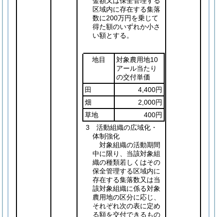
金額又は保全管理する
区域内に存在する集落
数に200万円を乗じて
得た額のいずれか小さ
い額とする。
地目
対象農用地10
アール当たり
の交付単価
田
4,400円
畑
2,000円
草地
400円
3 活動組織の広域化・
体制強化
対象組織の活動期間
中に限り、当該対象組
織の種類若しくはその
保全管理する区域内に
存在する集落数又は当
該対象組織に係る対象
農用地の区分に応じ、
それぞれ次の表に定め
る額を交付できるもの