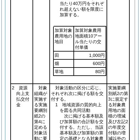
当たり40万円をそれぞ
れ超えない額を限度に
加算する。
加算対象
加算対象農用
農用地の
地面積10アー
地目
ル当たりの交
付単価
田
1,000円
畑
600円
草地
80円
2 資源
対象
対象活動の区分に応じ、
実施要綱
向上支
組織が
それぞれ次に掲げる額を交
別紙2の第
払交付
実施す
付する。
3に規定す
金
る実施
1 地域資源の質的向上
る対象農
要綱別
を図る共同活動
用地の面
紙2の
次に掲げる基本額及
積の増減
第4に
び加算額の合計額を交
及び左記2
定める
付する。ただし、当該
の年度交
対象活
基本額及び加算額の算
付額の増
動に要
定の基礎となる対象農
減以外の