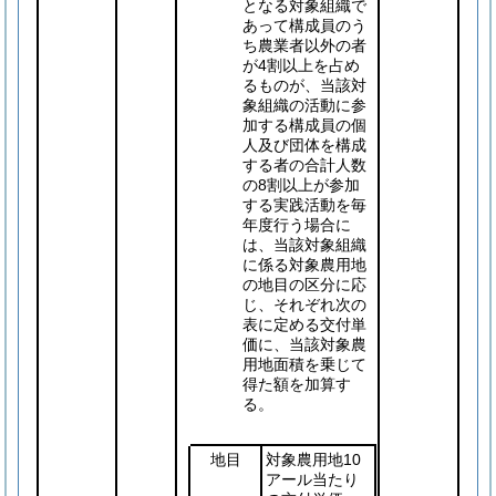
となる対象組織で
あって構成員のう
ち農業者以外の者
が4割以上を占め
るものが、当該対
象組織の活動に参
加する構成員の個
人及び団体を構成
する者の合計人数
の8割以上が参加
する実践活動を毎
年度行う場合に
は、当該対象組織
に係る対象農用地
の地目の区分に応
じ、それぞれ次の
表に定める交付単
価に、当該対象農
用地面積を乗じて
得た額を加算す
る。
地目
対象農用地10
アール当たり