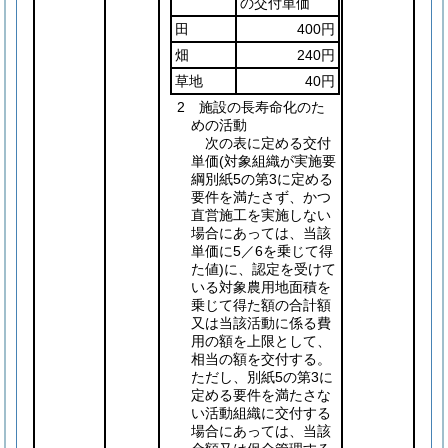
の交付単価
田
400円
畑
240円
草地
40円
2 施設の長寿命化のた
めの活動
次の表に定める交付
単価
(対象組織が実施要
綱別紙5の第3に定める
要件を満たさず、かつ
直営施工を実施しない
場合にあっては、当該
単価に5／6を乗じて得
た値)
に、認定を受けて
いる対象農用地面積を
乗じて得た額の合計額
又は当該活動に係る費
用の額を上限として、
相当の額を交付する。
ただし、別紙5の第3に
定める要件を満たさな
い活動組織に交付する
場合にあっては、当該