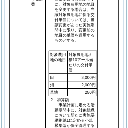
費
に、対象農用地の地目
を変更する場合は、当
該対象農用地に係る交
付単価については、当
該変更があった実施期
間中に限り、変更前の
地目の単価を適用する
ものとする。
対象農用
対象農用地面
地の地目
積10アール当
たりの交付単
価
田
3,000円
畑
2,000円
草地
250円
2 加算額
事業計画に定める活
動期間中に、対象組織
において新たに実施要
綱別紙1に定める小規
模集落が保全管理する