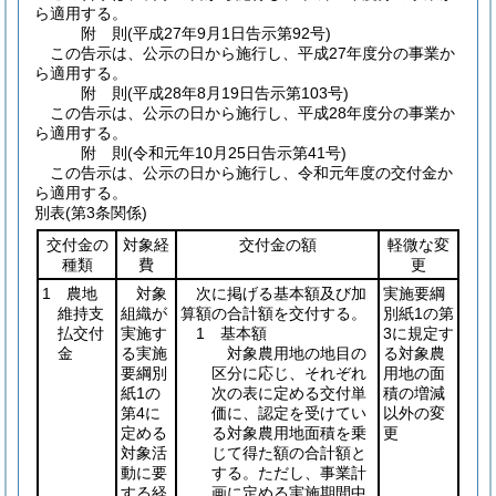
ら適用する。
附
則
(平成27年9月1日
告示第92号)
この告示は、公示の日から施行し、平成27年度分の事業か
ら適用する。
附
則
(平成28年8月19日
告示第103号)
この告示は、公示の日から施行し、平成28年度分の事業か
ら適用する。
附
則
(令和元年10月25日
告示第41号)
この告示は、公示の日から施行し、令和元年度の交付金か
ら適用する。
別表
(第3条関係)
交付金の
対象経
交付金の額
軽微な変
種類
費
更
1 農地
対象
次に掲げる基本額及び加
実施要綱
維持支
組織が
算額の合計額を交付する。
別紙1の第
払交付
実施す
1 基本額
3に規定す
金
る実施
対象農用地の地目の
る対象農
要綱別
区分に応じ、それぞれ
用地の面
紙1の
次の表に定める交付単
積の増減
第4に
価に、認定を受けてい
以外の変
定める
る対象農用地面積を乗
更
対象活
じて得た額の合計額と
動に要
する。ただし、事業計
する経
画に定める実施期間中