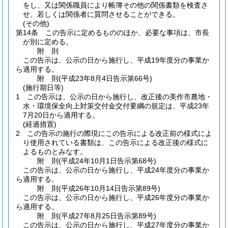
をし、又は関係職員により帳簿その他の関係書類を検査さ
せ、若しくは関係者に質問させることができる。
(その他)
第14条
この告示に定めるもののほか、必要な事項は、市長
が別に定める。
附
則
この告示は、公示の日から施行し、平成19年度分の事業か
ら適用する。
附
則
(平成23年8月4日
告示第66号)
(施行期日等)
1
この告示は、公示の日から施行し、改正後の美作市農地・
水・環境保全向上対策交付金交付要綱の規定は、平成23年
7月20日から適用する。
(経過措置)
2
この告示の施行の際現にこの告示による改正前の様式によ
り使用されている書類は、この告示による改正後の様式に
よるものとみなす。
附
則
(平成24年10月1日
告示第68号)
この告示は、公示の日から施行し、平成24年度分の事業か
ら適用する。
附
則
(平成26年10月14日
告示第89号)
この告示は、公示の日から施行し、平成26年度分の事業か
ら適用する。
附
則
(平成27年8月25日
告示第89号)
この告示は、公示の日から施行し、平成27年度分の事業か