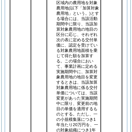
区域内の農用地を対象
農用地
(以下「加算対象
農用地」という。)
とす
る場合には、当該活動
期間中に限り、当該加
算対象農用地の地目の
区分に応じ、それぞれ
次の表に定める交付単
価に、認定を受けてい
る対象農用地面積を乗
じて得た額を加算す
る。この場合におい
て、事業計画に定める
実施期間中に、加算対
象農用地の地目を変更
するときは、当該加算
対象農用地に係る交付
単価については、当該
変更があった実施期間
中に限り、変更前の地
目の単価を適用するも
のとする。ただし、一
の小規模集落につき1
年当たり20万円を、一
の対象組織につき1年