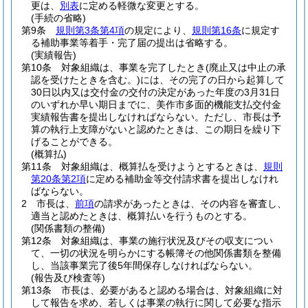
更は、
別表
に定める軽微な変更とする。
(手続の省略)
第9条
規則第3条第4項
の規定により、
規則第16条
に規定す
る補助事業等着手・完了届の提出は省略する。
(実績報告)
第10条
対象組織は、事業を完了したとき
(廃止又は中止の承
認を受けたときを含む。)
には、その完了の日から起算して
30日以内又は交付金の交付の決定があった年度の3月31日
のいずれか早い期日までに、美作市多面的機能支払交付金
実績報告書を提出しなければならない。
ただし、市長は予
算の執行上支障がないと認めたときは、この期日を繰り下
げることができる。
(概算払)
第11条
対象組織は、概算払を受けようとするときは、
規則
第20条第2項
に定める補助金等交付請求書を提出しなけれ
ばならない。
2
市長は、
前項
の請求があったときは、その内容を審査し、
適当と認めたときは、概算払いを行うものとする。
(関係書類の整備)
第12条
対象組織は、事業の施行状況及びその収支につい
て、一切の状況を明らかにする帳簿その他関係書類を整備
し、当該事業完了後5年間保存しなければならない。
(報告及び検査等)
第13条
市長は、必要があると認める場合は、対象組織に対
して報告を求め、若しくは事業の執行に関して必要な指示