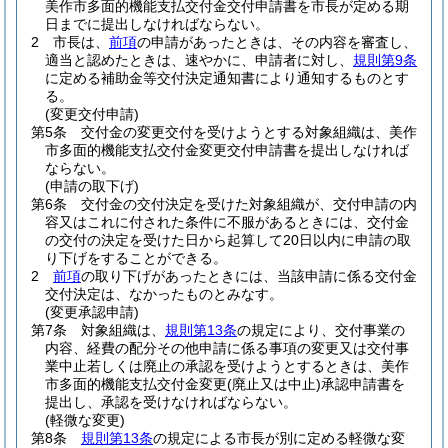
美作市多面的機能支払交付金交付申請書を市長が定める期
日までに提出しなければならない。
2
市長は、
前項
の申請があったときは、その内容を審査し、
適当と認めたときは、速やかに、申請者に対し、
規則第9条
に定める補助金等交付決定通知書により通知するものとす
る。
(変更交付申請)
第5条
交付金の変更交付を受けようとする対象組織は、美作
市多面的機能支払交付金変更交付申請書を提出しなければ
ならない。
(申請の取下げ)
第6条
交付金の交付決定を受けた対象組織が、交付申請の内
容又はこれに付された条件に不服があるときには、交付金
の交付の決定を受けた日から起算して20日以内に申請の取
り下げをすることができる。
2
前項
の取り下げがあったときには、当該申請に係る交付金
交付決定は、なかったものとみなす。
(変更承認申請)
第7条
対象組織は、
規則第13条
の規定により、交付事業の
内容、経費の配分その他申請に係る事項の変更又は交付事
業中止若しくは廃止の承認を受けようとするときは、美作
市多面的機能支払交付金変更
(廃止又は中止)
承認申請書を
提出し、承認を受けなければならない。
(軽微な変更)
第8条
規則第13条
の規定による市長が別に定める軽微な変