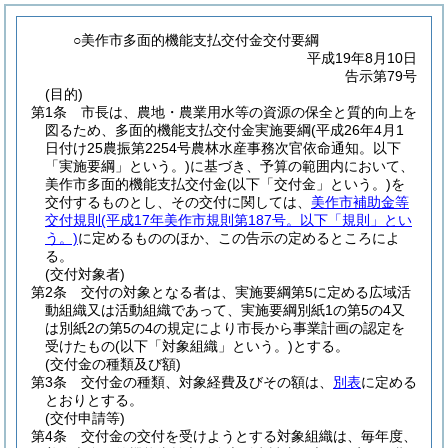
○美作市多面的機能支払交付金交付要綱
平成19年8月10日
告示第79号
(目的)
第1条
市長は、農地・農業用水等の資源の保全と質的向上を
図るため、多面的機能支払交付金実施要綱
(平成26年4月1
日付け25農振第2254号農林水産事務次官依命通知。以下
「実施要綱」という。)
に基づき、予算の範囲内において、
美作市多面的機能支払交付金
(以下「交付金」という。)
を
交付するものとし、その交付に関しては、
美作市補助金等
交付規則
(平成17年美作市規則第187号。以下「規則」とい
う。)
に定めるもののほか、この告示の定めるところによ
る。
(交付対象者)
第2条
交付の対象となる者は、実施要綱第5に定める広域活
動組織又は活動組織であって、実施要綱別紙1の第5の4又
は別紙2の第5の4の規定により市長から事業計画の認定を
受けたもの
(以下「対象組織」という。)
とする。
(交付金の種類及び額)
第3条
交付金の種類、対象経費及びその額は、
別表
に定める
とおりとする。
(交付申請等)
第4条
交付金の交付を受けようとする対象組織は、毎年度、