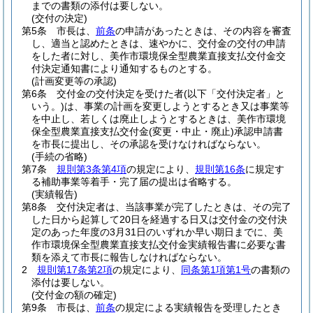
までの書類の添付は要しない。
(交付の決定)
第5条
市長は、
前条
の申請があったときは、その内容を審査
し、適当と認めたときは、速やかに、交付金の交付の申請
をした者に対し、美作市環境保全型農業直接支払交付金交
付決定通知書により通知するものとする。
(計画変更等の承認)
第6条
交付金の交付決定を受けた者
(以下「交付決定者」と
いう。)
は、事業の計画を変更しようとするとき又は事業等
を中止し、若しくは廃止しようとするときは、美作市環境
保全型農業直接支払交付金
(変更・中止・廃止)
承認申請書
を市長に提出し、その承認を受けなければならない。
(手続の省略)
第7条
規則第3条第4項
の規定により、
規則第16条
に規定す
る補助事業等着手・完了届の提出は省略する。
(実績報告)
第8条
交付決定者は、当該事業が完了したときは、その完了
した日から起算して20日を経過する日又は交付金の交付決
定のあった年度の3月31日のいずれか早い期日までに、美
作市環境保全型農業直接支払交付金実績報告書に必要な書
類を添えて市長に報告しなければならない。
2
規則第17条第2項
の規定により、
同条第1項第1号
の書類の
添付は要しない。
(交付金の額の確定)
第9条
市長は、
前条
の規定による実績報告を受理したとき