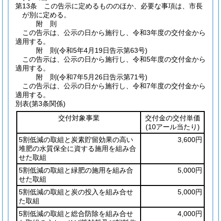
第13条
この告示に定めるもののほか、必要な事項は、市長
が別に定める。
附
則
この告示は、公示の日から施行し、令和3年度の交付金から
適用する。
附
則
(令和5年4月19日
告示第63号)
この告示は、公示の日から施行し、令和5年度の交付金から
適用する。
附
則
(令和7年5月26日
告示第71号)
この告示は、公示の日から施行し、令和7年度の交付金から
適用する。
別表
(第3条関係)
交付対象事業
交付金の交付単価
(10アール当たり)
5割低減の取組と炭素貯留効果の高い
3,600円
堆肥の水質保全に資する施用を組み合
せた取組
5割低減の取組と緑肥の施用を組み合
5,000円
せた取組
5割低減の取組と炭の投入を組み合せ
5,000円
た取組
5割低減の取組と総合防除を組み合せ
4,000円