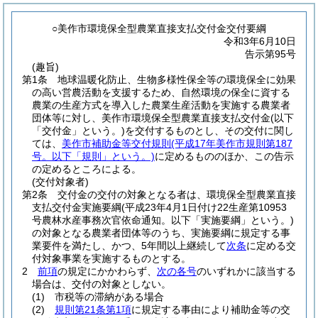
○美作市環境保全型農業直接支払交付金交付要綱
令和3年6月10日
告示第95号
(趣旨)
第1条
地球温暖化防止、生物多様性保全等の環境保全に効果
の高い営農活動を支援するため、自然環境の保全に資する
農業の生産方式を導入した農業生産活動を実施する農業者
団体等に対し、美作市環境保全型農業直接支払交付金
(以下
「交付金」という。)
を交付するものとし、その交付に関し
ては、
美作市補助金等交付規則
(平成17年美作市規則第187
号。以下「規則」という。)
に定めるもののほか、この告示
の定めるところによる。
(交付対象者)
第2条
交付金の交付の対象となる者は、環境保全型農業直接
支払交付金実施要綱
(平成23年4月1日付け22生産第10953
号農林水産事務次官依命通知。以下「実施要綱」という。)
の対象となる農業者団体等のうち、実施要綱に規定する事
業要件を満たし、かつ、5年間以上継続して
次条
に定める交
付対象事業を実施するものとする。
2
前項
の規定にかかわらず、
次の各号
のいずれかに該当する
場合は、交付の対象としない。
(1)
市税等の滞納がある場合
(2)
規則第21条第1項
に規定する事由により補助金等の交