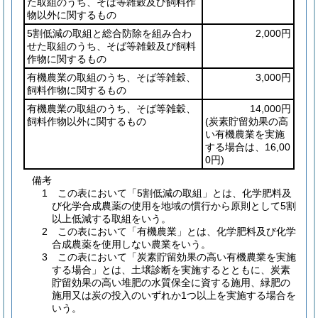
た取組のうち、そば等雑穀及び飼料作
物以外に関するもの
5割低減の取組と総合防除を組み合わ
2,000円
せた取組のうち、そば等雑穀及び飼料
作物に関するもの
有機農業の取組のうち、そば等雑穀、
3,000円
飼料作物に関するもの
有機農業の取組のうち、そば等雑穀、
14,000円
飼料作物以外に関するもの
(炭素貯留効果の高
い有機農業を実施
する場合は、16,00
0円)
備考
1 この表において「5割低減の取組」とは、化学肥料及
び化学合成農薬の使用を地域の慣行から原則として5割
以上低減する取組をいう。
2 この表において「有機農業」とは、化学肥料及び化学
合成農薬を使用しない農業をいう。
3 この表において「炭素貯留効果の高い有機農業を実施
する場合」とは、土壌診断を実施するとともに、炭素
貯留効果の高い堆肥の水質保全に資する施用、緑肥の
施用又は炭の投入のいずれか1つ以上を実施する場合を
いう。