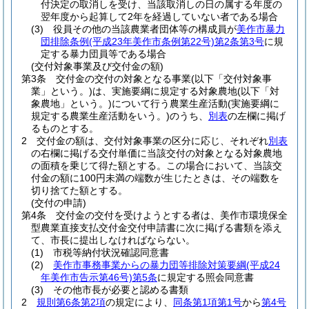
付決定の取消しを受け、当該取消しの日の属する年度の
翌年度から起算して2年を経過していない者である場合
(3)
役員その他の当該農業者団体等の構成員が
美作市暴力
団排除条例
(平成23年美作市条例第22号)
第2条第3号
に規
定する暴力団員等である場合
(交付対象事業及び交付金の額)
第3条
交付金の交付の対象となる事業
(以下「交付対象事
業」という。)
は、実施要綱に規定する対象農地
(以下「対
象農地」という。)
について行う農業生産活動
(実施要綱に
規定する農業生産活動をいう。)
のうち、
別表
の左欄に掲げ
るものとする。
2
交付金の額は、交付対象事業の区分に応じ、それぞれ
別表
の右欄に掲げる交付単価に当該交付の対象となる対象農地
の面積を乗じて得た額とする。
この場合において、当該交
付金の額に100円未満の端数が生じたときは、その端数を
切り捨てた額とする。
(交付の申請)
第4条
交付金の交付を受けようとする者は、美作市環境保全
型農業直接支払交付金交付申請書に次に掲げる書類を添え
て、市長に提出しなければならない。
(1)
市税等納付状況確認同意書
(2)
美作市事務事業からの暴力団等排除対策要綱
(平成24
年美作市告示第46号)
第5条
に規定する照会同意書
(3)
その他市長が必要と認める書類
2
規則第6条第2項
の規定により、
同条第1項第1号
から
第4号