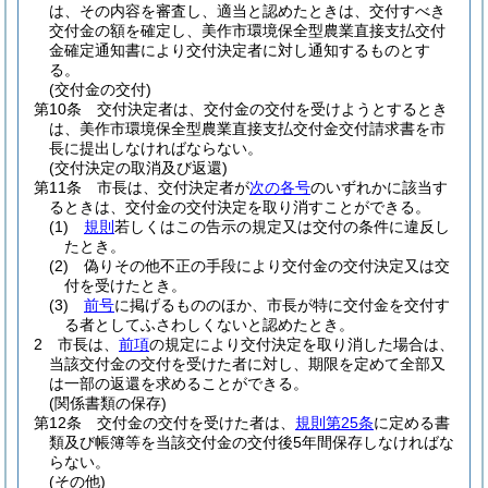
は、その内容を審査し、適当と認めたときは、交付すべき
交付金の額を確定し、美作市環境保全型農業直接支払交付
金確定通知書により交付決定者に対し通知するものとす
る。
(交付金の交付)
第10条
交付決定者は、交付金の交付を受けようとするとき
は、美作市環境保全型農業直接支払交付金交付請求書を市
長に提出しなければならない。
(交付決定の取消及び返還)
第11条
市長は、交付決定者が
次の各号
のいずれかに該当す
るときは、交付金の交付決定を取り消すことができる。
(1)
規則
若しくはこの告示の規定又は交付の条件に違反し
たとき。
(2)
偽りその他不正の手段により交付金の交付決定又は交
付を受けたとき。
(3)
前号
に掲げるもののほか、市長が特に交付金を交付す
る者としてふさわしくないと認めたとき。
2
市長は、
前項
の規定により交付決定を取り消した場合は、
当該交付金の交付を受けた者に対し、期限を定めて全部又
は一部の返還を求めることができる。
(関係書類の保存)
第12条
交付金の交付を受けた者は、
規則第25条
に定める書
類及び帳簿等を当該交付金の交付後5年間保存しなければな
らない。
(その他)