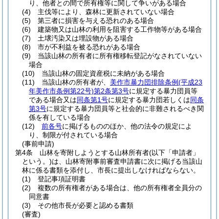
り、他者との間で所有権等に関して争いがある場合
(4)
主伐等により、森林に更新されていない場合
(5)
第三者に損害を与える恐れのある場合
(6)
建築物又は山林の利用を阻害する工作物等がある場合
(7)
土壌汚染又は埋設物がある場合
(8)
市が不利益を被る恐れがある場合
(9)
当該山林の所有者に所有権移転登記がなされていない
場合
(10)
当該山林の固定資産税に未納がある場合
(11)
当該山林の所有者が、
美作市暴力団排除条例
(平成23
年美作市条例第22号)
第2条第3号
に規定する暴力団員等
である場合又は
同条第1号
に規定する暴力団若しくは
同条
第3号
に規定する暴力団員等と社会的に非難されるべき関
係を有している場合
(12)
前各号
に掲げるもののほか、他の法令の規定によ
り、制限が付されている場合
(事前申請)
第4条
山林を寄附しようとする山林所有者
(以下「申請者」
という。)
は、山林寄附事前審査申請書に次に掲げる当該山
林に係る書類を添付し、市長に提出しなければならない。
(1)
登記事項証明書
(2)
複数の所有権者がある場合は、他の所有権者全員分の
同意書
(3)
その他市長が必要と認める書類
(審査)