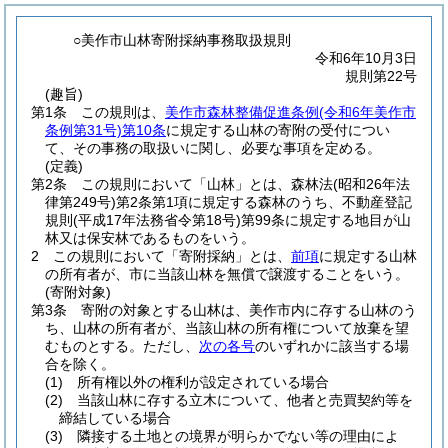
○美作市山林寄附採納事務取扱規則
令和6年10月3日
規則第22号
(趣旨)
第1条
この規則は、
美作市森林整備促進条例
(令和6年美作市
条例第31号)
第10条
に規定する山林の寄附の受付につい
て、その事務の取扱いに関し、必要な事項を定める。
(定義)
第2条
この規則において「山林」とは、森林法
(昭和26年法
律第249号)
第2条第1項に規定する森林のうち、不動産登記
規則
(平成17年法務省令第18号)
第99条に規定する地目が山
林又は保安林であるものをいう。
2
この規則において「寄附採納」とは、
前項
に規定する山林
の所有者が、市に当該山林を無償で譲渡することをいう。
(寄附対象)
第3条
寄附の対象とする山林は、美作市内に存する山林のう
ち、山林の所有者が、当該山林の所有権について放棄を望
むものとする。
ただし、
次の各号
のいずれかに該当する場
合を除く。
(1)
所有権以外の権利が設定されている場合
(2)
当該山林に存する立木について、他者と売買契約等を
締結している場合
(3)
隣接する土地との境界が明らかでない等の理由によ