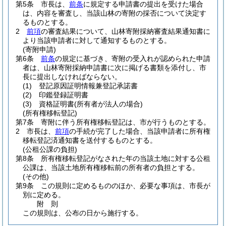
第5条
市長は、
前条
に規定する申請書の提出を受けた場合
は、内容を審査し、当該山林の寄附の採否について決定す
るものとする。
2
前項
の審査結果について、山林寄附採納審査結果通知書に
より当該申請者に対して通知するものとする。
(寄附申請)
第6条
前条
の規定に基づき、寄附の受入れが認められた申請
者は、山林寄附採納申請書に次に掲げる書類を添付し、市
長に提出しなければならない。
(1)
登記原因証明情報兼登記承諾書
(2)
印鑑登録証明書
(3)
資格証明書
(所有者が法人の場合)
(所有権移転登記)
第7条
寄附に伴う所有権移転登記は、市が行うものとする。
2
市長は、
前項
の手続が完了した場合、当該申請者に所有権
移転登記済通知書を送付するものとする。
(公租公課の負担)
第8条
所有権移転登記がなされた年の当該土地に対する公租
公課は、当該土地所有権移転前の所有者の負担とする。
(その他)
第9条
この規則に定めるもののほか、必要な事項は、市長が
別に定める。
附
則
この規則は、公布の日から施行する。