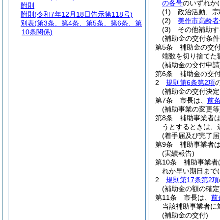
の各号
のいずれか
附則
(1)
政治活動、宗
附則
(令和7年12月18日告示第118号)
(2)
美作市高齢者
別表
(第3条、第4条、第5条、第6条、第
(3)
その他補助す
10条関係)
(補助金の交付条件
第5条
補助金の交
端数を切り捨てた額
(補助金の交付申請
第6条
補助金の交
2
規則第6条第2項
(補助金の交付決定
第7条
市長は、
前
(補助事業の変更等
第8条
補助事業者
うとするときは、
(着手届及び完了届
第9条
補助事業者
(実績報告)
第10条
補助事業者
れか早い期日まで
2
規則第17条第2項
(補助金の額の確定
第11条
市長は、
前
当該補助事業者に
(補助金の交付)