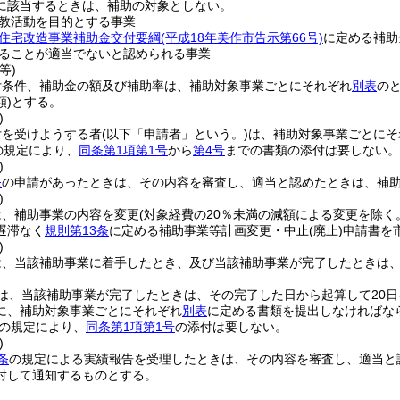
に該当するときは、補助の対象としない。
教活動を目的とする事業
住宅改造事業補助金交付要綱
(平成18年美作市告示第66号)
に定める補助
ることが適当でないと認められる事業
等)
付条件、補助金の額及び補助率は、補助対象事業ごとにそれぞれ
別表
の
)
とする。
)
付を受けようする者
(以下「申請者」という。)
は、補助対象事業ごとにそ
の規定により、
同条第1項第1号
から
第4号
までの書類の添付は要しない。
)
条
の申請があったときは、その内容を審査し、適当と認めたときは、補
)
は、補助事業の内容を変更
(対象経費の20％未満の減額による変更を除く
遅滞なく
規則第13条
に定める補助事業等計画変更・中止
(廃止)
申請書を
)
は、当該補助事業に着手したとき、及び当該補助事業が完了したときは
は、当該補助事業が完了したときは、その完了した日から起算して20日
に、補助対象事業ごとにそれぞれ
別表
に定める書類を提出しなければな
の規定により、
同条第1項第1号
の添付は要しない。
)
条
の規定による実績報告を受理したときは、その内容を審査し、適当と
対して通知するものとする。