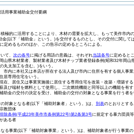
利活用事業補助金交付要綱
を積極的に活用することにより、木材の需要を拡大し、もって美作市内
助金
(以下「補助金」という。)
を交付するものとし、その交付に関して
に定めるもののほか、この告示の定めるところによる。
おいて、
次の各号
に掲げる用語の意義は、それぞれ
当該各号
に定めると
岡山県木材業者、製材業者及び木材チップ業者登録条例
(昭和32年岡山
等の丸太加工を含む。)
をいう。
 市内に本社又は本店が所在する法人及び市内に住所を有する個人事業
住居専用住宅をいう。
現在、居住又は事業実施後に居住する専用住宅を改装・改築・増築する
薪及び端材を燃料として使用し、二次燃焼機能と同等以上の機能を有す
補助金の交付の決定を受け、補助金の交付の対象となる事業を行う者を
付の対象となる者
(以下「補助対象者」という。)
は、
別表
のとおりとする
宗教団体
排除条例
(平成23年美作市条例第22号)
第2条第3号
に規定する暴力団員等
がある者
となる事業
(以下「補助対象事業」という。)
は、補助対象者が行う事業の