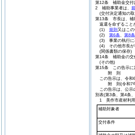
第12条
補助金交付
2
補助事業者は、
(交付決定通知の
第13条
市長は、補
返還を命ずること
(1)
規則
又はこの
(2)
第6条
、
第8条
(3)
事業の執行に
(4)
その他市長が
(関係書類の保存)
第14条
補助金の交
(その他)
第15条
この告示に
附
則
この告示は、令和
附
則
(令和7
この告示は、公示
別表
(第3条、第4条
1 美作市産材利
補助対象者
交付条件