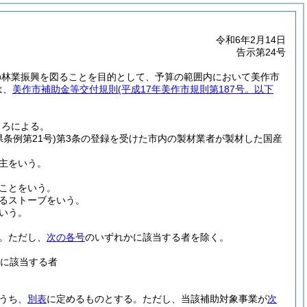
令和6年2月14日
告示第24号
の林業振興を図ることを目的として、予算の範囲内において美作市
は、
美作市補助金等交付規則
(平成17年美作市規則第187号。以下
ころによる。
県条例第21号)
第3条の登録を受けた市内の製材業者が製材した国産
主をいう。
ことをいう。
るストーブをいう。
いう。
。
ただし、
次の各号
のいずれかに該当する者を除く。
に該当する者
うち、
別表
に定めるものとする。
ただし、当該補助対象事業が
次