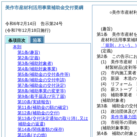
美作市産材利活用事業補助金交付要綱
○美作市産材
令和6年2月14日 告示第24号
(趣旨)
(令和7年12月18日施行)
第1条
美作市産材
産材利活用事業補
条項目次
沿革
「規則」という。)
本則
(定義)
第1条
(趣旨)
第2条
この告示に
第2条
(定義)
(1)
美作市産材 
第3条
(補助対象者)
材製材品
(皮剥
第4条
(補助対象事業)
(2)
市内施工業者
第5条
(補助金の交付条件等)
(3)
新築 木造の
第6条
(補助金の交付申請)
(4)
リフォーム 
第7条
(補助金の交付決定)
(5)
薪ストーブ 
第8条
(補助事業の変更等)
(6)
補助事業者 
第9条
(着手届及び完了届)
(補助対象者)
第10条
(実績報告)
第3条
補助金の交
第11条
(補助金の額の確定)
(1)
政治団体及び
第12条
(補助金の交付)
(2)
美作市暴力団
第13条
(交付決定通知の取り消し又は
(3)
市税等の滞納
補助金の返還)
(補助対象事業)
第14条
(関係書類の保存)
第4条
補助の対象
第15条
(その他)