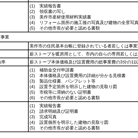
(1)
実績報告書
(2)
領収書の写し
(3)
美作市産材使用材料実績書
(4)
リフォーム箇所の施工後の写真及び建物の全景写
(5)
その他市長が必要と認める書類
置事業
美作市の住民基本台帳に登録されている者若しくは事業
薪ストーブを暖房用として、市内の自らの専用若しくは
助率
薪ストーブ本体価格及び設置費用の総事業費の3分の1
(1)
補助金交付申請書
(2)
本体価格及び設置費用の詳細が分かる見積書
(3)
製品仕様書、パンフレット等
(4)
設置予定箇所を明示した建物の見取り図
(5)
市税等に滞納のない証明書
(6)
その他市長が必要と認める書類
(1)
実績報告書
(2)
請求明細及び証明書
(3)
完成写真
(4)
設置個所を明示した建物の見取り図
(5)
その他市長が必要と認める書類