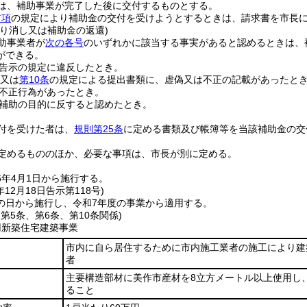
は、補助事業が完了した後に交付するものとする。
前項
の規定により補助金の交付を受けようとするときは、請求書を市長
取り消し又は補助金の返還)
助事業者が
次の各号
のいずれかに該当する事実があると認めるときは、
ができる。
告示の規定に違反したとき。
又は
第10条
の規定による提出書類に、虚偽又は不正の記載があったと
不正行為があったとき。
補助の目的に反すると認めたとき。
付を受けた者は、
規則第25条
に定める書類及び帳簿等を当該補助金の交
定めるもののほか、必要な事項は、市長が別に定める。
6年4月1日から施行する。
年12月18日
告示第118号)
の日から施行し、令和7年度の事業から適用する。
、第5条、第6条、第10条関係)
用新築住宅建築事業
市内に自ら居住するために市内施工業者の施工により建
者
主要構造部材に美作市産材を8立方メートル以上使用し
ること