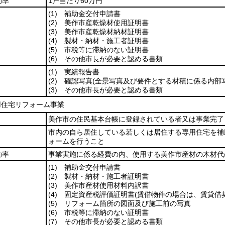
助率
1戸当たり60万円
(1)
補助金交付申請書
(2)
美作市産乾燥材使用証明書
(3)
美作市産乾燥材納材証明書
(4)
製材・納材・施工者証明書
(5)
市税等に滞納のない証明書
(6)
その他市長が必要と認める書類
(1)
実績報告書
(2)
確認写真
(全景写真及び要件とする材積に係る内部写
(3)
その他市長が必要と認める書類
用住宅リフォーム事業
美作市の住民基本台帳に登録されている者又は事業完了
市内の自ら居住している若しくは居住する専用住宅を補
ォームを行うこと
助率
事業実施に係る経費の内、使用する美作市産材の木材代
(1)
補助金交付申請書
(2)
製材・納材・施工者証明書
(3)
美作市産材使用材料内訳書
(4)
固定資産税評価証明書
(賃借物件の場合は、賃貸借
(5)
リフォーム箇所の図面及び施工前の写真
(6)
市税等に滞納のない証明書
(7)
その他市長が必要と認める書類