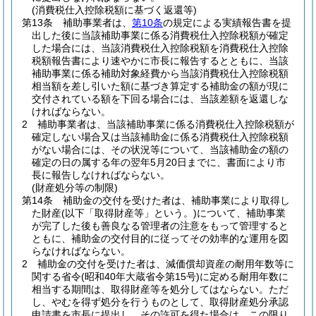
(消費税仕入控除税額に基づく返還等)
第13条
補助事業者は、
第10条
の規定による実績報告書を提
出した後に当該補助事業に係る消費税仕入控除税額が確定
した場合には、当該消費税仕入控除税額を消費税仕入控除
税額報告書により速やかに市長に報告するとともに、当該
補助事業に係る補助対象経費から当該消費税仕入控除税額
相当額を差し引いた額に基づき算定する補助金の額が現に
交付されている額を下回る場合には、当該差額を返還しな
ければならない。
2
補助事業者は、当該補助事業に係る消費税仕入控除税額が
確定しない場合又は当該補助金に係る消費税仕入控除税額
がない場合には、その状況等について、当該補助金の額の
確定の日の属する年の翌年5月20日までに、書面により市
長に報告しなければならない。
(財産処分等の制限)
第14条
補助金の交付を受けた者は、補助事業により取得し
た財産
(以下「取得財産等」という。)
について、補助事業
が完了した後も善良なる管理者の注意をもって管理すると
ともに、補助金の交付目的に従ってその効率的な運用を図
らなければならない。
2
補助金の交付を受けた者は、減価償却資産の耐用年数等に
関する省令
(昭和40年大蔵省令第15号)
に定める耐用年数に
相当する期間は、取得財産等を処分してはならない。
ただ
し、やむを得ず処分を行うものとして、取得財産処分承認
申請書を市長に提出し、その許可を得た場合は、この限り