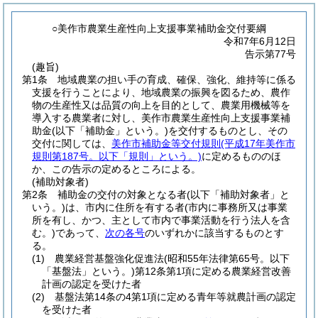
○美作市農業生産性向上支援事業補助金交付要綱
令和7年6月12日
告示第77号
(趣旨)
第1条
地域農業の担い手の育成、確保、強化、維持等に係る
支援を行うことにより、地域農業の振興を図るため、農作
物の生産性又は品質の向上を目的として、農業用機械等を
導入する農業者に対し、美作市農業生産性向上支援事業補
助金
(以下「補助金」という。)
を交付するものとし、その
交付に関しては、
美作市補助金等交付規則
(平成17年美作市
規則第187号。以下「規則」という。)
に定めるもののほ
か、この告示の定めるところによる。
(補助対象者)
第2条
補助金の交付の対象となる者
(以下「補助対象者」と
いう。)
は、市内に住所を有する者
(市内に事務所又は事業
所を有し、かつ、主として市内で事業活動を行う法人を含
む。)
であって、
次の各号
のいずれかに該当するものとす
る。
(1)
農業経営基盤強化促進法
(昭和55年法律第65号。以下
「基盤法」という。)
第12条第1項に定める農業経営改善
計画の認定を受けた者
(2)
基盤法第14条の4第1項に定める青年等就農計画の認定
を受けた者