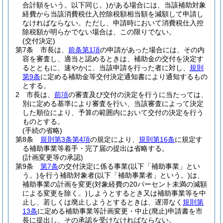
合計額をいう。以下同じ。)
がある場合には、当該補助対象
経費から当該消費税仕入控除税額相当額を減額して申請し
なければならない。
ただし、申請時において消費税仕入控
除税額が明らかでない場合は、この限りでない。
(交付決定)
第7条
市長は、
前条第1項
の申請があった場合には、その内
容を審査し、適当と認めるときは、補助金の交付を決定す
るとともに、速やかに、当該申請を行った者に対し、
規則
第9条
に定める補助金等交付決定通知書により通知するもの
とする。
2
市長は、
前項
の審査及び交付の決定を行うに当たっては、
別に定める基準により審査を行い、当該審査によって決定
した順位により、予算の範囲内において交付の決定を行う
ものとする。
(手続の省略)
第8条
規則第3条第4項
の規定により、
規則第16条
に規定す
る補助事業等着手・完了届の提出は省略する。
(計画変更等の承認)
第9条
第7条
の交付決定に係る事業
(以下「補助事業」とい
う。)
を行う補助対象者
(以下「補助事業者」という。)
は、
補助事業の計画を変更
(対象経費の20パーセント未満の減額
による変更を除く。)
しようとするとき又は補助事業等を中
止し、若しくは廃止しようとするときは、遅滞なく
規則第
13条
に定める補助事業等計画変更・中止
(廃止)
申請書を市
長に提出し、その承認を受けなければならない。