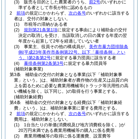
(3)
販売を目的とした農業者のうち、
前2号
のいずれかに
準ずる者として市長が特に認めるもの
2
前項
の規定にかかわらず、
次の各号
のいずれかに該当する
者は、交付の対象としない。
(1)
市税等の滞納がある者
(2)
規則第21条第1項
に規定する事由により補助金の交付
決定の取消しを受け、当該取消しの日の属する年度の翌
年度から起算して2年を経過していない者
(3)
事業主、役員その他の構成員が、
美作市暴力団排除条
例
(平成23年美作市条例第22号。以下「暴排条例」とい
う。)
第2条第2号
に規定する暴力団員に該当する者
(4)
暴排条例第2条第3号
に規定する暴力団員等
(補助対象事業)
第3条
補助金の交付の対象となる事業
(以下「補助対象事
業」という。)
は、補助対象者が農作物の生産又は品質の向
上を図るために必要な農業用機械等
(トラック等汎用性の高
い機械を除く。以下同じ。)
の取得を行う事業とする。
(補助対象経費)
第4条
補助金の交付の対象となる経費
(以下「補助対象経
費」という。)
は、補助対象事業に要する費用とする。
2
前項
の規定にかかわらず、
次の各号
のいずれかに該当する
費用は、補助対象としない。
(1)
1台当たりの単価
(消費税及び地方消費税を除く。)
が
20万円未満である農業用機械等の購入に係る費用
(2)
農業用機械等の取得に係る運搬費、設置費等