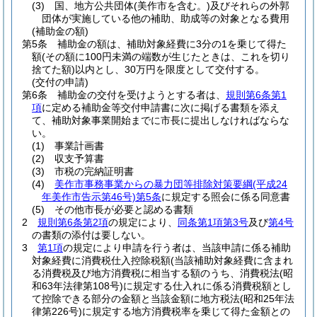
(3)
国、地方公共団体
(美作市を含む。)
及びそれらの外郭
団体が実施している他の補助、助成等の対象となる費用
(補助金の額)
第5条
補助金の額は、補助対象経費に3分の1を乗じて得た
額
(その額に100円未満の端数が生じたときは、これを切り
捨てた額)
以内とし、30万円を限度として交付する。
(交付の申請)
第6条
補助金の交付を受けようとする者は、
規則第6条第1
項
に定める補助金等交付申請書に次に掲げる書類を添え
て、補助対象事業開始までに市長に提出しなければならな
い。
(1)
事業計画書
(2)
収支予算書
(3)
市税の完納証明書
(4)
美作市事務事業からの暴力団等排除対策要綱
(平成24
年美作市告示第46号)
第5条
に規定する照会に係る同意書
(5)
その他市長が必要と認める書類
2
規則第6条第2項
の規定により、
同条第1項第3号
及び
第4号
の書類の添付は要しない。
3
第1項
の規定により申請を行う者は、当該申請に係る補助
対象経費に消費税仕入控除税額
(当該補助対象経費に含まれ
る消費税及び地方消費税に相当する額のうち、消費税法
(昭
和63年法律第108号)
に規定する仕入れに係る消費税額とし
て控除できる部分の金額と当該金額に地方税法
(昭和25年法
律第226号)
に規定する地方消費税率を乗じて得た金額との