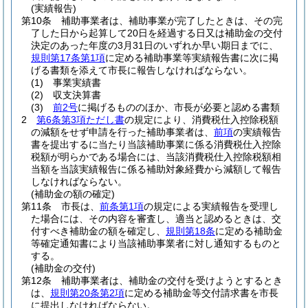
(実績報告)
第10条
補助事業者は、補助事業が完了したときは、その完
了した日から起算して20日を経過する日又は補助金の交付
決定のあった年度の3月31日のいずれか早い期日までに、
規則第17条第1項
に定める補助事業等実績報告書に次に掲
げる書類を添えて市長に報告しなければならない。
(1)
事業実績書
(2)
収支決算書
(3)
前2号
に掲げるもののほか、市長が必要と認める書類
2
第6条第3項ただし書
の規定により、消費税仕入控除税額
の減額をせず申請を行った補助事業者は、
前項
の実績報告
書を提出するに当たり当該補助事業に係る消費税仕入控除
税額が明らかである場合には、当該消費税仕入控除税額相
当額を当該実績報告に係る補助対象経費から減額して報告
しなければならない。
(補助金の額の確定)
第11条
市長は、
前条第1項
の規定による実績報告を受理し
た場合には、その内容を審査し、適当と認めるときは、交
付すべき補助金の額を確定し、
規則第18条
に定める補助金
等確定通知書により当該補助事業者に対し通知するものと
する。
(補助金の交付)
第12条
補助事業者は、補助金の交付を受けようとするとき
は、
規則第20条第2項
に定める補助金等交付請求書を市長
に提出しなければならない。