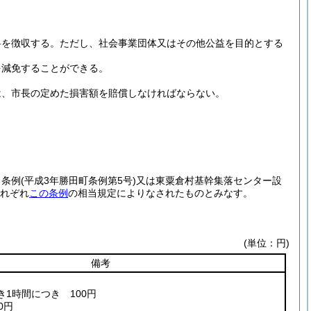
料を徴収する。
ただし、社会事業団体又はその他公益を目的とする
を減免することができる。
は、市長の定めた損害額を賠償しなければならない。
る条例
(平成3年勝田町条例第5号)
又は東粟倉村基幹集落センター設
れぞれ
この条例
の相当規定によりなされたものとみなす。
(単位：円)
備考
1時間につき 100円
0円