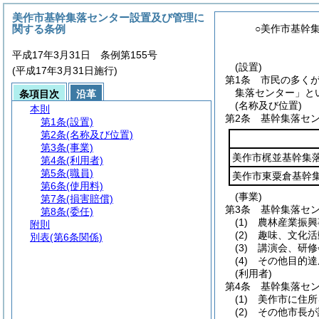
美作市基幹集落センター設置及び管理に
関する条例
○美作市基幹
平成17年3月31日 条例第155号
(設置)
(平成17年3月31日施行)
第1条
市民の多く
集落センター」と
条項目次
沿革
(名称及び位置)
本則
第2条
基幹集落セ
第1条
(設置)
第2条
(名称及び位置)
第3条
(事業)
美作市梶並基幹集
第4条
(利用者)
第5条
(職員)
美作市東粟倉基幹
第6条
(使用料)
(事業)
第7条
(損害賠償)
第3条
基幹集落セ
第8条
(委任)
(1)
農林産業振興
附則
(2)
趣味、文化活
別表
(第6条関係)
(3)
講演会、研修
(4)
その他目的達
(利用者)
第4条
基幹集落セ
(1)
美作市に住所
(2)
その他市長が