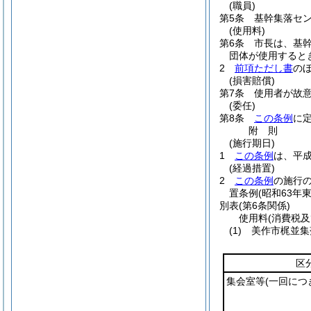
(職員)
第5条
基幹集落セ
(使用料)
第6条
市長は、基
団体が使用すると
2
前項ただし書
の
(損害賠償)
第7条
使用者が故
(委任)
第8条
この条例
に
附
則
(施行期日)
1
この条例
は、平成
(経過措置)
2
この条例
の施行
置条例
(昭和63年
別表
(第6条関係)
使用料(消費税
(1) 美作市梶並
区
集会室等
(一回につ