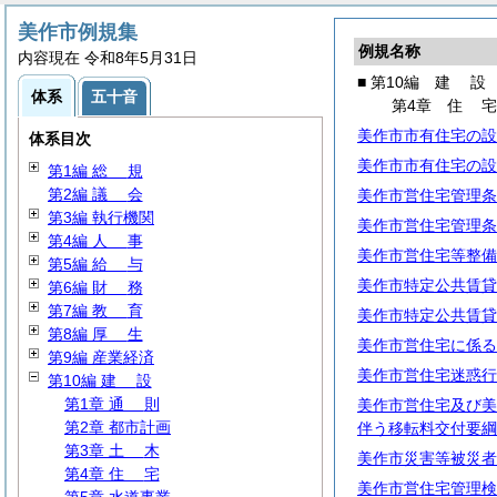
美作市例規集
例規名称
内容現在 令和8年5月31日
■ 第10編
建
設
体系
五十音
第4章
住
美作市市有住宅の設
体系目次
美作市市有住宅の設
第1編
総
規
第2編
議
会
美作市営住宅管理条
第3編 執行機関
美作市営住宅管理条
第4編
人
事
美作市営住宅等整備
第5編
給
与
美作市特定公共賃貸
第6編
財
務
第7編
教
育
美作市特定公共賃貸
第8編
厚
生
美作市営住宅に係る
第9編 産業経済
美作市営住宅迷惑行
第10編
建
設
第1章
通
則
美作市営住宅及び美
第2章 都市計画
伴う移転料交付要綱
第3章
土
木
美作市災害等被災者
第4章
住
宅
美作市営住宅管理検