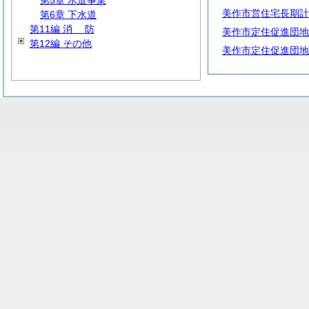
第5章 水道事業
美作市営住宅長期計
第6章 下水道
第11編
消
防
美作市定住促進団地
第12編 その他
美作市定住促進団地