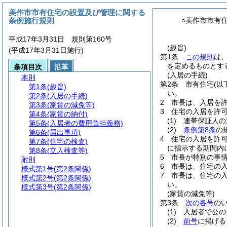
美作市市有住宅の設置及び管理に関する
条例施行規則
○美作市市有
平成17年3月31日 規則第160号
(趣旨)
(平成17年3月31日施行)
第1条
この規則
は
を定めるものとす
条項目次
沿革
(入居の手続)
本則
第2条
市有住宅
(以
第1条
(趣旨)
い。
第2条
(入居の手続)
2
市長は、入居を
第3条
(家賃の減免等)
3
住宅の入居を許可
第4条
(家賃の納付)
(1)
連帯保証人の
第5条
(入居者の費用負担義務)
(2)
条例第8条
の
第6条
(届出事項)
4
住宅の入居を許
第7条
(住宅の検査)
に指示する期間内
第8条
(立入検査等)
5
市長が特別の事
附則
6
市長は、住宅の
様式第1号
(第2条関係)
7
市長は、住宅の
様式第2号
(第2条関係)
い。
様式第3号
(第2条関係)
(家賃の減免等)
第3条
次の各号
の
(1)
入居者で公の
(2)
前号
に掲げる