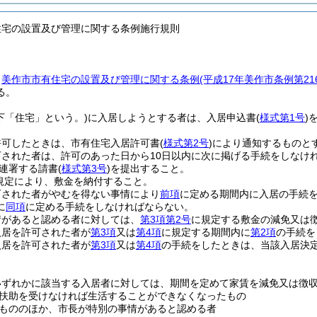
住宅の設置及び管理に関する条例施行規則
、
美作市市有住宅の設置及び管理に関する条例
(平成17年美作市条例第2
る。
下「住宅」という。)
に入居しようとする者は、入居申込書
(
様式第1号
)
許可したときは、市有住宅入居許可書
(
様式第2号
)
により通知するものと
された者は、許可のあった日から10日以内に次に掲げる手続をしなけ
連署する請書
(
様式第3号
)
を提出すること。
規定により、敷金を納付すること。
可された者がやむを得ない事情により
前項
に定める期間内に入居の手続
に
同項
に定める手続をしなければならない。
情があると認める者に対しては、
第3項第2号
に規定する敷金の減免又は
入居を許可された者が
第3項
又は
第4項
に規定する期間内に
第2項
の手続を
入居を許可された者が
第3項
又は
第4項
の手続をしたときは、当該入居決
いずれかに該当する入居者に対しては、期間を定めて家賃を減免又は徴
扶助を受けなければ生活することができなくなったもの
もののほか、市長が特別の事情があると認める者