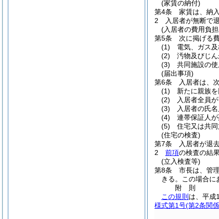
(家賃の納付)
第4条
家賃は、納
2
入居者が無断で
(入居者の費用負担
第5条
次に掲げる
(1)
電気、ガス及
(2)
汚物及びじん
(3)
共同施設の使
(届出事項)
第6条
入居者は、
(1)
新たに親族を
(2)
入居者全員が
(3)
入居者の氏名
(4)
連帯保証人が
(5)
住宅又は共同
(住宅の検査)
第7条
入居者が退
2
前項
の検査の結
(立入検査等)
第8条
市長は、管
きる。
この場合に
附
則
この規則
は、平成
様式第1号
(第2条関係