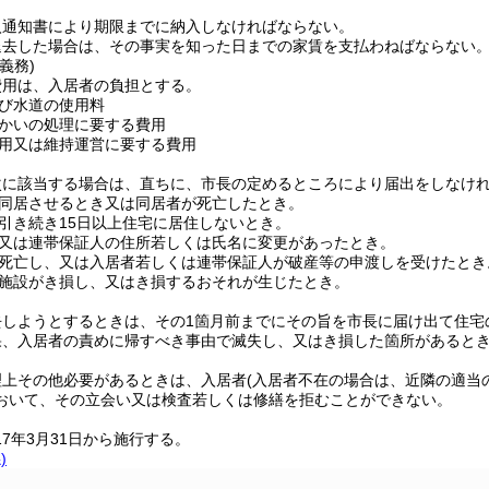
入通知書により期限までに納入しなければならない。
退去した場合は、その事実を知った日までの家賃を支払わねばならない
義務)
費用は、入居者の負担とする。
び水道の使用料
かいの処理に要する費用
用又は維持運営に要する費用
次に該当する場合は、直ちに、市長の定めるところにより届出をしなけ
同居させるとき又は同居者が死亡したとき。
引き続き15日以上住宅に居住しないとき。
又は連帯保証人の住所若しくは氏名に変更があったとき。
死亡し、又は入居者若しくは連帯保証人が破産等の申渡しを受けたとき
施設がき損し、又はき損するおそれが生じたとき。
去しようとするときは、その1箇月前までにその旨を市長に届け出て住宅
果、入居者の責めに帰すべき事由で滅失し、又はき損した箇所があると
理上その他必要があるときは、入居者
(入居者不在の場合は、近隣の適当の
おいて、その立会い又は検査若しくは修繕を拒むことができない。
17年3月31日から施行する。
)