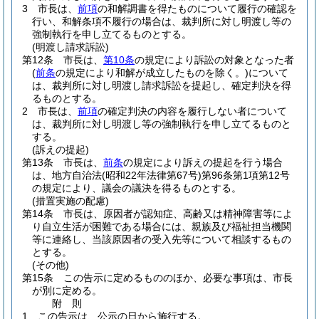
3
市長は、
前項
の和解調書を得たものについて履行の確認を
行い、和解条項不履行の場合は、裁判所に対し明渡し等の
強制執行を申し立てるものとする。
(明渡し請求訴訟)
第12条
市長は、
第10条
の規定により訴訟の対象となった者
(
前条
の規定により和解が成立したものを除く。)
について
は、裁判所に対し明渡し請求訴訟を提起し、確定判決を得
るものとする。
2
市長は、
前項
の確定判決の内容を履行しない者について
は、裁判所に対し明渡し等の強制執行を申し立てるものと
する。
(訴えの提起)
第13条
市長は、
前条
の規定により訴えの提起を行う場合
は、地方自治法
(昭和22年法律第67号)
第96条第1項第12号
の規定により、議会の議決を得るものとする。
(措置実施の配慮)
第14条
市長は、原因者が認知症、高齢又は精神障害等によ
り自立生活が困難である場合には、親族及び福祉担当機関
等に連絡し、当該原因者の受入先等について相談するもの
とする。
(その他)
第15条
この告示に定めるもののほか、必要な事項は、市長
が別に定める。
附
則
1
この告示は、公示の日から施行する。