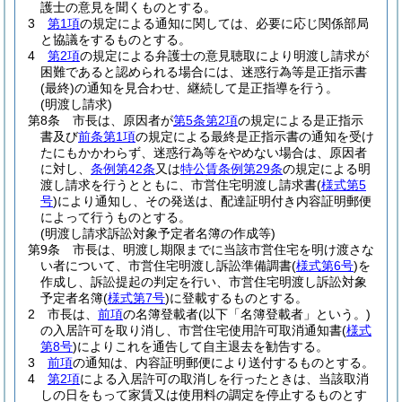
護士の意見を聞くものとする。
3
第1項
の規定による通知に関しては、必要に応じ関係部局
と協議をするものとする。
4
第2項
の規定による弁護士の意見聴取により明渡し請求が
困難であると認められる場合には、迷惑行為等是正指示書
(最終)
の通知を見合わせ、継続して是正指導を行う。
(明渡し請求)
第8条
市長は、原因者が
第5条第2項
の規定による是正指示
書及び
前条第1項
の規定による最終是正指示書の通知を受け
たにもかかわらず、迷惑行為等をやめない場合は、原因者
に対し、
条例第42条
又は
特公賃条例第29条
の規定による明
渡し請求を行うとともに、市営住宅明渡し請求書
(
様式第5
号
)
により通知し、その発送は、配達証明付き内容証明郵便
によって行うものとする。
(明渡し請求訴訟対象予定者名簿の作成等)
第9条
市長は、明渡し期限までに当該市営住宅を明け渡さな
い者について、市営住宅明渡し訴訟準備調書
(
様式第6号
)
を
作成し、訴訟提起の判定を行い、市営住宅明渡し訴訟対象
予定者名簿
(
様式第7号
)
に登載するものとする。
2
市長は、
前項
の名簿登載者
(以下「名簿登載者」という。)
の入居許可を取り消し、市営住宅使用許可取消通知書
(
様式
第8号
)
によりこれを通告して自主退去を勧告する。
3
前項
の通知は、内容証明郵便により送付するものとする。
4
第2項
による入居許可の取消しを行ったときは、当該取消
しの日をもって家賃又は使用料の調定を停止するものとす