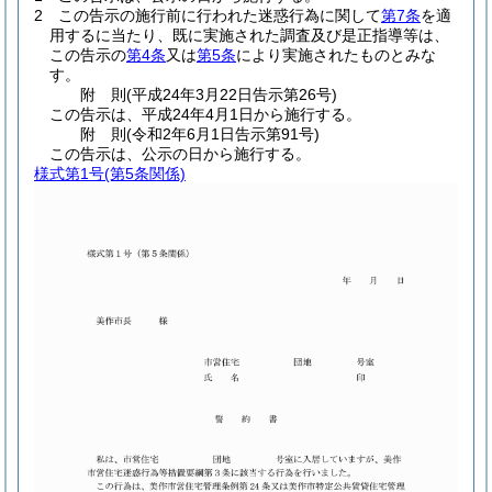
2
この告示の施行前に行われた迷惑行為に関して
第7条
を適
用するに当たり、既に実施された調査及び是正指導等は、
この告示の
第4条
又は
第5条
により実施されたものとみな
す。
附
則
(平成24年3月22日
告示第26号)
この告示は、平成24年4月1日から施行する。
附
則
(令和2年6月1日
告示第91号)
この告示は、公示の日から施行する。
様式第1号
(第5条関係)