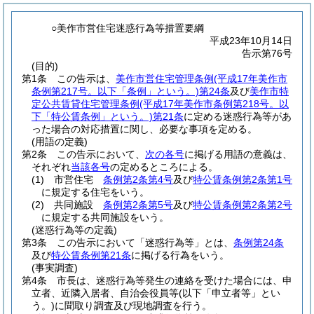
○美作市営住宅迷惑行為等措置要綱
平成23年10月14日
告示第76号
(目的)
第1条
この告示は、
美作市営住宅管理条例
(平成17年美作市
条例第217号。以下「条例」という。)
第24条
及び
美作市特
定公共賃貸住宅管理条例
(平成17年美作市条例第218号。以
下「特公賃条例」という。)
第21条
に定める迷惑行為等があ
った場合の対応措置に関し、必要な事項を定める。
(用語の定義)
第2条
この告示において、
次の各号
に掲げる用語の意義は、
それぞれ
当該各号
の定めるところによる。
(1)
市営住宅
条例第2条第4号
及び
特公賃条例第2条第1号
に規定する住宅をいう。
(2)
共同施設
条例第2条第5号
及び
特公賃条例第2条第2号
に規定する共同施設をいう。
(迷惑行為等の定義)
第3条
この告示において「迷惑行為等」とは、
条例第24条
及び
特公賃条例第21条
に掲げる行為をいう。
(事実調査)
第4条
市長は、迷惑行為等発生の連絡を受けた場合には、申
立者、近隣入居者、自治会役員等
(以下「申立者等」とい
う。)
に聞取り調査及び現地調査を行う。