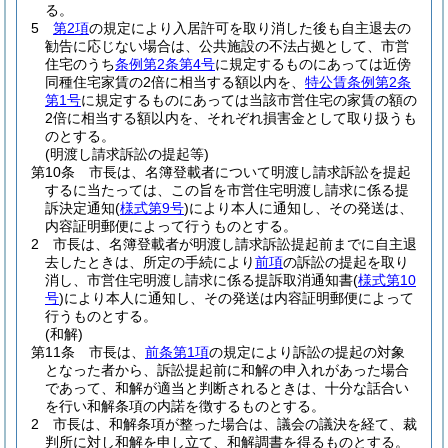
る。
5
第2項
の規定により入居許可を取り消した後も自主退去の
勧告に応じない場合は、公共施設の不法占拠として、市営
住宅のうち
条例第2条第4号
に規定するものにあっては近傍
同種住宅家賃の2倍に相当する額以内を、
特公賃条例第2条
第1号
に規定するものにあっては当該市営住宅の家賃の額の
2倍に相当する額以内を、それぞれ損害金として取り扱うも
のとする。
(明渡し請求訴訟の提起等)
第10条
市長は、名簿登載者について明渡し請求訴訟を提起
するに当たっては、この旨を市営住宅明渡し請求に係る提
訴決定通知
(
様式第9号
)
により本人に通知し、その発送は、
内容証明郵便によって行うものとする。
2
市長は、名簿登載者が明渡し請求訴訟提起前までに自主退
去したときは、所定の手続により
前項
の訴訟の提起を取り
消し、市営住宅明渡し請求に係る提訴取消通知書
(
様式第10
号
)
により本人に通知し、その発送は内容証明郵便によって
行うものとする。
(和解)
第11条
市長は、
前条第1項
の規定により訴訟の提起の対象
となった者から、訴訟提起前に和解の申入れがあった場合
であって、和解が適当と判断されるときは、十分な話合い
を行い和解条項の内諾を徴するものとする。
2
市長は、和解条項が整った場合は、議会の議決を経て、裁
判所に対し和解を申し立て、和解調書を得るものとする。