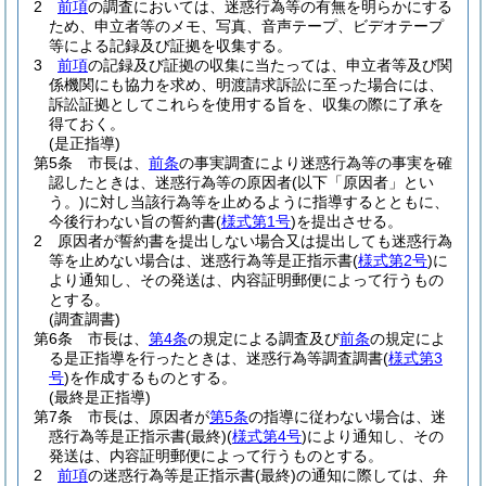
2
前項
の調査においては、迷惑行為等の有無を明らかにする
ため、申立者等のメモ、写真、音声テープ、ビデオテープ
等による記録及び証拠を収集する。
3
前項
の記録及び証拠の収集に当たっては、申立者等及び関
係機関にも協力を求め、明渡請求訴訟に至った場合には、
訴訟証拠としてこれらを使用する旨を、収集の際に了承を
得ておく。
(是正指導)
第5条
市長は、
前条
の事実調査により迷惑行為等の事実を確
認したときは、迷惑行為等の原因者
(以下「原因者」とい
う。)
に対し当該行為等を止めるように指導するとともに、
今後行わない旨の誓約書
(
様式第1号
)
を提出させる。
2
原因者が誓約書を提出しない場合又は提出しても迷惑行為
等を止めない場合は、迷惑行為等是正指示書
(
様式第2号
)
に
より通知し、その発送は、内容証明郵便によって行うもの
とする。
(調査調書)
第6条
市長は、
第4条
の規定による調査及び
前条
の規定によ
る是正指導を行ったときは、迷惑行為等調査調書
(
様式第3
号
)
を作成するものとする。
(最終是正指導)
第7条
市長は、原因者が
第5条
の指導に従わない場合は、迷
惑行為等是正指示書
(最終)
(
様式第4号
)
により通知し、その
発送は、内容証明郵便によって行うものとする。
2
前項
の迷惑行為等是正指示書
(最終)
の通知に際しては、弁