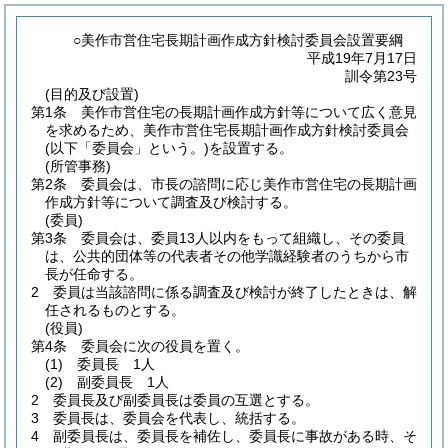
○美作市営住宅長期計画作成方針検討委員会設置要綱
平成19年7月17日
訓令第23号
(目的及び設置)
第1条
美作市営住宅の長期計画作成方針等について広く意見
を求めるため、美作市営住宅長期計画作成方針検討委員会
(以下「委員会」という。)
を設置する。
(所管事務)
第2条
委員会は、市長の諮問に応じ美作市営住宅の長期計画
作成方針等について調査及び検討する。
(委員)
第3条
委員会は、委員13人以内をもって組織し、その委員
は、公共的団体等の代表者その他学識経験者のうちから市
長が任命する。
2
委員は当該諮問に係る調査及び検討が終了したときは、解
任されるものとする。
(役員)
第4条
委員会に次の役員を置く。
(1)
委員長 1人
(2)
副委員長 1人
2
委員長及び副委員長は委員の互選とする。
3
委員長は、委員会を代表し、統括する。
4
副委員長は、委員長を補佐し、委員長に事故がある時、そ