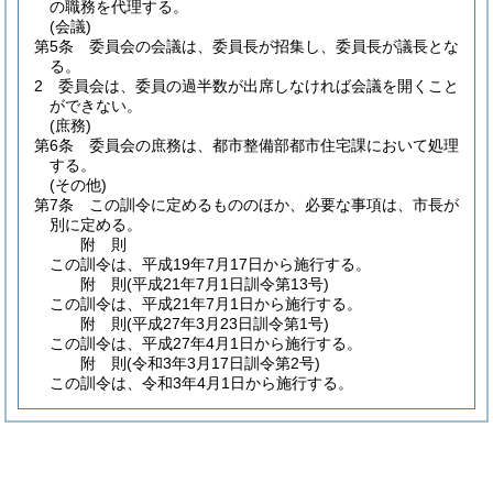
の職務を代理する。
(会議)
第5条
委員会の会議は、委員長が招集し、委員長が議長とな
る。
2
委員会は、委員の過半数が出席しなければ会議を開くこと
ができない。
(庶務)
第6条
委員会の庶務は、都市整備部都市住宅課において処理
する。
(その他)
第7条
この訓令に定めるもののほか、必要な事項は、市長が
別に定める。
附
則
この訓令は、平成19年7月17日から施行する。
附
則
(平成21年7月1日
訓令第13号)
この訓令は、平成21年7月1日から施行する。
附
則
(平成27年3月23日
訓令第1号)
この訓令は、平成27年4月1日から施行する。
附
則
(令和3年3月17日
訓令第2号)
この訓令は、令和3年4月1日から施行する。